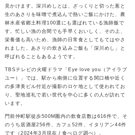
見かけます。深川めしとは、ざっくりと切った葱と
生のあさりを味噌で煮込んで熱いご飯にかけた、農
林水産省郷土料理100選にも選ばれている漁師飯で
す。忙しい漁の合間でも手早くおいしく、その上、
栄養価も高いため、漁師の日常食としてもてはやさ
れました。あさりの炊き込みご飯も「深川めし」と
呼ばれることもあるようです。
TBSテレビの火曜ドラマ「Eye love you（アイラブ
ユー）」では、駅から南側に位置する関口橋や近く
の多津美ビル付近が撮影のロケ地として使われてお
り、聖地巡礼で若い世代を中心に多くの人が訪れて
います。
門前仲町駅徒歩500M圏内の飲食店数は616件で、そ
のうち居酒屋256件、カフェ52件、イタリアン44件
です（2024年3月現在 / 食べログ調べ）。