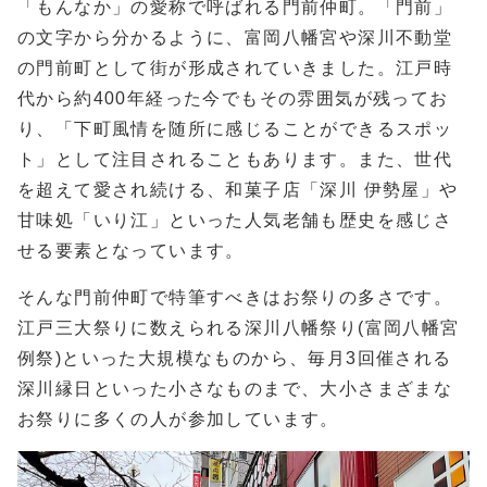
「もんなか」の愛称で呼ばれる門前仲町。「門前」
の文字から分かるように、富岡八幡宮や深川不動堂
の門前町として街が形成されていきました。江戸時
代から約400年経った今でもその雰囲気が残ってお
り、「下町風情を随所に感じることができるスポッ
ト」として注目されることもあります。また、世代
を超えて愛され続ける、和菓子店「深川 伊勢屋」や
甘味処「いり江」といった人気老舗も歴史を感じさ
せる要素となっています。
そんな門前仲町で特筆すべきはお祭りの多さです。
江戸三大祭りに数えられる深川八幡祭り(富岡八幡宮
例祭)といった大規模なものから、毎月3回催される
深川縁日といった小さなものまで、大小さまざまな
お祭りに多くの人が参加しています。