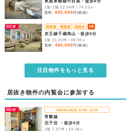
東急東横線中目黒・徒歩8分
1階-2階 22.54坪 / 74.52㎡
650,000
賃料:
円(税抜)
NEW
VR
美容室・理容室
居抜き
京王線千歳烏山・徒歩5分
1階 21.02坪 / 69.50㎡
490,000
賃料:
円(税抜)
注目物件をもっと見る
居抜き物件の内覧会に参加する
NEW
2026.08.10(月) 11:00～12:00
常磐線
北千住 ・徒歩6分
1階 7.37坪 / 24.38㎡