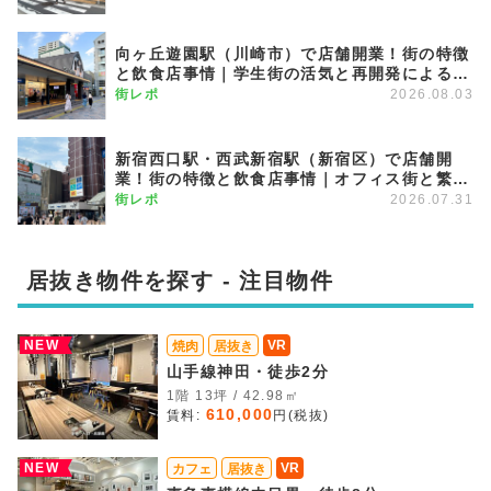
向ヶ丘遊園駅（川崎市）で店舗開業！街の特徴
と飲食店事情｜学生街の活気と再開発による発
展が期待できる注目のエリア
街レポ
2026.08.03
新宿西口駅・西武新宿駅（新宿区）で店舗開
業！街の特徴と飲食店事情｜オフィス街と繁華
街を繋ぐグラデーション商圏
街レポ
2026.07.31
居抜き物件を探す - 注目物件
NEW
VR
焼肉
居抜き
山手線神田・徒歩2分
1階 13坪 / 42.98㎡
610,000
賃料:
円(税抜)
NEW
VR
カフェ
居抜き