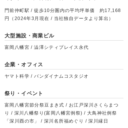
門前仲町駅 / 徒歩10分圏内の平均坪単価 約17,168
円（2024年3月現在 / 当社独自データより算出）
大型施設・商業ビル
富岡八幡宮 / 澁澤シティプレイス永代
企業・オフィス
ヤマト科学 / バンダイナムコスタジオ
祭り・イベント
富岡八幡宮節分祭豆まき式 / お江戸深川さくらまつ
り / 深川八幡祭り(富岡八幡宮例祭) / 大鳥神社例祭
「深川酉の市」 / 深川名所福めぐり / 深川縁日