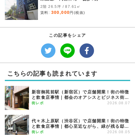
2階 26.5坪 / 87.61㎡
300,000
賃料:
円(税抜)
この記事をシェア
こちらの記事も読まれています
新宿御苑前駅（新宿区）で店舗開業！街の特徴
と飲食店事情｜都会のオアシスとビジネス街が
調和する優雅な街
街レポ
2026.08.07
代々木上原駅（渋谷区）で店舗開業！街の特徴
と飲食店事情｜都心至近ながら、緑が残る邸宅
エリア
街レポ
2026.08.05