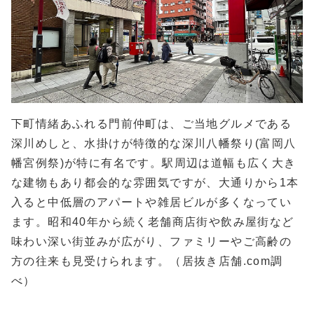
下町情緒あふれる門前仲町は、ご当地グルメである
深川めしと、水掛けが特徴的な深川八幡祭り(富岡八
幡宮例祭)が特に有名です。駅周辺は道幅も広く大き
な建物もあり都会的な雰囲気ですが、大通りから1本
入ると中低層のアパートや雑居ビルが多くなってい
ます。昭和40年から続く老舗商店街や飲み屋街など
味わい深い街並みが広がり、ファミリーやご高齢の
方の往来も見受けられます。（居抜き店舗.com調
べ）