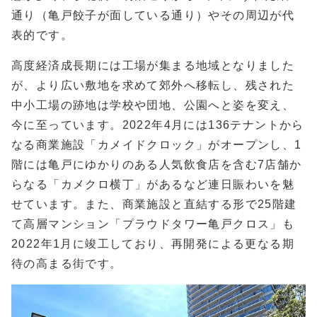
通り（亀戸餃子が面している通り）やその周辺が代
表的です。
高度経済成長期には工場が集まる地域となりました
が、より広い敷地を求めて郊外へ移転し、残された
中小工場の跡地は学校や団地、公園へと姿を変え、
今に至っています。2022年4月には136テナントから
なる商業施設「カメイドクロック」がオープンし、1
階には亀戸にゆかりのある人気飲食店を含む7店舗か
らなる「カメクロ横丁」があるなど連日賑わいを魅
せています。また、商業施設と直結する形で25階建
て高層マンション「プラウドタワー亀戸クロス」も
2022年1月に竣工しており、再開発による更なる期
待の高まる街です。