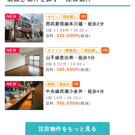
NEW
VR
サロン
現状渡し
西武新宿線本川越・徒歩2分
3階 11.98坪 / 39.60㎡
210,000
賃料:
円(税抜)
NEW
VR
オフィス（事務所）
現状渡し
山手線恵比寿・徒歩3分
8階 6.03坪 / 19.92㎡
180,000
賃料:
円(税抜)
NEW
VR
焼肉
居抜き
中央線武蔵小金井・徒歩4分
1階 14坪 / 46.28㎡
350,000
賃料:
円(税抜)
注目物件をもっと見る