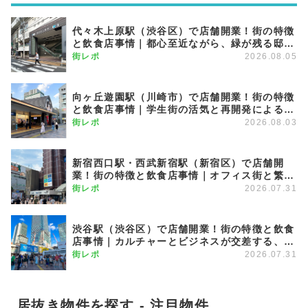
代々木上原駅（渋谷区）で店舗開業！街の特徴
と飲食店事情｜都心至近ながら、緑が残る邸宅
エリア
街レポ
2026.08.05
向ヶ丘遊園駅（川崎市）で店舗開業！街の特徴
と飲食店事情｜学生街の活気と再開発による発
展が期待できる注目のエリア
街レポ
2026.08.03
新宿西口駅・西武新宿駅（新宿区）で店舗開
業！街の特徴と飲食店事情｜オフィス街と繁華
街を繋ぐグラデーション商圏
街レポ
2026.07.31
渋谷駅（渋谷区）で店舗開業！街の特徴と飲食
店事情｜カルチャーとビジネスが交差する、進
化を続けるメガターミナル
街レポ
2026.07.31
居抜き物件を探す - 注目物件