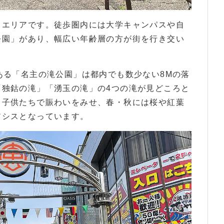
るエリアです。徒歩圏内には大学キャンパスや自
公園」があり、幅広い年齢層の方が街を行き交い
ある「名主の滝公園」は都内でも数少ない8Mの落
「独鈷の滝」「湧玉の滝」の4つの滝が見どころと
る子供たちで賑わいをみせ、春・秋には桜や紅葉
アシスとなっています。