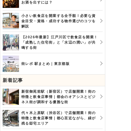
お酒を出すには？
小さい飲食店を開業する全手順！必要な資
金目安・資格・成功する物件選びのコツを
解説
【2026年最新】江戸川区で飲食店を開業！
「成熟した住宅街」と「水辺の潤い」が共
鳴する街
街レポ 駅まとめ｜東京都版
新着記事
新宿御苑前駅（新宿区）で店舗開業！街の
特徴と飲食店事情｜都会のオアシスとビジ
ネス街が調和する優雅な街
代々木上原駅（渋谷区）で店舗開業！街の
特徴と飲食店事情｜都心至近ながら、緑が
残る邸宅エリア