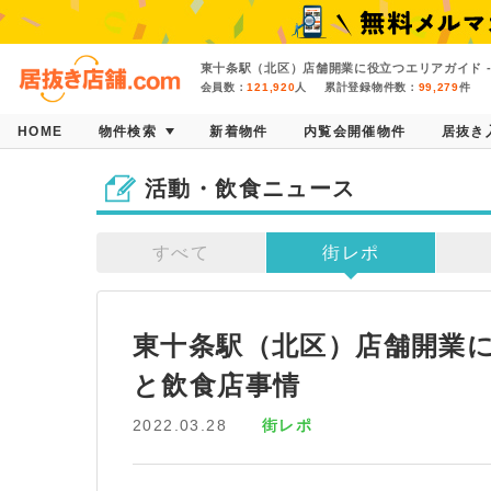
東十条駅（北区）店舗開業に役立つエリアガイド -
会員数：
121,920
人
累計登録物件数：
99,279
件
HOME
物件検索
新着物件
内覧会開催物件
居抜き
活動・飲食ニュース
すべて
街レポ
東十条駅（北区）店舗開業に
と飲食店事情
2022.03.28
街レポ