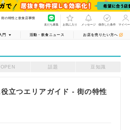
 街の特性と飲食店事情
友だち募集
お気に入り
メッセージ
保存した条件
マイペー
入門
活動・飲食ニュース
お店を売りたい方へ
OPEN
話題
豆知識
役立つエリアガイド - 街の特性