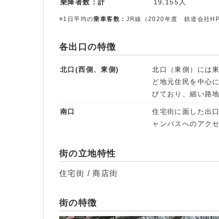
乗降者数：計
19,155人
※1日平均の
乗車客数：
JR線（2020年度 鉄道会社H
各出口の特徴
北口(西側、東側)
北口（東側）には
ど地元住民を中心
びており、細い路
南口
住宅街に面した出
ャンパスへのアク
街の立地特性
住宅街 / 商店街
街の特徴