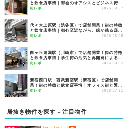
と飲食店事情｜都会のオアシスとビジネス街が
調和する優雅な街
街レポ
2026.08.07
代々木上原駅（渋谷区）で店舗開業！街の特徴
と飲食店事情｜都心至近ながら、緑が残る邸宅
エリア
街レポ
2026.08.05
向ヶ丘遊園駅（川崎市）で店舗開業！街の特徴
と飲食店事情｜学生街の活気と再開発による発
展が期待できる注目のエリア
街レポ
2026.08.03
新宿西口駅・西武新宿駅（新宿区）で店舗開
業！街の特徴と飲食店事情｜オフィス街と繁華
街を繋ぐグラデーション商圏
街レポ
2026.07.31
居抜き物件を探す - 注目物件