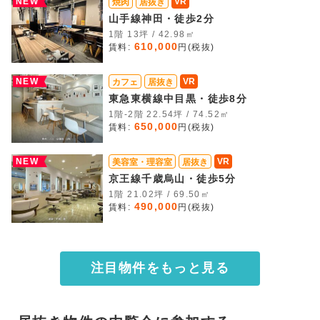
NEW
VR
焼肉
居抜き
山手線神田・徒歩2分
1階 13坪 / 42.98㎡
610,000
賃料:
円(税抜)
NEW
VR
カフェ
居抜き
東急東横線中目黒・徒歩8分
1階-2階 22.54坪 / 74.52㎡
650,000
賃料:
円(税抜)
NEW
VR
美容室・理容室
居抜き
京王線千歳烏山・徒歩5分
1階 21.02坪 / 69.50㎡
490,000
賃料:
円(税抜)
注目物件をもっと見る