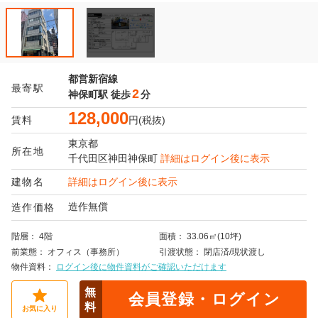
都営新宿線
最寄駅
2
神保町駅
徒歩
分
128,000
賃料
円(税抜)
東京都
所在地
千代田区
神田神保町
詳細はログイン後に表示
建物名
詳細はログイン後に表示
造作無償
造作価格
階層
4階
面積
33.06㎡(10坪)
前業態
オフィス（事務所）
引渡状態
閉店済/現状渡し
物件資料
ログイン後に物件資料がご確認いただけます
無
会員登録・ログイン
料
お気に入り