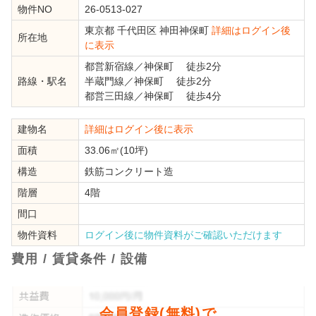
物件NO
26-0513-027
東京都
千代田区
神田神保町
詳細はログイン後
所在地
に表示
都営新宿線
／
神保町
徒歩2分
路線・駅名
半蔵門線
／
神保町
徒歩2分
都営三田線
／
神保町
徒歩4分
建物名
詳細はログイン後に表示
面積
33.06㎡(10坪)
構造
鉄筋コンクリート造
階層
4階
間口
物件資料
ログイン後に物件資料がご確認いただけます
費用 / 賃貸条件 / 設備
会員登録(無料)で