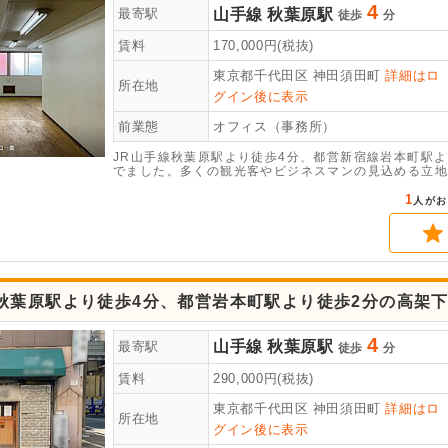
4
山手線
秋葉原駅
最寄駅
徒歩
分
賃料
170,000
円(税抜)
東京都千代田区
神田須田町
詳細はロ
所在地
グイン後に表示
前業態
オフィス（事務所）
JR山手線秋葉原駅より徒歩4分、都営新宿線岩本町駅
でました。多くの観光客やビジネスマンの見込める立地
外壁部分へは大きく看板設置も可能です。是非お早めに
1
人がお
線秋葉原駅より徒歩4分、都営岩本町駅より徒歩2分の高架
4
山手線
秋葉原駅
最寄駅
徒歩
分
賃料
290,000
円(税抜)
東京都千代田区
神田須田町
詳細はロ
所在地
グイン後に表示