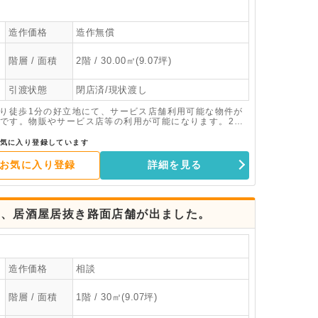
造作価格
造作無償
階層 / 面積
2階 / 30.00㎡(9.07坪)
引渡状態
閉店済/現状渡し
より徒歩1分の好立地にて、サービス店舗利用可能な物件が
です。物販やサービス店等の利用が可能になります。2階
お問い合わせください。
気に入り登録しています
お気に入り登録
詳細を見る
下、居酒屋居抜き路面店舗が出ました。
造作価格
相談
階層 / 面積
1階 / 30㎡(9.07坪)