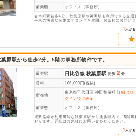
前業態
オフィス（事務所）
岩本町駅徒歩4分、秋葉原駅や神田駅も利用できる交通
平米の快適な個別エアコン付き空間。お気軽にお問い合
1
人がお
秋葉原駅から徒歩2分。5階の事務所物件です。
2
日比谷線
秋葉原駅
最寄駅
徒歩
分
賃料
168,000
円(税抜)
東京都千代田区
神田和泉町
詳細はロ
所在地
グイン後に表示
前業態
オフィス（事務所）
複数路線が利用可能な秋葉原駅から徒歩圏内で、5階事
おります。詳細はお気軽にお問い合わせください。
1
人がお