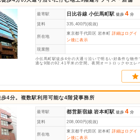
4
日比谷線
小伝馬町駅
最寄駅
徒歩
分
賃料
335,400
円(税抜)
東京都千代田区
岩本町
詳細はログイ
所在地
ン後に表示
現業態
小伝馬町駅徒歩4分の大通り沿いで明るい好条件な物件
適な9階の92.41平米の空間。夜間オートロックやエ
どお気軽にご相談ください。
徒歩4分。複数駅利用可能な4階貸事務所
4
都営新宿線
岩本町駅
最寄駅
徒歩
分
賃料
208,000
円(税抜)
東京都千代田区
岩本町
詳細はログイ
所在地
ン後に表示