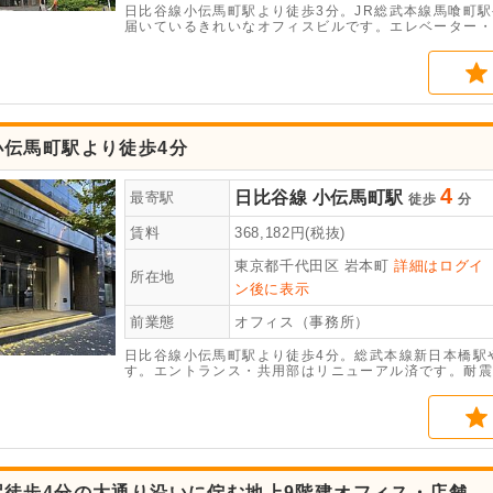
日比谷線小伝馬町駅より徒歩3分。JR総武本線馬喰町
届いているきれいなオフィスビルです。エレベーター・
小伝馬町駅より徒歩4分
4
日比谷線
小伝馬町駅
最寄駅
徒歩
分
賃料
368,182
円(税抜)
東京都千代田区
岩本町
詳細はログイ
所在地
ン後に表示
前業態
オフィス（事務所）
日比谷線小伝馬町駅より徒歩4分。総武本線新日本橋駅
す。エントランス・共用部はリニューアル済です。耐震
備です。
駅徒歩4分の大通り沿いに佇む地上9階建オフィス・店舗