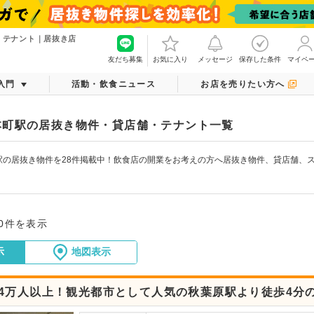
・テナント｜居抜き店
友だち募集
お気に入り
メッセージ
保存した条件
マイペ
入門
活動・飲食ニュース
お店を売りたい方へ
本町駅の居抜き物件・貸店舗・テナント一覧
駅の居抜き物件を28件掲載中！飲食店の開業をお考えの方へ居抜き物件、貸店舗、
！
20件を表示
示
地図表示
44万人以上！観光都市として人気の秋葉原駅より徒歩4分