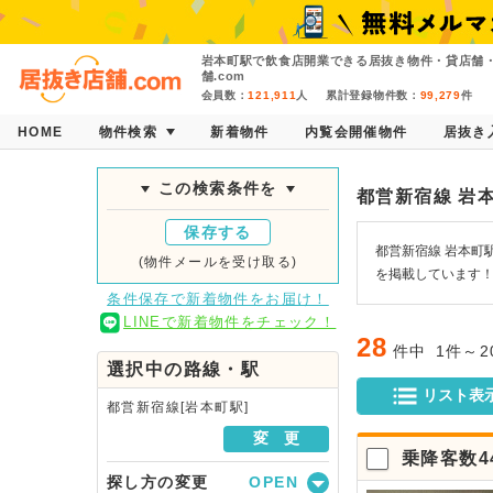
岩本町駅で飲食店開業できる居抜き物件・貸店舗
舗.com
会員数：
121,911
人
累計登録物件数：
99,279
件
HOME
物件検索
新着物件
内覧会開催物件
居抜き
この検索条件を
都営新宿線 岩
保存する
都営新宿線 岩本町
(物件メールを受け取る)
を掲載しています
条件保存で新着物件をお届け！
LINEで新着物件をチェック！
28
件中
1件～
選択中の路線・駅
リスト表
都営新宿線[岩本町駅]
変 更
乗降客数
探し方の変更