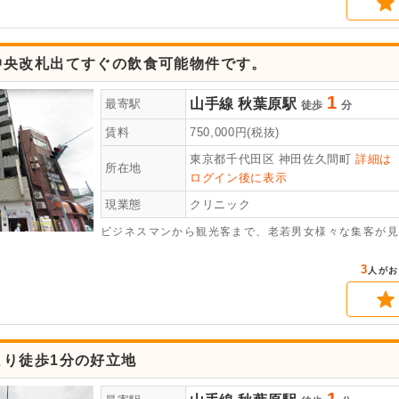
中央改札出てすぐの飲食可能物件です。
1
山手線
秋葉原駅
最寄駅
徒歩
分
賃料
750,000
円(税抜)
東京都千代田区
神田佐久間町
詳細は
所在地
ログイン後に表示
現業態
クリニック
ビジネスマンから観光客まで、老若男女様々な集客が見
3
人がお
より徒歩1分の好立地
1