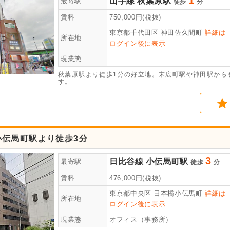
山手線
秋葉原駅
最寄駅
徒歩
分
賃料
750,000
円(税抜)
東京都千代田区
神田佐久間町
詳細は
所在地
ログイン後に表示
現業態
秋葉原駅より徒歩1分の好立地。末広町駅や神田駅から
す。
小伝馬町駅より徒歩3分
3
日比谷線
小伝馬町駅
最寄駅
徒歩
分
賃料
476,000
円(税抜)
東京都中央区
日本橋小伝馬町
詳細は
所在地
ログイン後に表示
現業態
オフィス（事務所）