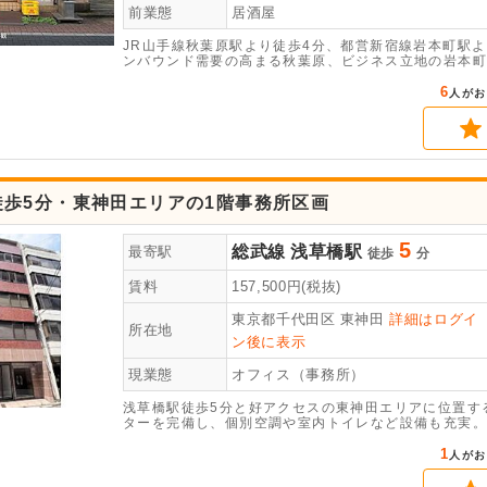
前業態
居酒屋
JR山手線秋葉原駅より徒歩4分、都営新宿線岩本町駅
ンバウンド需要の高まる秋葉原、ビジネス立地の岩本町
お問合せください。
6
人がお
徒歩5分・東神田エリアの1階事務所区画
5
総武線
浅草橋駅
最寄駅
徒歩
分
賃料
157,500
円(税抜)
東京都千代田区
東神田
詳細はログイ
所在地
ン後に表示
現業態
オフィス（事務所）
浅草橋駅徒歩5分と好アクセスの東神田エリアに位置する、
ターを完備し、個別空調や室内トイレなど設備も充実。
1
人がお