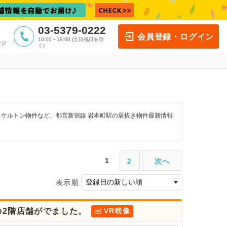
03-5379-0222
会員登録・ログイン
10:00～18:00 (土日祝日を除
ージ
く)
スケルトン物件など、都営新宿線 岩本町駅の居抜き物件最新情報
1
2
次へ
表示順
の2階店舗がでました。
VR映像