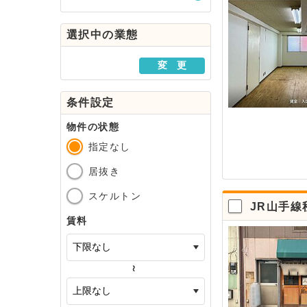
駅・路線から探す
選択中の業態
地域から探す
変 更
条件設定
物件の状態
指定なし
居抜き
スケルトン
JR山手
賃料
～