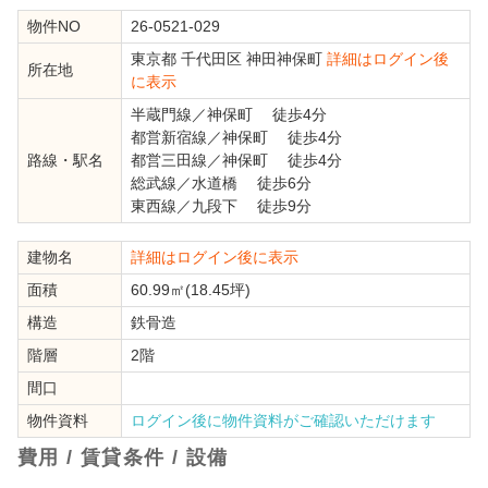
物件NO
26-0521-029
東京都
千代田区
神田神保町
詳細はログイン後
所在地
に表示
半蔵門線
／
神保町
徒歩4分
都営新宿線
／
神保町
徒歩4分
路線・駅名
都営三田線
／
神保町
徒歩4分
総武線
／
水道橋
徒歩6分
東西線
／
九段下
徒歩9分
建物名
詳細はログイン後に表示
面積
60.99㎡(18.45坪)
構造
鉄骨造
階層
2階
間口
物件資料
ログイン後に物件資料がご確認いただけます
費用 / 賃貸条件 / 設備