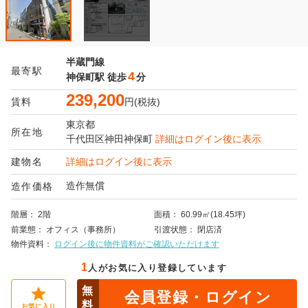
半蔵門線
最寄駅
4
神保町駅
徒歩
分
239,200
賃料
円(税抜)
東京都
所在地
千代田区
神田神保町
詳細はログイン後に表示
建物名
詳細はログイン後に表示
造作無償
造作価格
階層
2階
面積
60.99㎡(18.45坪)
前業態
オフィス（事務所）
引渡状態
閉店済
物件資料
ログイン後に物件資料がご確認いただけます
1
人がお気に入り登録しています
無
会員登録・ログイン
料
お気に入り