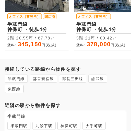
オフィス（事務所）
閉店済
オフィス（事務所）
半蔵門線
半蔵門線
神保町 ・徒歩4分
神保町 ・徒歩4分
2階 26.55坪 / 87.78㎡
5階 21坪 / 69.42㎡
345,150
378,000
賃料:
円(税抜)
賃料:
円(税抜)
接続している路線から物件を探す
半蔵門線
都営新宿線
都営三田線
総武線
東西線
近隣の駅から物件を探す
半蔵門線
半蔵門駅
九段下駅
神保町駅
大手町駅