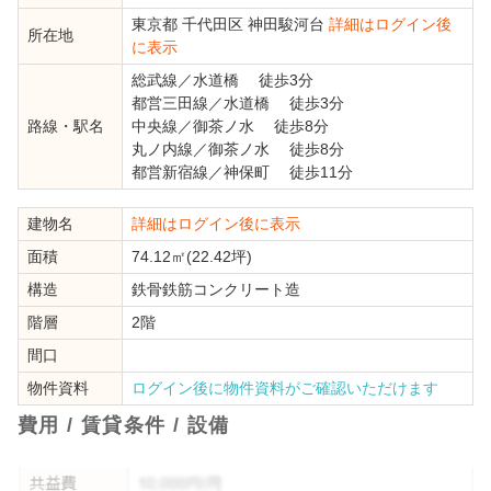
東京都
千代田区
神田駿河台
詳細はログイン後
所在地
に表示
総武線
／
水道橋
徒歩3分
都営三田線
／
水道橋
徒歩3分
路線・駅名
中央線
／
御茶ノ水
徒歩8分
丸ノ内線
／
御茶ノ水
徒歩8分
都営新宿線
／
神保町
徒歩11分
建物名
詳細はログイン後に表示
面積
74.12㎡(22.42坪)
構造
鉄骨鉄筋コンクリート造
階層
2階
間口
物件資料
ログイン後に物件資料がご確認いただけます
費用 / 賃貸条件 / 設備