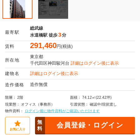
総武線
最寄駅
3
水道橋駅
徒歩
分
291,460
賃料
円(税抜)
東京都
所在地
千代田区
神田駿河台
詳細はログイン後に表示
建物名
詳細はログイン後に表示
造作無償
造作価格
階層
2階
面積
74.12㎡(22.42坪)
現業態
オフィス（事務所）
引渡状態
確認中/現状渡し
物件資料
ログイン後に物件資料がご確認いただけます
無
会員登録・ログイン
料
お気に入り