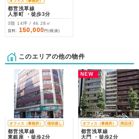
オフィス（事務所）
都営浅草線
人形町 ・徒歩3分
3階 14坪 / 46.28㎡
150,000
賃料:
円(税抜)
このエリアの他の物件
NEW
オフィス（事務所）
現状渡し
オフィス（事務所）
閉店済
都営浅草線
都営浅草線
東銀座 ・徒歩2分
大門 ・徒歩2分