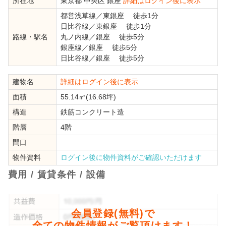
所在地
東京都
中央区
銀座
詳細はログイン後に表示
都営浅草線
／
東銀座
徒歩1分
日比谷線
／
東銀座
徒歩1分
路線・駅名
丸ノ内線
／
銀座
徒歩5分
銀座線
／
銀座
徒歩5分
日比谷線
／
銀座
徒歩5分
建物名
詳細はログイン後に表示
面積
55.14㎡(16.68坪)
構造
鉄筋コンクリート造
階層
4階
間口
物件資料
ログイン後に物件資料がご確認いただけます
費用 / 賃貸条件 / 設備
会員登録(無料)で
全ての物件情報がご覧頂けます！