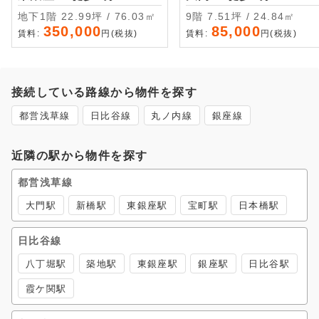
地下1階 22.99坪 / 76.03㎡
9階 7.51坪 / 24.84㎡
350,000
85,000
賃料:
円(税抜)
賃料:
円(税抜)
接続している路線から物件を探す
都営浅草線
日比谷線
丸ノ内線
銀座線
近隣の駅から物件を探す
都営浅草線
大門駅
新橋駅
東銀座駅
宝町駅
日本橋駅
日比谷線
八丁堀駅
築地駅
東銀座駅
銀座駅
日比谷駅
霞ケ関駅