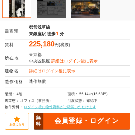
都営浅草線
最寄駅
1
東銀座駅
徒歩
分
225,180
賃料
円(税抜)
東京都
所在地
中央区
銀座
詳細はログイン後に表示
建物名
詳細はログイン後に表示
造作無償
造作価格
階層
4階
面積
55.14㎡(16.68坪)
現業態
オフィス（事務所）
引渡状態
確認中
物件資料
ログイン後に物件資料がご確認いただけます
無
会員登録・ログイン
料
お気に入り