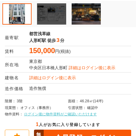
都営浅草線
最寄駅
3
人形町駅
徒歩
分
150,000
賃料
円(税抜)
東京都
所在地
中央区
日本橋人形町
詳細はログイン後に表示
建物名
詳細はログイン後に表示
造作無償
造作価格
階層
3階
面積
46.28㎡(14坪)
現業態
オフィス（事務所）
引渡状態
確認中
物件資料
ログイン後に物件資料がご確認いただけます
1
人がお気に入り登録しています
無