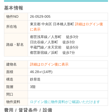
基本情報
物件NO
26-0529-005
東京都
中央区
日本橋人形町
詳細はログイン後
所在地
に表示
都営浅草線
／
人形町
徒歩3分
日比谷線
／
人形町
徒歩3分
路線・駅名
半蔵門線
／
水天宮前
徒歩5分
都営新宿線
／
浜町
徒歩7分
建物名
詳細はログイン後に表示
面積
46.28㎡(14坪)
構造
鉄骨造
階層
3階
間口
物件資料
ログイン後に物件資料がご確認いただけます
費用 / 賃貸条件 / 設備