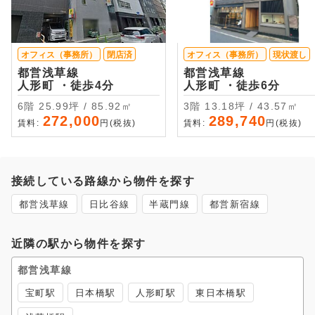
オフィス（事務所）
閉店済
オフィス（事務所）
現状渡し
都営浅草線
都営浅草線
人形町 ・徒歩4分
人形町 ・徒歩6分
6階 25.99坪 / 85.92㎡
3階 13.18坪 / 43.57㎡
272,000
289,740
賃料:
円(税抜)
賃料:
円(税抜)
接続している路線から物件を探す
都営浅草線
日比谷線
半蔵門線
都営新宿線
近隣の駅から物件を探す
都営浅草線
宝町駅
日本橋駅
人形町駅
東日本橋駅