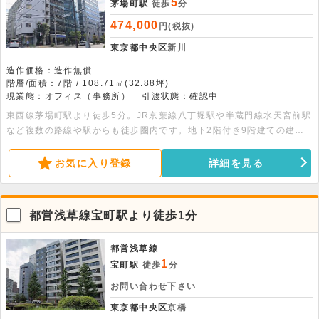
5
茅場町駅
徒歩
分
474,000
円(税抜)
東京都中央区
新川
造作価格：造作無償
階層/面積：7階 / 108.71㎡(32.88坪)
現業態：オフィス（事務所）
引渡状態：確認中
東西線茅場町駅より徒歩5分。JR京葉線八丁堀駅や半蔵門線水天宮前駅
など複数の路線や駅からも徒歩圏内です。地下2階付き9階建ての建物
の7階部分、108.71平米の貸事務所です。エレベーター・エアコン・給
湯室完備です。
お気に入り登録
詳細を見る
都営浅草線宝町駅より徒歩1分
都営浅草線
1
宝町駅
徒歩
分
お問い合わせ下さい
東京都中央区
京橋