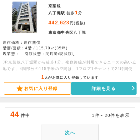
京葉線
1
八丁堀駅
徒歩
分
442,623
円(税抜)
東京都中央区
八丁堀
造作価格：造作無償
階層/面積：4階 / 115.70㎡(35坪)
現業態：
引渡状態：閉店済/現状渡し
JR京葉線八丁堀駅から徒歩1分、複数路線が利用できるニーズの高い立
地です。4階部分の115平米の空間は、1フロア1テナントで24時間使用
可能。設備も充実しており、落ち着いた環境を維持できる物件です。お
1
人がお気に入り登録しています
問い合わせをお待ちしております。
お気に入り登録
詳細を見る
44
件中
1件～20件を表示
次へ