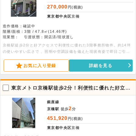
270,000
円(税抜)
東京都中央区
京橋
造作価格：確認中
階層/面積：3階 / 47.8㎡(14.46坪)
現業態：
引渡状態：閉店済/現状渡し
京橋駅徒歩2分と好アクセスで利便性に優れた3階事務所物件。約14坪
の使いやすい広さで 、照明や空調設備を備えた現状有姿で即日ご引渡
し可能です。詳細についてはお問い合わせください。 ※2028年12月
31日までの定期借家契約となります。
お気に入り登録
詳細を見る
東京メトロ京橋駅徒歩2分！利便性に優れた好立地
オフィス
銀座線
2
京橋駅
徒歩
分
451,920
円(税抜)
東京都中央区
京橋