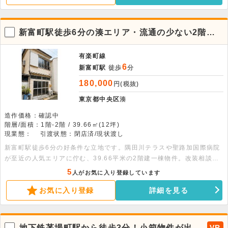
新富町駅徒歩6分の湊エリア・流通の少ない2階建
一棟の店舗事務所
有楽町線
6
新富町駅
徒歩
分
180,000
円(税抜)
東京都中央区
湊
造作価格：確認中
階層/面積：1階-2階 / 39.66㎡(12坪)
現業態：
引渡状態：閉店済/現状渡し
新富町駅徒歩6分の好条件な立地です。隅田川テラスや聖路加国際病院
が至近の人気エリアに佇む、39.66平米の2階建一棟物件。改装相談が
可能で、物販や事務所などご使用に合わせた幅広い業態に対応しま
5
人がお気に入り登録しています
す。 面積：各階19.83平米
お気に入り登録
詳細を見る
地下鉄茅場町駅から徒歩3分！小箱物件が出ま
VR