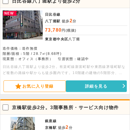
日比谷線八丁堀駅より徒歩2分
NEW
日比谷線
2
八丁堀駅
徒歩
分
73,780
円(税抜)
東京都中央区
八丁堀
造作価格：造作無償
階層/面積：5階 / 28.7㎡(8.68坪)
現業態：オフィス（事務所）
引渡状態：確認中
日比谷線八丁堀駅より徒歩2分。有楽町線新富町駅や東西線茅場町駅な
ど複数の路線や駅からも徒歩圏内です。10階建の建物の5階部分、
28.70平米の事務所物件です。エレベーター・個別空調・有人警備・夜
間オートロック・トイレ完備です。
お気に入り登録
詳細を見る
京橋駅徒歩2分。3階事務所・サービス向け物件
銀座線
2
京橋駅
徒歩
分