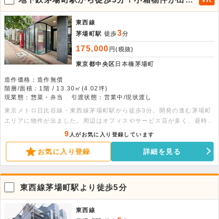
した。
東西線
3
茅場町駅
徒歩
分
175,000
円(税抜)
東京都中央区
日本橋茅場町
造作価格：造作無償
階層/面積：1階 / 13.30㎡(4.02坪)
現業態：惣菜・弁当
引渡状態：営業中/現状渡し
東京メトロ日比谷線・東西線茅場町駅から徒歩3分。開発の進む茅場町
エリアに物件が出ました。周辺はオフィスやサービス店が多く、昼時の
需要は高いです。約4坪と小箱ですが、トイレ・エアコン・ミニキッチ
9
人がお気に入り登録しています
ン等が残置した状態となる為、事務所や小規模なサービス店を検討して
お気に入り登録
詳細を見る
いる方にオススメです。また取得費用が安価なため、コストを抑えた出
店が可能となります。幅広い時間帯で内見が可能となりますので、ご興
味ありましたらお気軽にお問い合わせ下さい。
東西線茅場町駅より徒歩5分
東西線