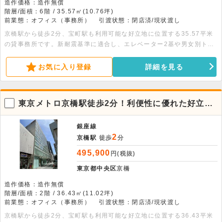
造作価格：造作無償
階層/面積：6階 / 35.57㎡(10.76坪)
前業態：オフィス（事務所）
引渡状態：閉店済/現状渡し
京橋駅から徒歩2分、宝町駅も利用可能な好立地に位置する35.57平米
の貸事務所です。新耐震基準に適合し、エレベーター2基や男女別トイ
レ、機械警備などの充実した設備が備わっています。安定したビジネス
拠点としておすすめのオフィス物件です。
お気に入り登録
詳細を見る
東京メトロ京橋駅徒歩2分！利便性に優れた好立地
オフィス
銀座線
2
京橋駅
徒歩
分
495,900
円(税抜)
東京都中央区
京橋
造作価格：造作無償
階層/面積：2階 / 36.43㎡(11.02坪)
前業態：オフィス（事務所）
引渡状態：閉店済/現状渡し
京橋駅から徒歩2分、宝町駅も利用可能な好立地に位置する36.43平米