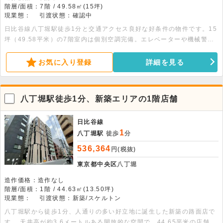
階層/面積：7階 / 49.58㎡(15坪)
現業態：
引渡状態：確認中
日比谷線八丁堀駅徒歩1分と交通アクセス良好な好条件の物件です。15
坪（49.58平米）の7階室内は個別空調完備。エレベーターや機械警
備、監視カメラ等設備が充実した物件です。
お気に入り登録
詳細を見る
八丁堀駅徒歩1分、新築エリアの1階店舗
日比谷線
1
八丁堀駅
徒歩
分
536,364
円(税抜)
東京都中央区
八丁堀
造作価格：造作なし
階層/面積：1階 / 44.63㎡(13.50坪)
現業態：
引渡状態：新築/スケルトン
八丁堀駅から徒歩1分、人通りの多い好立地に誕生した新築の路面店で
す 。天井高が約3.6メートルある開放的な空間で、44.65平米の店舗面