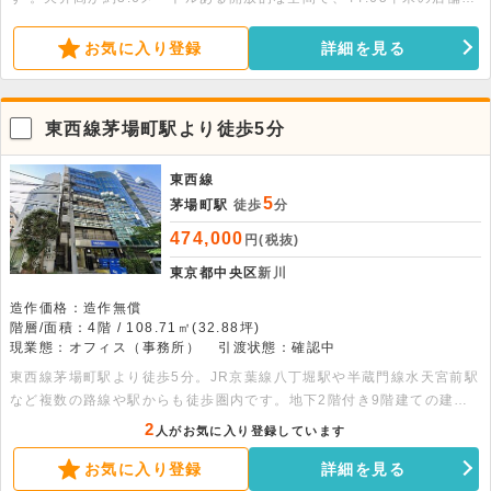
積を確保しています 。引渡状態はスケルトン渡しで、幅広い飲食業態
にも対応可能です 。まずはお気軽にお問い合わせください
お気に入り登録
詳細を見る
東西線茅場町駅より徒歩5分
東西線
5
茅場町駅
徒歩
分
474,000
円(税抜)
東京都中央区
新川
造作価格：造作無償
階層/面積：4階 / 108.71㎡(32.88坪)
現業態：オフィス（事務所）
引渡状態：確認中
東西線茅場町駅より徒歩5分。JR京葉線八丁堀駅や半蔵門線水天宮前駅
など複数の路線や駅からも徒歩圏内です。地下2階付き9階建ての建物
の4階部分、100平米以上ある貸事務所です。エレベーター・エアコ
2
人がお気に入り登録しています
ン・光ファイバー・給湯室完備です。
お気に入り登録
詳細を見る