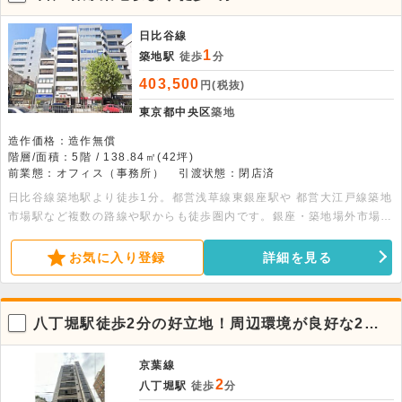
日比谷線
1
築地駅
徒歩
分
403,500
円(税抜)
東京都中央区
築地
造作価格：造作無償
階層/面積：5階 / 138.84㎡(42坪)
前業態：オフィス（事務所）
引渡状態：閉店済
日比谷線築地駅より徒歩1分。都営浅草線東銀座駅や 都営大江戸線築地
市場駅など複数の路線や駅からも徒歩圏内です。銀座・築地場外市場ま
で徒歩圏内です。新大橋通り沿いにある、ワンフロアテナントの貸事務
所です。
お気に入り登録
詳細を見る
八丁堀駅徒歩2分の好立地！周辺環境が良好な2階
の貸事務所
京葉線
2
八丁堀駅
徒歩
分