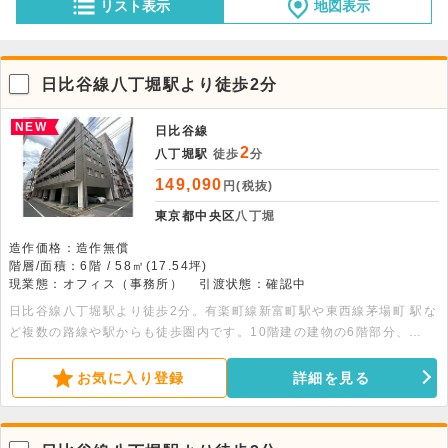
リスト表示
地図表示
日比谷線八丁堀駅より徒歩2分
NEW
日比谷線
2
八丁堀駅
徒歩
分
149,090
円(税抜)
東京都中央区
八丁堀
造作価格：造作無償
階層/面積：6階 / 58㎡(17.54坪)
現業態：オフィス（事務所）
引渡状態：確認中
日比谷線八丁堀駅より徒歩2分。有楽町線新富町駅や東西線茅場町 駅な
ど複数の路線や駅からも徒歩圏内です。10階建の建物の6階部分、
58.00平米の事務所物件です。駐車場（空要確認）・エレベーター・個
別空調・夜間オートロック・トイレ完備です。
お気に入り登録
詳細を見る