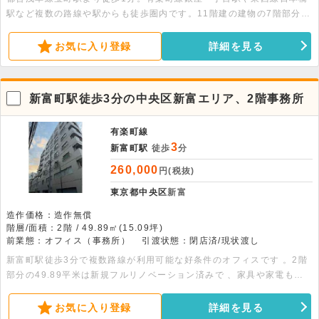
駅など複数の路線や駅からも徒歩圏内です。11階建の建物の7階部分、
65.45平米の事務所物件です。エレベーター・男女別トイレ・個別空
調・オートロック・24時間緊急通報システム完備です。
お気に入り登録
詳細を見る
新富町駅徒歩3分の中央区新富エリア、2階事務所
有楽町線
3
新富町駅
徒歩
分
260,000
円(税抜)
東京都中央区
新富
造作価格：造作無償
階層/面積：2階 / 49.89㎡(15.09坪)
前業態：オフィス（事務所）
引渡状態：閉店済/現状渡し
新富町駅徒歩3分で複数路線が利用可能な好条件のオフィスです 。2階
部分の49.89平米は新規フルリノベーション済みで 、家具や家電も備
わっています。オフィス利用に適しており、詳細はお問い合わせくださ
い。
お気に入り登録
詳細を見る