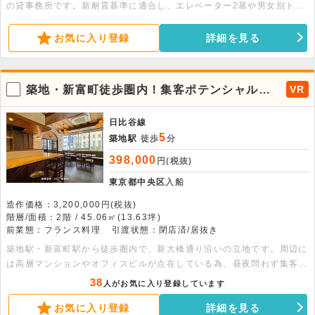
の貸事務所です。新耐震基準に適合し、エレベーター2基や男女別トイ
レ、機械警備などの充実した設備が備わっています。安定したビジネス
拠点としておすすめのオフィス物件です。
お気に入り登録
詳細を見る
築地・新富町徒歩圏内！集客ポテンシャルが
VR
高いフレンチ居抜き物件
日比谷線
5
築地駅
徒歩
分
398,000
円(税抜)
東京都中央区
入船
造作価格：3,200,000円(税抜)
階層/面積：2階 / 45.06㎡(13.63坪)
前業態：フランス料理
引渡状態：閉店済/居抜き
築地駅・新富町駅から徒歩圏内で、新大橋通り沿いの立地です。周辺に
は高層マンションやオフィスビルが点在している為、昼夜問わず集客の
期待できます。居抜き状態でのお引渡しとなる為、初期投資を抑えて出
38
人がお気に入り登録しています
店することが可能です。希望業態についてはお気軽にお問合せくださ
お気に入り登録
詳細を見る
い。