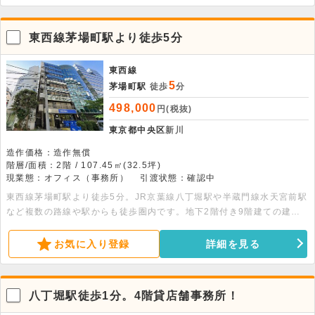
東西線茅場町駅より徒歩5分
東西線
5
茅場町駅
徒歩
分
498,000
円(税抜)
東京都中央区
新川
造作価格：造作無償
階層/面積：2階 / 107.45㎡(32.5坪)
現業態：オフィス（事務所）
引渡状態：確認中
東西線茅場町駅より徒歩5分。JR京葉線八丁堀駅や半蔵門線水天宮前駅
など複数の路線や駅からも徒歩圏内です。地下2階付き9階建ての建物
の2階部分、100平米以上ある貸事務所です。エレベーター・エアコ
ン・光ファイバー・給湯室完備です。
お気に入り登録
詳細を見る
八丁堀駅徒歩1分。4階貸店舗事務所！