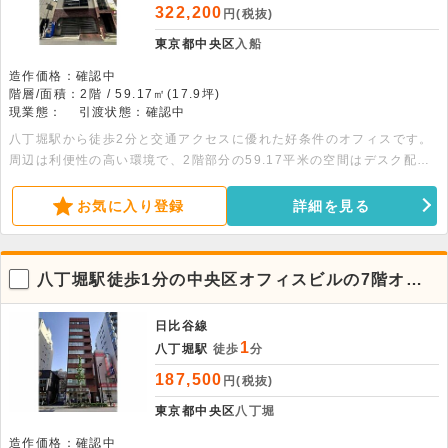
322,200
円(税抜)
東京都中央区
入船
造作価格：確認中
階層/面積：2階 / 59.17㎡(17.9坪)
現業態：
引渡状態：確認中
八丁堀駅から徒歩2分と交通アクセスに優れた好条件のオフィスです。
周辺は利便性の高い環境で、2階部分の59.17平米の空間はデスク配置
もしやすく実用的。詳細につきましてはぜひお問い合わせください。
お気に入り登録
詳細を見る
八丁堀駅徒歩1分の中央区オフィスビルの7階オフ
ィス・店舗
日比谷線
1
八丁堀駅
徒歩
分
187,500
円(税抜)
東京都中央区
八丁堀
造作価格：確認中