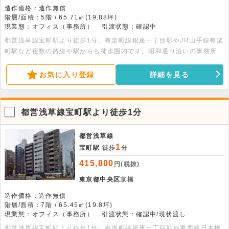
造作価格：造作無償
階層/面積：5階 / 65.71㎡(19.88坪)
現業態：オフィス（事務所）
引渡状態：確認中
都営浅草線宝町駅より徒歩1分。有楽町線銀座一丁目駅やJR山手線有楽
町駅など複数の路線や駅からも徒歩圏内です。昭和通り沿いの事務所物
件です。個別空調・エレベーター・機械警備・LED照明・タイルカー
ペット完備です。
お気に入り登録
詳細を見る
都営浅草線宝町駅より徒歩1分
都営浅草線
1
宝町駅
徒歩
分
415,800
円(税抜)
東京都中央区
京橋
造作価格：造作無償
階層/面積：7階 / 65.45㎡(19.8坪)
現業態：オフィス（事務所）
引渡状態：確認中/現状渡し
都営浅草線宝町駅より徒歩1分。有楽町線銀座一丁目駅や東西線日本橋