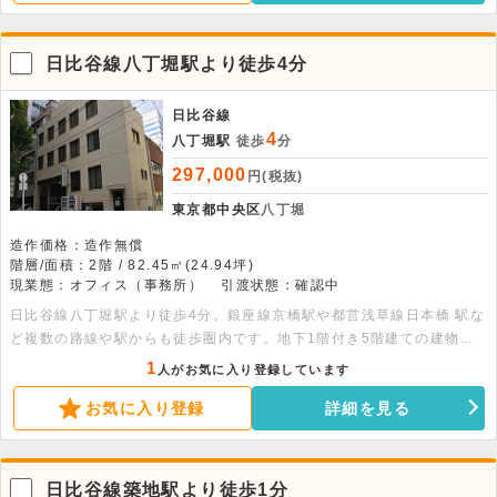
日比谷線八丁堀駅より徒歩4分
日比谷線
4
八丁堀駅
徒歩
分
297,000
円(税抜)
東京都中央区
八丁堀
造作価格：造作無償
階層/面積：2階 / 82.45㎡(24.94坪)
現業態：オフィス（事務所）
引渡状態：確認中
日比谷線八丁堀駅より徒歩4分。銀座線京橋駅や都営浅草線日本橋 駅な
ど複数の路線や駅からも徒歩圏内です。地下1階付き5階建ての建物の2
階部分、82.45平米の貸事務所です。エレベーター完備です。
1
人がお気に入り登録しています
お気に入り登録
詳細を見る
日比谷線築地駅より徒歩1分