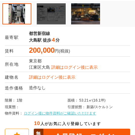
都営新宿線
最寄駅
4
大島駅
徒歩
分
200,000
賃料
円(税抜)
東京都
所在地
江東区
大島
詳細はログイン後に表示
建物名
詳細はログイン後に表示
造作なし
造作価格
階層
1階
面積
53.21㎡(16.1坪)
現業態
引渡状態
新築/スケルトン
物件資料
ログイン後に物件資料がご確認いただけます
10
人がお気に入り登録しています
無