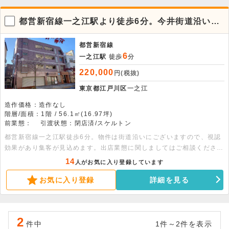
都営新宿線一之江駅より徒歩6分。今井街道沿いの
好立地1階店舗！
都営新宿線
6
一之江駅
徒歩
分
220,000
円(税抜)
東京都江戸川区
一之江
造作価格：造作なし
階層/面積：1階 / 56.1㎡(16.97坪)
前業態：
引渡状態：閉店済/スケルトン
都営新宿線一之江駅徒歩6分。物件は街道沿いにございますので、視認
効果があり集客が見込めます。出店業態に関しましてはご相談くださ
い。
14
人がお気に入り登録しています
お気に入り登録
詳細を見る
2
件中
1件～2件を表示