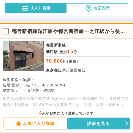
リスト表示
地図表示
都営新宿線瑞江駅や都営新宿線一之江駅から徒歩
圏内
都営新宿線
15
瑞江駅
徒歩
分
70,000
円(税抜)
東京都江戸川区
西瑞江
造作価格：確認中
階層/面積：1階 / 31.66㎡(9.58坪)
現業態：
引渡状態：確認中
都営新宿線瑞江駅や都営新宿線一之江駅から徒歩圏内です。3階建ての
建物の1階部分、31.66平米の貸事務所です。電気・水道・都市ガス・
ガス給湯・コンロ（ガス持込）などの設備があります。
4
人がお気に入り登録しています
お気に入り登録
詳細を見る