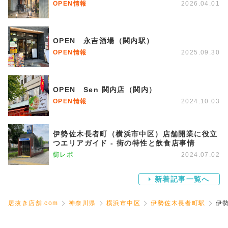
OPEN情報
2026.04.01
OPEN 永吉酒場（関内駅）
OPEN情報
2025.09.30
OPEN Sen 関内店（関内）
OPEN情報
2024.10.03
伊勢佐木長者町（横浜市中区）店舗開業に役立
つエリアガイド - 街の特性と飲食店事情
街レポ
2024.07.02
新着記事一覧へ
居抜き店舗.com
神奈川県
横浜市中区
伊勢佐木長者町駅
伊