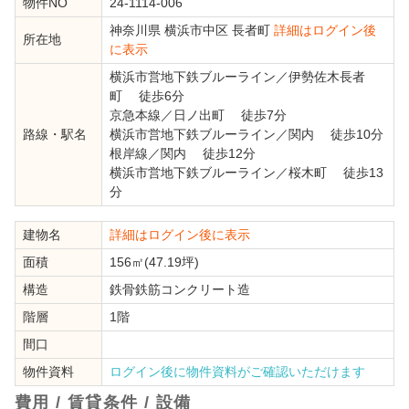
物件NO
24-1114-006
神奈川県
横浜市中区
長者町
詳細はログイン後
所在地
に表示
横浜市営地下鉄ブルーライン
／
伊勢佐木長者
町
徒歩6分
京急本線
／
日ノ出町
徒歩7分
路線・駅名
横浜市営地下鉄ブルーライン
／
関内
徒歩10分
根岸線
／
関内
徒歩12分
横浜市営地下鉄ブルーライン
／
桜木町
徒歩13
分
建物名
詳細はログイン後に表示
面積
156㎡(47.19坪)
構造
鉄骨鉄筋コンクリート造
階層
1階
間口
物件資料
ログイン後に物件資料がご確認いただけます
費用 / 賃貸条件 / 設備