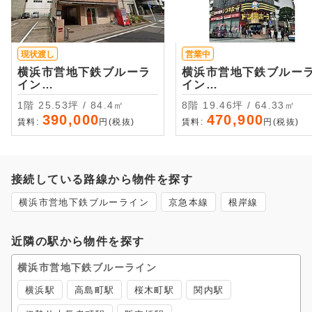
現状渡し
営業中
横浜市営地下鉄ブルーラ
横浜市営地下鉄ブルー
イン
イン
伊勢佐木長者町 ・徒歩10
伊勢佐木長者町 ・徒歩3
1階 25.53坪 / 84.4㎡
8階 19.46坪 / 64.33㎡
分
分
390,000
470,900
賃料:
円(税抜)
賃料:
円(税抜)
接続している路線から物件を探す
横浜市営地下鉄ブルーライン
京急本線
根岸線
近隣の駅から物件を探す
横浜市営地下鉄ブルーライン
横浜駅
高島町駅
桜木町駅
関内駅