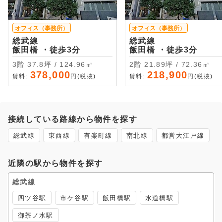
オフィス（事務所）
オフィス（事務所）
総武線
総武線
飯田橋 ・徒歩3分
飯田橋 ・徒歩3分
3階 37.8坪 / 124.96㎡
2階 21.89坪 / 72.36㎡
378,000
218,900
賃料:
円(税抜)
賃料:
円(税抜)
接続している路線から物件を探す
総武線
東西線
有楽町線
南北線
都営大江戸線
近隣の駅から物件を探す
総武線
四ツ谷駅
市ケ谷駅
飯田橋駅
水道橋駅
御茶ノ水駅