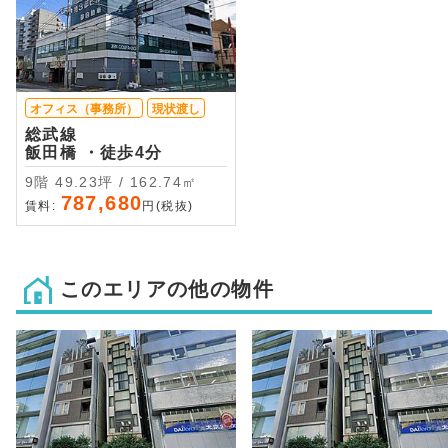
オフィス（事務所）
現状渡し
総武線
飯田橋 ・徒歩4分
9階 49.23坪 / 162.74㎡
787,680
賃料:
円(税抜)
このエリアの他の物件