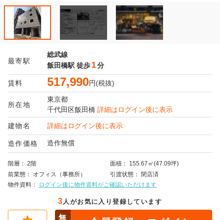
総武線
最寄駅
1
飯田橋駅
徒歩
分
517,990
賃料
円(税抜)
東京都
所在地
千代田区
飯田橋
詳細はログイン後に表示
建物名
詳細はログイン後に表示
造作無償
造作価格
階層
2階
面積
155.67㎡(47.09坪)
前業態
オフィス（事務所）
引渡状態
閉店済
物件資料
ログイン後に物件資料がご確認いただけます
3
人がお気に入り登録しています
無