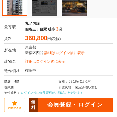
丸ノ内線
最寄駅
3
四谷三丁目駅
徒歩
分
360,800
賃料
円(税抜)
東京都
所在地
新宿区
四谷
詳細はログイン後に表示
建物名
詳細はログイン後に表示
確認中
造作価格
階層
4階
面積
58.18㎡(17.6坪)
現業態
引渡状態
閉店済/現状渡し
物件資料
ログイン後に物件資料がご確認いただけます
無
会員登録・ログイン
料
お気に入り