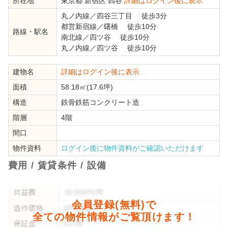
所在地
東京都
新宿区
四谷
詳細はログイン後に表示
丸ノ内線
／
四谷三丁目
徒歩3分
都営新宿線
／
曙橋
徒歩10分
路線・駅名
南北線
／
四ツ谷
徒歩10分
丸ノ内線
／
四ツ谷
徒歩10分
建物名
詳細はログイン後に表示
面積
58.18㎡(17.6坪)
構造
鉄骨鉄筋コンクリート造
階層
4階
間口
物件資料
ログイン後に物件資料がご確認いただけます
費用 / 賃貸条件 / 設備
会員登録(無料)で
全ての物件情報がご覧頂けます！