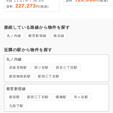
4階 11.07坪 / 36.6㎡
賃料:
円(税抜)
227,273
賃料:
円(税抜)
接続している路線から物件を探す
丸ノ内線
都営新宿線
南北線
近隣の駅から物件を探す
丸ノ内線
赤坂見附駅
四ツ谷駅
四谷三丁目駅
新宿御苑前駅
新宿三丁目駅
都営新宿線
新宿駅
新宿三丁目駅
曙橋駅
市ヶ谷駅
九段下駅