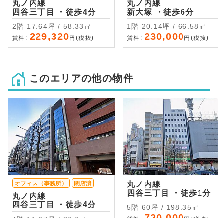
丸ノ内線
丸ノ内線
四谷三丁目 ・徒歩4分
新大塚 ・徒歩6分
2階 17.64坪 / 58.33㎡
1階 20.14坪 / 66.58㎡
229,320
230,000
賃料:
円(税抜)
賃料:
円(税抜)
このエリアの他の物件
オフィス（事務所）
閉店済
丸ノ内線
四谷三丁目 ・徒歩1分
丸ノ内線
四谷三丁目 ・徒歩4分
5階 60坪 / 198.35㎡
720,000