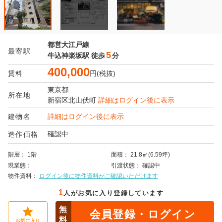
都営大江戸線
最寄駅
5
牛込神楽坂駅
徒歩
分
400,000
賃料
円(税抜)
東京都
所在地
新宿区
北山伏町
詳細はログイン後に表示
建物名
詳細はログイン後に表示
確認中
造作価格
階層
1階
面積
21.8㎡(6.59坪)
現業態
引渡状態
確認中
物件資料
ログイン後に物件資料がご確認いただけます
1
人がお気に入り登録しています
無
会員登録・ログイン
料
お気に入り