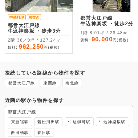
中華料理
居抜き
都営大江戸線
牛込神楽坂 ・徒歩2分
都営大江戸線
牛込神楽坂 ・徒歩3分
1階 8.01坪 / 26.48㎡
90,000
2階 38.49坪 / 127.24㎡
賃料:
円(税抜)
962,250
賃料:
円(税抜)
接続している路線から物件を探す
都営大江戸線
東西線
南北線
近隣の駅から物件を探す
都営大江戸線
東新宿駅
若松河田駅
牛込柳町駅
牛込神楽坂駅
飯田橋駅
春日駅