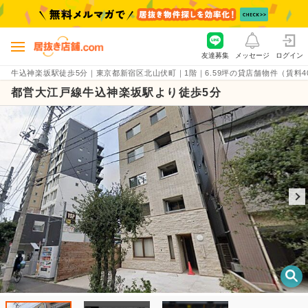
友達募集
メッセージ
ログイン
牛込神楽坂駅徒歩5分｜東京都新宿区北山伏町｜1階｜6.59坪の貸店舗物件（賃料40.0万
都営大江戸線牛込神楽坂駅より徒歩5分