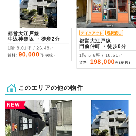
都営大江戸線
テイクアウト
現状渡し
牛込神楽坂 ・徒歩2分
都営大江戸線
門前仲町 ・徒歩8分
1階 8.01坪 / 26.48㎡
90,000
1階 5.6坪 / 18.51㎡
賃料:
円(税抜)
198,000
賃料:
円(税抜)
このエリアの他の物件
NEW