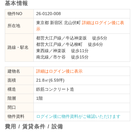
基本情報
物件NO
26-0120-008
東京都
新宿区
北山伏町
詳細はログイン後に表
所在地
示
都営大江戸線
／
牛込神楽坂
徒歩5分
都営大江戸線
／
牛込柳町
徒歩6分
路線・駅名
東西線
／
神楽坂
徒歩11分
南北線
／
市ケ谷
徒歩15分
建物名
詳細はログイン後に表示
面積
21.8㎡(6.59坪)
構造
鉄筋コンクリート造
階層
1階
間口
物件資料
ログイン後に物件資料がご確認いただけます
費用 / 賃貸条件 / 設備