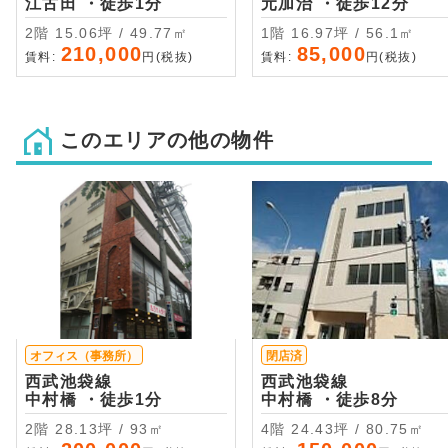
江古田 ・徒歩1分
元加治 ・徒歩12分
2階 15.06坪 / 49.77㎡
1階 16.97坪 / 56.1㎡
210,000
85,000
賃料:
円(税抜)
賃料:
円(税抜)
このエリアの他の物件
オフィス（事務所）
閉店済
西武池袋線
西武池袋線
中村橋 ・徒歩1分
中村橋 ・徒歩8分
2階 28.13坪 / 93㎡
4階 24.43坪 / 80.75㎡