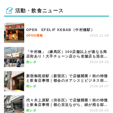
活動・飲食ニュース
OPEN EFELIF KEBAB（中村橋駅）
OPEN情報
2025.12.09
「中村橋」（練馬区）100店舗以上が連なる商
店街あり！大手チェーン店から老舗店も混在す
る穴場エリア。
街レポ
2024.09.30
新宿御苑前駅（新宿区）で店舗開業！街の特徴
と飲食店事情｜都会のオアシスとビジネス街が
調和する優雅な街
街レポ
2026.08.07
代々木上原駅（渋谷区）で店舗開業！街の特徴
と飲食店事情｜都心至近ながら、緑が残る邸宅
エリア
街レポ
2026.08.05