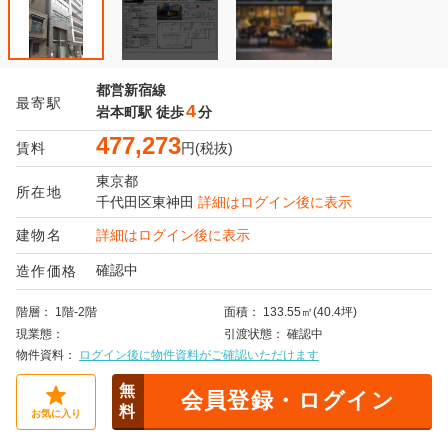
都営新宿線
最寄駅
4
岩本町駅
徒歩
分
477,273
賃料
円(税抜)
東京都
所在地
千代田区
東神田
詳細はログイン後に表示
建物名
詳細はログイン後に表示
確認中
造作価格
階層
1階-2階
面積
133.55㎡(40.4坪)
現業態
引渡状態
確認中
物件資料
ログイン後に物件資料がご確認いただけます
無
会員登録・ログイン
料
お気に入り