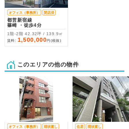
オフィス（事務所）
閉店済
都営新宿線
篠崎 ・徒歩4分
1階-2階 42.32坪 / 139.9㎡
1,500,000
賃料:
円(税抜)
このエリアの他の物件
オフィス（事務所）
現状渡し
住居
現状渡し