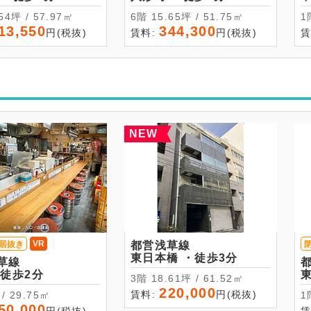
17.54坪 / 57.97㎡
6階 15.65坪 / 51.75㎡
13,550
344,300
円(税抜)
賃料:
円(税抜)
賃
NEW
VR
居抜き
都営浅草線
東日本橋 ・徒歩3分
草線
越 ・徒歩2分
3階 18.61坪 / 61.52㎡
220,000
賃料:
円(税抜)
9坪 / 29.75㎡
50,000