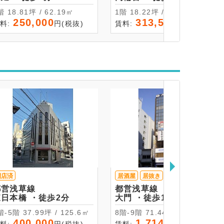
1階 18.81坪 / 62.19㎡
1階 18.22坪 / 60.245㎡
250,000
313,500
料:
円(税抜)
賃料:
円(税抜)
閉店済
居酒屋
居抜き
都営浅草線
都営浅草線
東日本橋 ・徒歩2分
大門 ・徒歩1分
1階-5階 37.99坪 / 125.6㎡
8階-9階 71.44坪 / 236.16
㎡
400,000
1,714,560