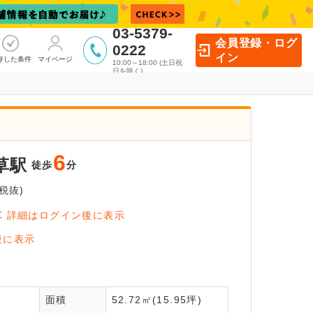
03-5379-
会員登録・ログ
0222
イン
存した条件
マイページ
10:00～18:00 (土日祝
日を除く)
6
草駅
徒歩
分
税抜)
草
詳細はログイン後に表示
員登録後
後に表示
いただけます！
全
面積
52.72㎡(15.95坪)
員登録