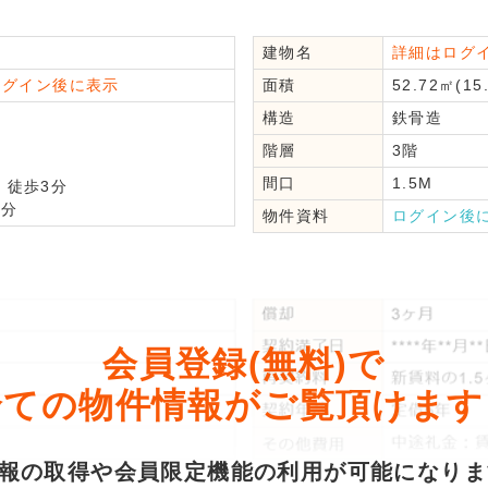
建物名
詳細はログ
ログイン後に表示
面積
52.72㎡(15
分
構造
鉄骨造
階層
3階
間口
1.5M
徒歩3分
分
物件資料
ログイン後
会員登録(無料)で
全ての物件情報がご覧頂けます
情報の取得や会員限定機能の利用が可能になり