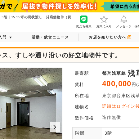
3階｜15.95坪の現状渡し・貸店舗物件（賃
友だち募集
お気に入り
メッセージ
保
入門
活動・飲食ニュース
お店を売りたい方へ
レス、すしや通り沿いの好立地物件です。
浅
最寄駅
都営浅草線
400,000
賃料
円(
所在地
東京都
台東区
浅
会
詳細はログイン
建物名
全てご覧
造作無償
造作価格
階層
3階
会