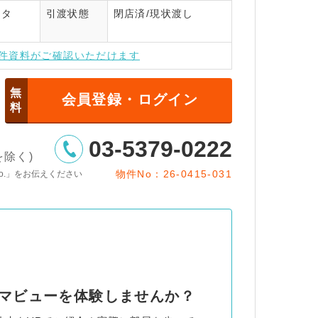
ンタ
引渡状態
閉店済/現状渡し
インはこちら
件資料がご確認いただけます
無
会員登録・ログイン
料
03-5379-0222
日を除く)
物件No：26-0415-031
o.」をお伝えください
ノラマビューを体験しませんか？