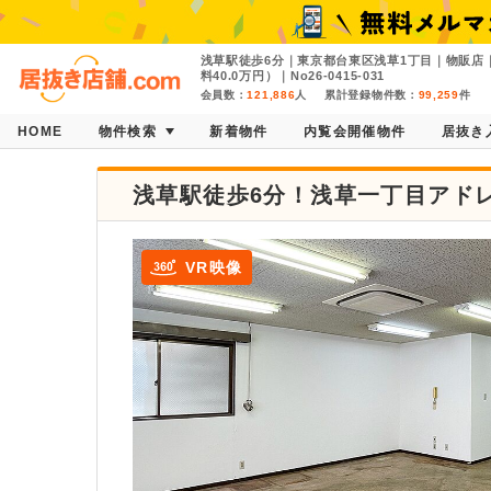
浅草駅徒歩6分｜東京都台東区浅草1丁目｜物販店｜
料40.0万円）｜No26-0415-031
会員数：
121,886
人
累計登録物件数：
99,259
件
HOME
物件検索
新着物件
内覧会開催物件
居抜き
浅草駅徒歩6分！浅草一丁目アド
VR映像