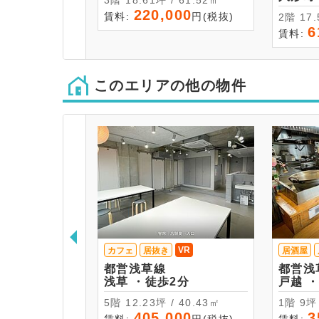
3階 18.61坪 / 61.52㎡
220,000
賃料:
円(税抜)
2階 
6
賃料:
このエリアの他の物件
VR
カフェ
居抜き
居酒屋
都営浅草線
都営浅
浅草 ・徒歩2分
戸
5階 12.23坪 / 40.43㎡
1階 
405,000
3