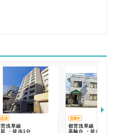
閉店済
営業中
都営浅草線
都営浅草線
中延 ・徒歩1分
高輪台 ・徒歩9分