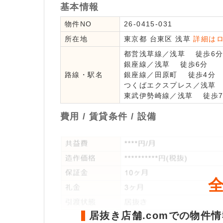
基本情報
物件NO
26-0415-031
所在地
東京都
台東区
浅草
詳細は
都営浅草線
／
浅草
徒歩6
銀座線
／
浅草
徒歩6分
路線・駅名
銀座線
／
田原町
徒歩4分
つくばエクスプレス
／
浅草
東武伊勢崎線
／
浅草
徒歩7
費用 / 賃貸条件 / 設備
居抜き店舗.comでの物件