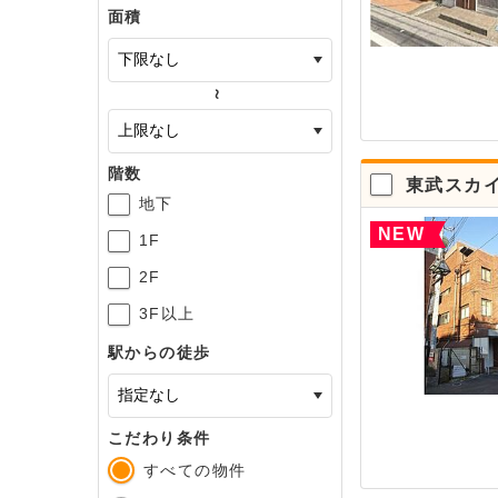
面積
～
階数
東武スカ
地下
NEW
1F
2F
3F以上
駅からの徒歩
こだわり条件
すべての物件