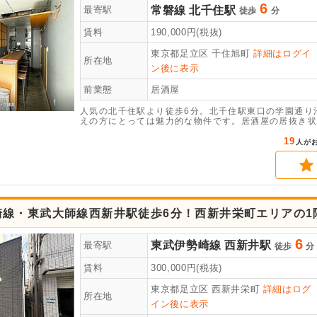
6
常磐線
北千住駅
最寄駅
徒歩
分
賃料
190,000
円(税抜)
東京都足立区
千住旭町
詳細はログイ
所在地
ン後に表示
前業態
居酒屋
人気の北千住駅より徒歩6分。北千住駅東口の学園通り
えの方にとっては魅力的な物件です。居酒屋の居抜き状
です。業態のご相談等、お早めにお問合せください。
19
人が
崎線・東武大師線西新井駅徒歩6分！西新井栄町エリアの1
6
東武伊勢崎線
西新井駅
最寄駅
徒歩
分
賃料
300,000
円(税抜)
東京都足立区
西新井栄町
詳細はログ
所在地
イン後に表示