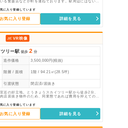
いる繁盛店などが軒を連ねております。駅周辺にはない、
甘味処・中華・寿司屋等が入っており、集客の相乗効果も
・食器洗浄機・グリストラップ等の飲食出店に必要な設備
気に入り登録しています
屋の居抜きですが、小箱で字型が良いため、様々な業態へ
お気に入り登録
詳細を見る
。
VR映像
2
イツリー駅
徒歩
分
造作価格
3,500,000円(税抜)
階層 / 面積
1階 / 94.21㎡(28.5坪)
引渡状態
閉店済/居抜き
至近の好立地。とうきょうスカイツリー駅から徒歩2分、
肉店居抜き物件のため、同業態であれば費用を抑えての出
気に入り登録しています
お気に入り登録
詳細を見る