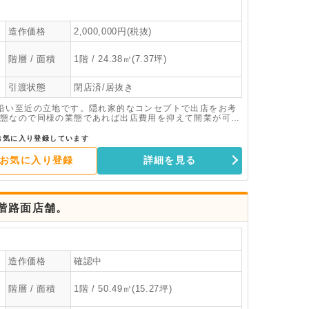
造作価格
2,000,000円(税抜)
階層 / 面積
1階 / 24.38㎡(7.37坪)
引渡状態
閉店済/居抜き
沿い至近の立地です。隠れ家的なコンセプトで出店をお考
態なので同様の業態であれば出店費用を抑えて開業が可能
お気に入り登録しています
お気に入り登録
詳細を見る
階路面店舗。
造作価格
確認中
階層 / 面積
1階 / 50.49㎡(15.27坪)