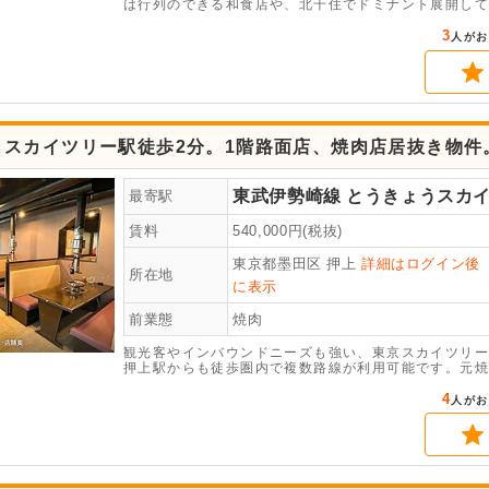
は行列のできる和食店や、北千住でドミナント展開して
目的来店型の店舗としての利用も可能です。同ビルには
見込める物件です。厨房機器は縦型冷凍冷蔵庫・製氷機
3
人がお
が一式残った状態でのお引渡しとなります。現在は焼肉
の汎用が可能です。
うスカイツリー駅徒歩2分。1階路面店、焼肉店居抜き物件
東武伊勢崎線
とうきょうスカ
最寄駅
賃料
540,000
円(税抜)
東京都墨田区
押上
詳細はログイン後
所在地
に表示
前業態
焼肉
観光客やインバウンドニーズも強い、東京スカイツリー
押上駅からも徒歩圏内で複数路線が利用可能です。元焼
店が可能です。是非ご検討ください。
4
人がお