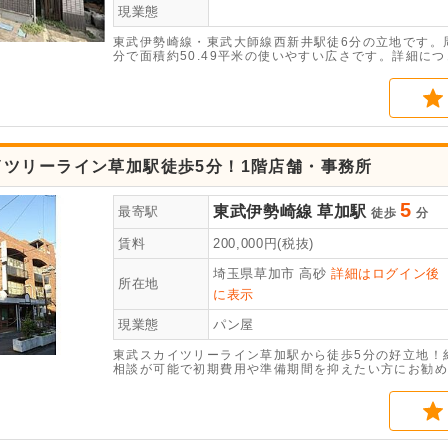
現業態
東武伊勢崎線・東武大師線西新井駅徒6分の立地です。
分で面積約50.49平米の使いやすい広さです。詳細に
イツリーライン草加駅徒歩5分！1階店舗・事務所
5
東武伊勢崎線
草加駅
最寄駅
徒歩
分
賃料
200,000
円(税抜)
埼玉県草加市
高砂
詳細はログイン後
所在地
に表示
現業態
パン屋
東武スカイツリーライン草加駅から徒歩5分の好立地！
相談が可能で初期費用や準備期間を抑えたい方にお勧め