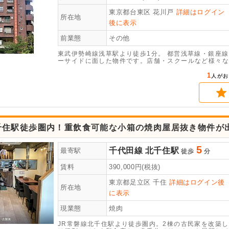
東京都台東区
花川戸
詳細はログイン
所在地
後に表示
前業態
その他
東武伊勢崎線浅草駅より徒歩1分。 都営浅草線・銀座
ーサイドに面した物件です。店舗・スクールなど様々な
1
人がお
千住駅徒歩圏内！重飲食可能な小箱の焼肉屋居抜き物件が
5
千代田線
北千住駅
最寄駅
徒歩
分
賃料
390,000
円(税抜)
東京都足立区
千住
詳細はログイン後
所在地
に表示
現業態
焼肉
JR常磐線北千住駅より徒歩圏内。2棟の古民家を改築