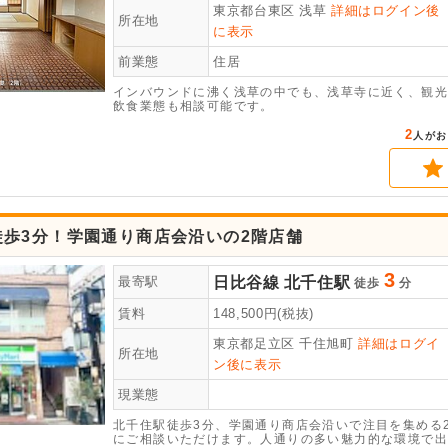
東京都台東区
浅草
詳細はログイン後
所在地
に表示
前業態
住居
インバウンドに沸く浅草の中でも、浅草寺に近く、観光
飲食業態も相談可能です。
2
人がお
徒歩3分！学園通り商店会沿いの2階店舗
3
日比谷線
北千住駅
最寄駅
徒歩
分
賃料
148,500
円(税抜)
東京都足立区
千住旭町
詳細はログイ
所在地
ン後に表示
現業態
北千住駅徒歩3分、学園通り商店会沿いで注目を集める
にご相談いただけます。人通りの多い魅力的な環境で出