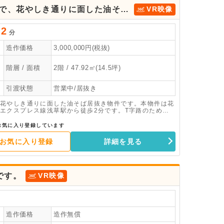
で、花やしき通りに面した油そば
VR映像
2
分
造作価格
3,000,000円(税抜)
階層 / 面積
2階 / 47.92㎡(14.5坪)
引渡状態
営業中/居抜き
花やしき通りに面した油そば居抜き物件です。本物件は花
エクスプレス線浅草駅から徒歩2分です。T字路のため、
です。 2階ですが店舗全面がガラス張りの為、視認性も良
ます。客席、冷凍冷蔵コールドテーブル、2槽シンク、ガス
お気に入り登録しています
状態でのお引き渡しとなります。なかなか出ない浅草エリ
お気に入り登録
詳細を見る
です。
VR映像
造作価格
造作無償