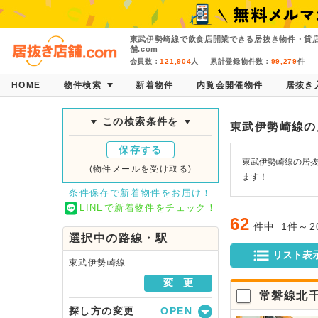
東武伊勢崎線で飲食店開業できる居抜き物件・貸
舗.com
会員数：
121,904
人
累計登録物件数：
99,279
件
HOME
物件検索
新着物件
内覧会開催物件
居抜き
この検索条件を
東武伊勢崎線の
保存する
東武伊勢崎線の居抜
(物件メールを受け取る)
ます！
条件保存で新着物件をお届け！
LINEで新着物件をチェック！
62
件中
1件～
選択中の路線・駅
リスト表
東武伊勢崎線
変 更
常磐線北
探し方の変更