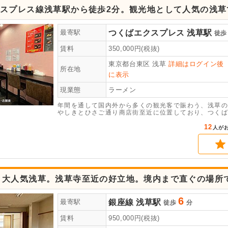
スプレス線浅草駅から徒歩2分。観光地として人気の浅草
が出ました。
つくばエクスプレス
浅草駅
最寄駅
徒歩
賃料
350,000
円(税抜)
東京都台東区
浅草
詳細はログイン後
所在地
に表示
現業態
ラーメン
年間を通して国内外から多くの観光客で賑わう、浅草の
やしきとひさご通り商店街至近に位置しており、つくば
花やしき方面・浅草ROX方面からもアクセスしやすい
好です。また14.5坪と店舗運営しやすい大きさとなり
12
人が
テーブル、茹で麺機等、汎用性の高い厨房機器が残った
アの物件ですので、お早めにお問い合わせください。
！大人気浅草。浅草寺至近の好立地。境内まで直ぐの場所
6
銀座線
浅草駅
最寄駅
徒歩
分
賃料
950,000
円(税抜)