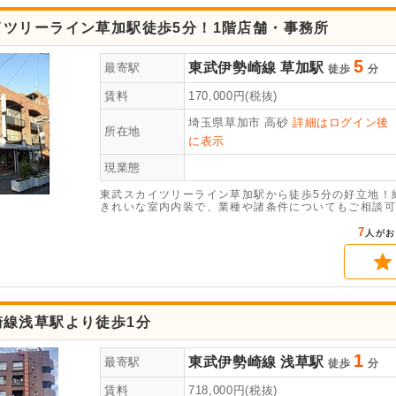
イツリーライン草加駅徒歩5分！1階店舗・事務所
5
東武伊勢崎線
草加駅
最寄駅
徒歩
分
賃料
170,000
円(税抜)
埼玉県草加市
高砂
詳細はログイン後
所在地
に表示
現業態
東武スカイツリーライン草加駅から徒歩5分の好立地！約4
きれいな室内内装で、業種や諸条件についてもご相談可
わせください！
7
人がお
崎線浅草駅より徒歩1分
1
東武伊勢崎線
浅草駅
最寄駅
徒歩
分
賃料
718,000
円(税抜)