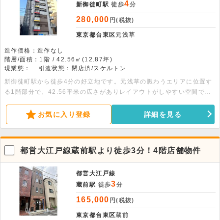
4
新御徒町駅
徒歩
分
280,000
円(税抜)
東京都台東区
元浅草
造作価格：造作なし
階層/面積：1階 / 42.56㎡(12.87坪)
現業態：
引渡状態：閉店済/スケルトン
新御徒町駅から徒歩4分の好立地です。元浅草の賑わうエリアに位置す
る1階部分で、42.56平米の広さがありレイアウトがしやすい空間で
す。スケルトンでの引渡となり、美容室や塾など幅広い業態のご相談が
可能です。
お気に入り登録
詳細を見る
都営大江戸線蔵前駅より徒歩3分！4階店舗物件
都営大江戸線
3
蔵前駅
徒歩
分
165,000
円(税抜)
東京都台東区
蔵前