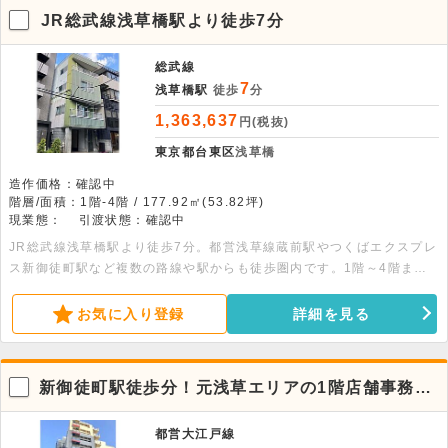
JR総武線浅草橋駅より徒歩7分
総武線
7
浅草橋駅
徒歩
分
1,363,637
円(税抜)
東京都台東区
浅草橋
造作価格：確認中
階層/面積：1階-4階 / 177.92㎡(53.82坪)
現業態：
引渡状態：確認中
JR総武線浅草橋駅より徒歩7分。都営浅草線蔵前駅やつくばエクスプレ
ス新御徒町駅など複数の路線や駅からも徒歩圏内です。1階～4階まで
の一棟貸しの物件です。事務所や店舗利用も可能です。 面積：1階
35.37平米・2階46.28平米・3階49.33平米・4階46.94平米
お気に入り登録
詳細を見る
新御徒町駅徒歩分！元浅草エリアの1階店舗事務所
物件
都営大江戸線