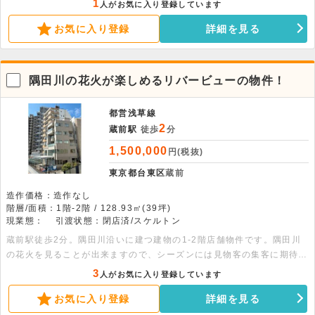
1
人がお気に入り登録しています
開したい方に最適な好条件の物件です。ぜひ一度お問い合わせくださ
お気に入り登録
詳細を見る
い。 ※事務所以外で利用する場合は用途変更が必要となります。
隅田川の花火が楽しめるリバービューの物件！
都営浅草線
2
蔵前駅
徒歩
分
1,500,000
円(税抜)
東京都台東区
蔵前
造作価格：造作なし
階層/面積：1階-2階 / 128.93㎡(39坪)
現業態：
引渡状態：閉店済/スケルトン
蔵前駅徒歩2分。隅田川沿いに建つ建物の1-2階店舗物件です。隅田川
の花火を見ることが出来ますので、シーズンには見物客の集客に期待で
きます。重飲食店相談可能です。※面積：1階83.99平米、2階84.63平
3
人がお気に入り登録しています
米
お気に入り登録
詳細を見る