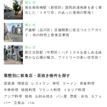
街レポ
落合南長崎駅（新宿区）国民的漫画家を多く輩
出した「トキワ荘」のあった漫画の聖地！
街レポ
戸越駅（品川区）店舗開業に役立つエリアガイ
ド - 街の特性と飲食店事情
街レポ
新江古田駅（中野区）ハナミズキを楽しめる緑
豊かな公園が魅力。ファミリーの多い住宅街！
業態別に飲食店・居抜き物件を探す
居酒屋
喫茶店
レストラン
寿司
ラーメン
和食料理
中華料理
韓国料理
フランス料理
イタリア料理
アジア料理
焼肉
お好み焼き
パン屋
惣菜・弁当
カフェ
バー
立飲み
バル