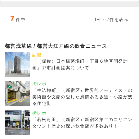
7
件中
1件～7件を表示
都営浅草線 / 都営大江戸線の飲食ニュース
話題
「（仮称）日本橋茅場町一丁目６地区開発計
画」都市計画提案について
街レポ
「牛込柳町」（新宿区）世界的アーティストの
美術館や文豪の愛した風情ある坂道・小路が残
る住宅街
街レポ
「若松河田」（新宿区）新宿区第二のコリアン
タウン！歴史の深い飲食店が多数あり！