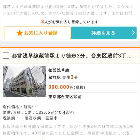
都営大江戸線蔵前駅より徒歩3分！2階店舗物件がでました。スケルト
ンでの引き渡しのため、きれいな状態での引き渡しです。まずはお問い
合わせください。
3
人がお気に入り登録しています
お気に入り登録
詳細を見る
都営浅草線蔵前駅より徒歩3分。台東区蔵前3丁目
の1階路面店舗事務所です。
都営浅草線
3
蔵前駅
徒歩
分
900,000
円(税抜)
東京都台東区
蔵前
造作価格：確認中
階層/面積：1階 / 133.65㎡(40.43坪)
現業態：
引渡状態：営業中
複数路線利用可能な蔵前エリアで、駅から徒歩3分の好立地にある1階
路面物件です。40坪超の広々とした空間は、事務所や店舗として活用
いただけます。飲食業態も相談可能で、落ち着いた環境でビジネスを展