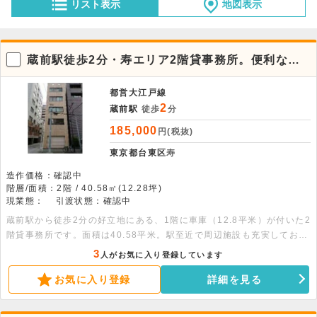
リスト表示
地図表示
蔵前駅徒歩2分・寿エリア2階貸事務所。便利な車
庫付き
都営大江戸線
2
蔵前駅
徒歩
分
185,000
円(税抜)
東京都台東区
寿
造作価格：確認中
階層/面積：2階 / 40.58㎡(12.28坪)
現業態：
引渡状態：確認中
蔵前駅から徒歩2分の好立地にある、1階に車庫（12.8平米）が付いた2
階貸事務所です。面積は40.58平米。駅至近で周辺施設も充実してお
り、ビジネスの拠点に最適です。詳細についてはお問い合わせくださ
3
人がお気に入り登録しています
い。
お気に入り登録
詳細を見る