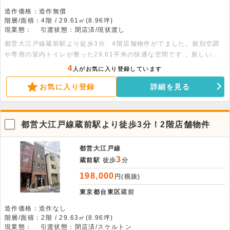
造作価格：造作無償
階層/面積：4階 / 29.61㎡(8.96坪)
現業態：
引渡状態：閉店済/現状渡し
都営大江戸線蔵前駅より徒歩3分、4階店舗物件がでました。個別空調
や専用の室内トイレが整った29.61平米の快適な空間です 。新しいビ
ジネスの拠点としてぜひご検討ください 。
4
人がお気に入り登録しています
お気に入り登録
詳細を見る
都営大江戸線蔵前駅より徒歩3分！2階店舗物件
都営大江戸線
3
蔵前駅
徒歩
分
198,000
円(税抜)
東京都台東区
蔵前
造作価格：造作なし
階層/面積：2階 / 29.63㎡(8.96坪)
現業態：
引渡状態：閉店済/スケルトン