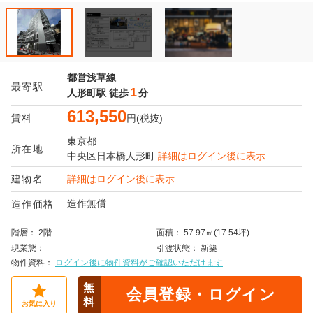
都営浅草線
最寄駅
1
人形町駅
徒歩
分
613,550
賃料
円(税抜)
東京都
所在地
中央区
日本橋人形町
詳細はログイン後に表示
建物名
詳細はログイン後に表示
造作無償
造作価格
階層
2階
面積
57.97㎡(17.54坪)
現業態
引渡状態
新築
物件資料
ログイン後に物件資料がご確認いただけます
無
会員登録・ログイン
料
お気に入り