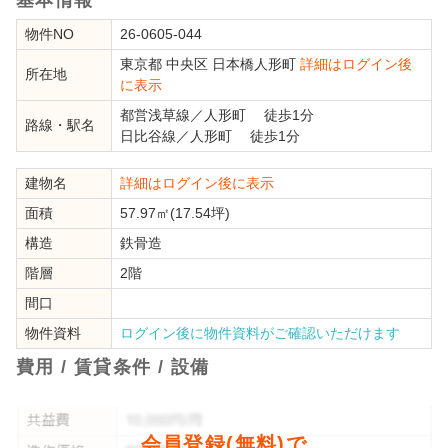
物件NO
26-0605-044
東京都
中央区
日本橋人形町
詳細はログイン後
所在地
に表示
都営浅草線
／
人形町
徒歩1分
路線・駅名
日比谷線
／
人形町
徒歩1分
建物名
詳細はログイン後に表示
面積
57.97㎡(17.54坪)
構造
鉄骨造
階層
2階
間口
物件資料
ログイン後に物件資料がご確認いただけます
費用 / 賃貸条件 / 設備
会員登録(無料)で