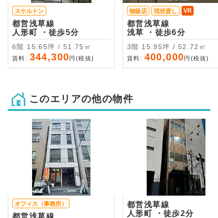
VR
スケルトン
物販店
現状渡し
都営浅草線
都営浅草線
人形町 ・徒歩5分
浅草 ・徒歩6分
6階 15.65坪 / 51.75㎡
3階 15.95坪 / 52.72㎡
344,300
400,000
賃料:
円(税抜)
賃料:
円(税抜)
このエリアの他の物件
オフィス（事務所）
都営浅草線
人形町 ・徒歩2分
都営浅草線