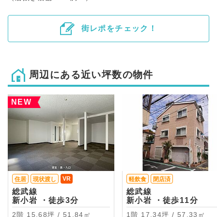
街レポをチェック！
周辺にある近い坪数の物件
NEW
VR
住居
現状渡し
軽飲食
閉店済
総武線
総武線
新小岩 ・徒歩3分
新小岩 ・徒歩11分
2階 15.68坪 / 51.84㎡
1階 17.34坪 / 57.33㎡