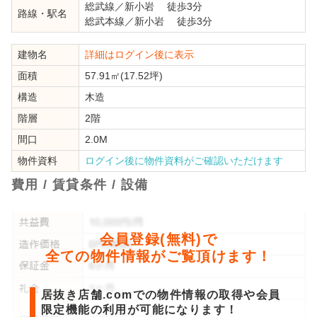
総武線
／
新小岩
徒歩3分
路線・駅名
総武本線
／
新小岩
徒歩3分
建物名
詳細はログイン後に表示
面積
57.91㎡(17.52坪)
構造
木造
階層
2階
間口
2.0M
物件資料
ログイン後に物件資料がご確認いただけます
費用 / 賃貸条件 / 設備
会員登録(無料)で
全ての物件情報がご覧頂けます！
居抜き店舗.comでの物件情報の取得や会員
限定機能の利用が可能になります！