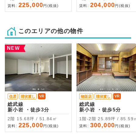
225,000
204,000
賃料:
円(税抜)
賃料:
円(税抜)
このエリアの他の物件
NEW
VR
VR
住居
現状渡し
物販店
現状渡し
総武線
総武線
新小岩 ・徒歩3分
新小岩 ・徒歩5分
2階 15.68坪 / 51.84㎡
1階-2階 25.89坪 / 85.5
225,000
300,000
賃料:
円(税抜)
賃料:
円(税抜)