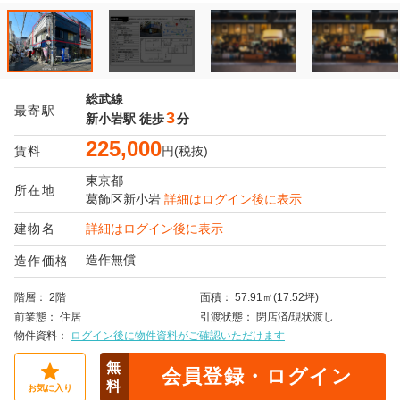
総武線
最寄駅
3
新小岩駅
徒歩
分
225,000
賃料
円(税抜)
東京都
所在地
葛飾区
新小岩
詳細はログイン後に表示
建物名
詳細はログイン後に表示
造作無償
造作価格
階層
2階
面積
57.91㎡(17.52坪)
前業態
住居
引渡状態
閉店済/現状渡し
物件資料
ログイン後に物件資料がご確認いただけます
無
会員登録・ログイン
料
お気に入り