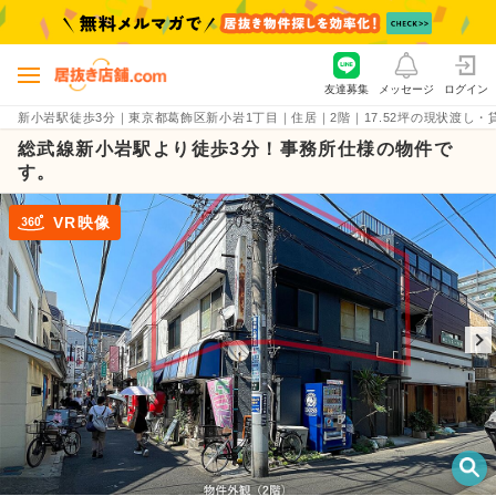
友達募集
メッセージ
ログイン
新小岩駅徒歩3分｜東京都葛飾区新小岩1丁目｜住居｜2階｜17.52坪の現状渡し・貸店舗物
総武線新小岩駅より徒歩3分！事務所仕様の物件で
す。
VR映像