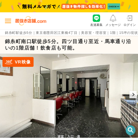
友達募集
メッセージ
ログイン
錦糸町駅徒歩5分｜東京都墨田区江東橋4丁目｜美容室・理容室｜1階｜15坪の現状渡し・
錦糸町南口駅徒歩5分。四ツ目通り至近・馬車通り沿
いの1階店舗！飲食店も可能。
VR映像