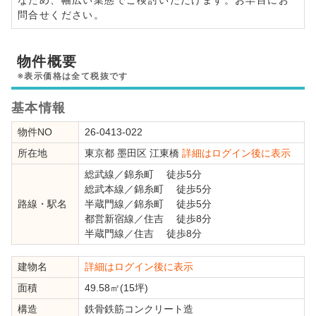
問合せください。
物件概要
※表示価格は全て税抜です
基本情報
物件NO
26-0413-022
所在地
東京都
墨田区
江東橋
詳細はログイン後に表示
総武線
／
錦糸町
徒歩5分
総武本線
／
錦糸町
徒歩5分
路線・駅名
半蔵門線
／
錦糸町
徒歩5分
都営新宿線
／
住吉
徒歩8分
半蔵門線
／
住吉
徒歩8分
建物名
詳細はログイン後に表示
面積
49.58㎡(15坪)
構造
鉄骨鉄筋コンクリート造