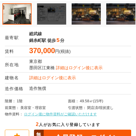
総武線
最寄駅
5
錦糸町駅
徒歩
分
370,000
賃料
円(税抜)
東京都
所在地
墨田区
江東橋
詳細はログイン後に表示
建物名
詳細はログイン後に表示
造作無償
造作価格
階層
1階
面積
49.58㎡(15坪)
前業態
美容室・理容室
引渡状態
閉店済/現状渡し
物件資料
ログイン後に物件資料がご確認いただけます
2
人がお気に入り登録しています
無