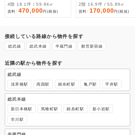
4階 18.1坪 / 59.84㎡
2階 16.9坪 / 55.89㎡
470,000
170,000
賃料:
円(税抜)
賃料:
円(税抜)
接続している路線から物件を探す
総武線
総武本線
半蔵門線
都営新宿線
近隣の駅から物件を探す
総武線
浅草橋駅
両国駅
錦糸町駅
亀戸駅
平井駅
総武本線
新日本橋駅
馬喰町駅
錦糸町駅
新小岩駅
市川駅
半蔵門線