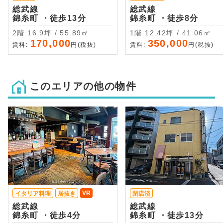
総武線
総武線
錦糸町 ・徒歩13分
錦糸町 ・徒歩8分
2階 16.9坪 / 55.89㎡
1階 12.42坪 / 41.06㎡
170,000
350,000
賃料:
円(税抜)
賃料:
円(税抜)
このエリアの他の物件
VR
イタリア料理
居抜き
閉店済
総武線
総武線
錦糸町 ・徒歩4分
錦糸町 ・徒歩13分