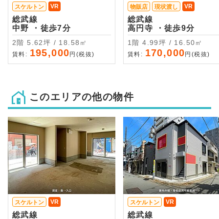
VR
VR
スケルトン
物販店
現状渡し
総武線
総武線
中野 ・徒歩7分
高円寺 ・徒歩9分
2階 5.62坪 / 18.58㎡
1階 4.99坪 / 16.50㎡
195,000
170,000
賃料:
円(税抜)
賃料:
円(税抜)
このエリアの他の物件
VR
VR
スケルトン
スケルトン
総武線
総武線