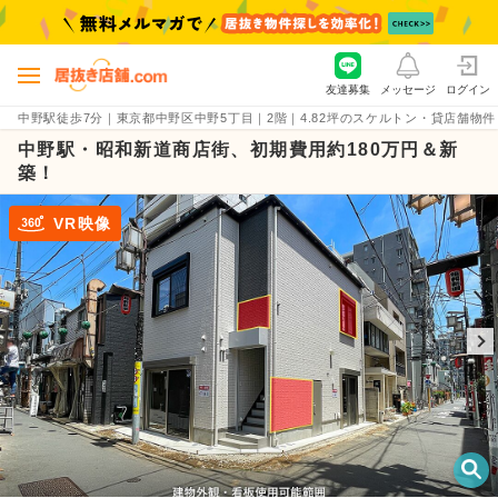
友達募集
メッセージ
ログイン
中野駅徒歩7分｜東京都中野区中野5丁目｜2階｜4.82坪のスケルトン・貸店舗物件（賃料1
中野駅・昭和新道商店街、初期費用約180万円＆新
築！
VR映像