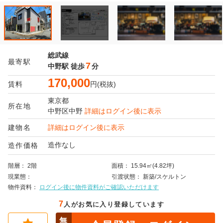
総武線
最寄駅
7
中野駅
徒歩
分
170,000
賃料
円(税抜)
東京都
所在地
中野区
中野
詳細はログイン後に表示
建物名
詳細はログイン後に表示
造作なし
造作価格
階層
2階
面積
15.94㎡(4.82坪)
現業態
引渡状態
新築/スケルトン
物件資料
ログイン後に物件資料がご確認いただけます
7
人がお気に入り登録しています
無