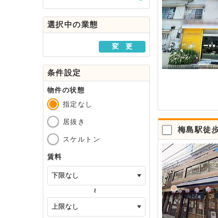
駅・路線から探す
選択中の業態
地域から探す
変 更
条件設定
物件の状態
指定なし
居抜き
梅島駅徒
スケルトン
賃料
～