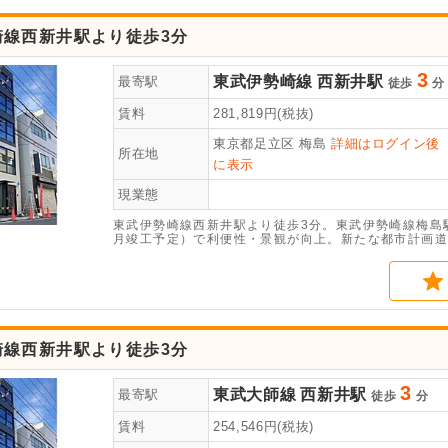
崎線西新井駅より徒歩3分
3
東武伊勢崎線
西新井駅
最寄駅
徒歩
分
賃料
281,819
円(税抜)
東京都足立区
梅島
詳細はログイン後
所在地
に表示
現業態
東武伊勢崎線西新井駅より徒歩3分。東武伊勢崎線梅島駅
月竣工予定）で利便性・景観が向上。新たな都市計画道
業・業務の拠点として発展が期待できます。2026年2
崎線西新井駅より徒歩3分
3
東武大師線
西新井駅
最寄駅
徒歩
分
賃料
254,546
円(税抜)