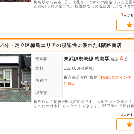
梅島駅から徒歩1分、改札を出てすぐの線路沿いに位置す
た2階1フロア空間で、残置物なしの現況渡しとなりま
談が可能です。お気軽にお問い合わせください 。
1
人がお
歩4分・足立区梅島エリアの視認性に優れた1階路面店
4
東武伊勢崎線
梅島駅
最寄駅
徒歩
分
賃料
132,000
円(税抜)
東京都足立区
梅島
詳細はログイン後
所在地
に表示
現業態
梅島駅から徒歩4分の好立地です。ベルモント公園近く
しのため好条件でスタートできます。26平米の空間は
すすめです。お問い合わせをお待ちしております。
3
人がお