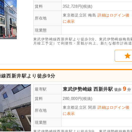
賃料
352,728
円(税抜)
東京都足立区
梅島
詳細はログイン後
所在地
に表示
現業態
東武伊勢崎線西新井駅より徒歩3分。東武伊勢崎線梅島駅
月竣工予定）で利便性・景観が向上。新たな都市計画道
業・業務の拠点として発展が期待できます。2026年2
崎線西新井駅より徒歩9分
9
東武伊勢崎線
西新井駅
最寄駅
徒歩
分
賃料
280,000
円(税抜)
東京都足立区
関原
詳細はログイン後
所在地
に表示
現業態
東武伊勢崎線西新井駅より徒歩9分。東武伊勢崎線梅島駅