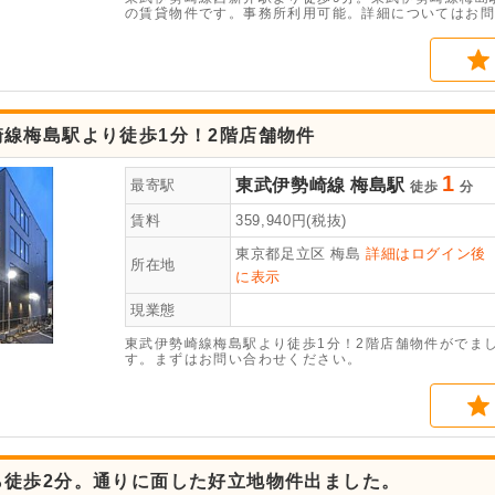
の賃貸物件です。事務所利用可能。詳細についてはお問
崎線梅島駅より徒歩1分！2階店舗物件
1
東武伊勢崎線
梅島駅
最寄駅
徒歩
分
賃料
359,940
円(税抜)
東京都足立区
梅島
詳細はログイン後
所在地
に表示
現業態
東武伊勢崎線梅島駅より徒歩1分！2階店舗物件がでま
す。まずはお問い合わせください。
ら徒歩2分。通りに面した好立地物件出ました。