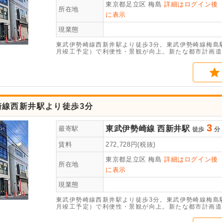
東京都足立区
梅島
詳細はログイン後
所在地
に表示
現業態
東武伊勢崎線西新井駅より徒歩3分。東武伊勢崎線梅島駅
月竣工予定）で利便性・景観が向上。新たな都市計画道
業・業務の拠点として発展が期待できます。2026年2
崎線西新井駅より徒歩3分
3
東武伊勢崎線
西新井駅
最寄駅
徒歩
分
賃料
272,728
円(税抜)
東京都足立区
梅島
詳細はログイン後
所在地
に表示
現業態
東武伊勢崎線西新井駅より徒歩3分。東武伊勢崎線梅島駅
月竣工予定）で利便性・景観が向上。新たな都市計画道
業・業務の拠点として発展が期待できます。2026年2