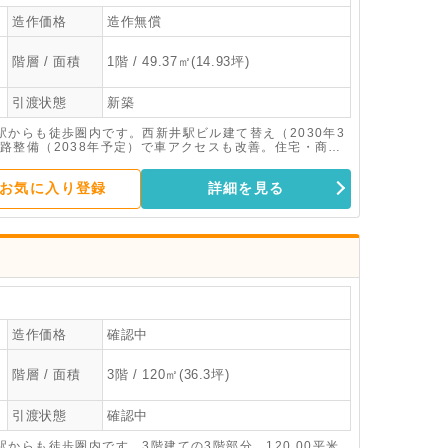
造作価格
造作無償
階層 / 面積
1階 / 49.37㎡(14.93坪)
引渡状態
新築
からも徒歩圏内です。西新井駅ビル建て替え（2030年3
路整備（2038年予定）で車アクセスも改善。住宅・商
月竣工の新築テナントビルです。
お気に入り登録
詳細を見る
造作価格
確認中
階層 / 面積
3階 / 120㎡(36.3坪)
引渡状態
確認中
からも徒歩圏内です。3階建ての3階部分、120.00平米