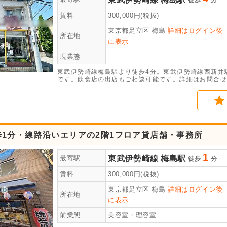
徒歩
分
賃料
300,000
円(税抜)
東京都足立区
梅島
詳細はログイン後
所在地
に表示
現業態
東武伊勢崎線梅島駅より徒歩4分。東武伊勢崎線西新井
です。飲食店の出店もご相談可能です。詳細はお問合せ
歩1分・線路沿いエリアの2階1フロア貸店舗・事務所
1
東武伊勢崎線
梅島駅
最寄駅
徒歩
分
賃料
300,000
円(税抜)
東京都足立区
梅島
詳細はログイン後
所在地
に表示
前業態
美容室・理容室