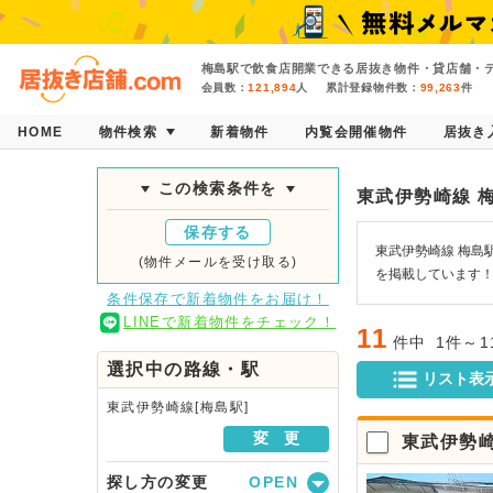
梅島駅で飲食店開業できる居抜き物件・貸店舗・テ
会員数：
121,894
人
累計登録物件数：
99,263
件
HOME
物件検索
新着物件
内覧会開催物件
居抜き
この検索条件を
東武伊勢崎線 
保存する
東武伊勢崎線 梅島
(物件メールを受け取る)
を掲載しています
条件保存で新着物件をお届け！
LINEで新着物件をチェック！
11
件中
1件～
選択中の路線・駅
リスト表
東武伊勢崎線[梅島駅]
変 更
東武伊勢
探し方の変更