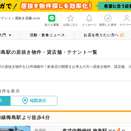
ナント｜居抜き店舗.com
友だち募集
お気に入り
メッセージ
保存した条件
マイペー
入門
活動・飲食ニュース
お店を売りたい方へ
梅島駅の居抜き物件・貸店舗・テナント一覧
駅の居抜き物件を11件掲載中！飲食店の開業をお考えの方へ居抜き物件、貸店舗、
！
11件を表示
示
地図表示
崎線梅島駅より徒歩4分
4
東武伊勢崎線
梅島駅
最寄駅