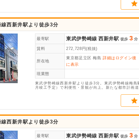
崎線西新井駅より徒歩3分
3
東武伊勢崎線
西新井駅
最寄駅
徒歩
分
賃料
272,728
円(税抜)
東京都足立区
梅島
詳細はログイン後
所在地
に表示
現業態
東武伊勢崎線西新井駅より徒歩3分。東武伊勢崎線梅島駅
月竣工予定）で利便性・景観が向上。新たな都市計画道
業・業務の拠点として発展が期待できます。2026年2
崎線西新井駅より徒歩3分
3
東武伊勢崎線
西新井駅
最寄駅
徒歩
分