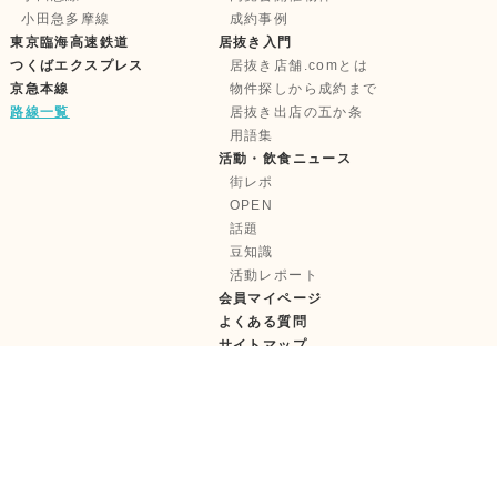
小田急多摩線
成約事例
東京臨海高速鉄道
居抜き入門
つくばエクスプレス
居抜き店舗.comとは
京急本線
物件探しから成約まで
路線一覧
居抜き出店の五か条
用語集
活動・飲食ニュース
街レポ
OPEN
話題
豆知識
活動レポート
会員マイページ
よくある質問
サイトマップ
株式会社テンポイノベーション
【古物営業許可】東京都公安委員会 第 303322417685 号
【宅建取引免許】国土交通大臣 (1) 第11181 号