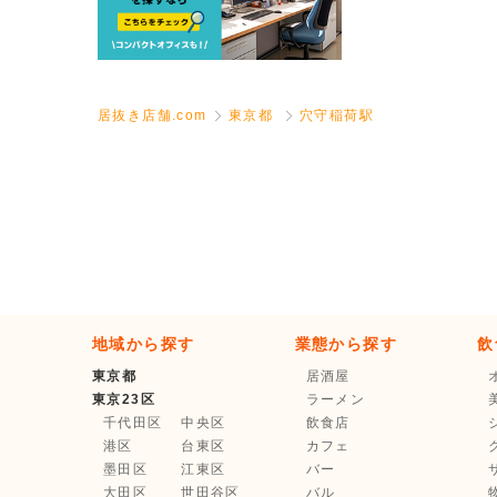
居抜き店舗.com
東京都
穴守稲荷駅
地域から探す
業態から探す
飲
東京都
居酒屋
東京23区
ラーメン
千代田区
中央区
飲食店
港区
台東区
カフェ
墨田区
江東区
バー
大田区
世田谷区
バル