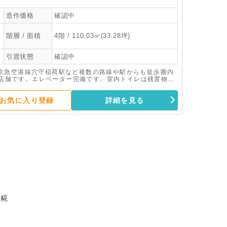
造作価格
確認中
階層 / 面積
4階 / 110.03㎡(33.28坪)
引渡状態
確認中
京急空港線穴守稲荷駅など複数の路線や駅からも徒歩圏内
務所店舗です。エレベーター完備です。室内トイレは残置物と
お気に入り登録
詳細を見る
 糀