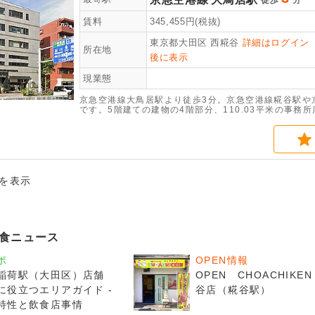
徒歩
分
賃料
345,455
円(税抜)
東京都大田区
西糀谷
詳細はログイン
所在地
後に表示
現業態
京急空港線大鳥居駅より徒歩3分。京急空港線糀谷駅や
です。5階建ての建物の4階部分、110.03平米の事
なります。
件を表示
食ニュース
ポ
OPEN情報
稲荷駅（大田区）店舗
OPEN CHOACHIKEN
に役立つエリアガイド -
谷店（糀谷駅）
特性と飲食店事情