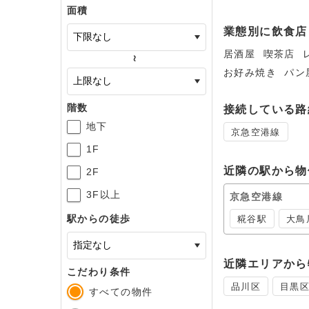
面積
業態別に飲食店
居酒屋
喫茶店
～
お好み焼き
パン
階数
接続している路
地下
京急空港線
1F
近隣の駅から物
2F
3F以上
京急空港線
駅からの徒歩
糀谷駅
大鳥
近隣エリアから
こだわり条件
品川区
目黒
すべての物件