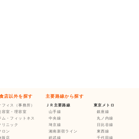
食店以外を探す
主要路線から探す
オフィス（事務所）
ＪＲ主要路線
東京メトロ
美容室・理容室
山手線
銀座線
ジム・フィットネス
中央線
丸ノ内線
クリニック
埼京線
日比谷線
サロン
湘南新宿ライン
東西線
物販店
総武線
千代田線