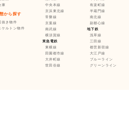
倉庫
中央本線
有楽町線
京浜東北線
半蔵門線
態から探す
常磐線
南北線
居抜き物件
京葉線
副都心線
スケルトン物件
南武線
地下鉄
横須賀線
浅草線
東急電鉄
三田線
東横線
都営新宿線
田園都市線
大江戸線
大井町線
ブルーライン
世田谷線
グリーンライン
お気に入り登録
選択中の物件を
まとめて
不動産業者様へ
お問い合わせ
Copyright © Tenpo Innovation Inc. All Rights Reserved.