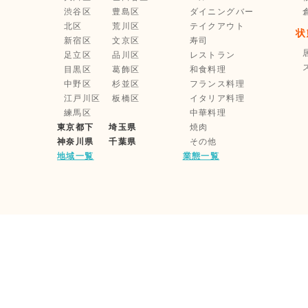
渋谷区
豊島区
ダイニングバー
北区
荒川区
テイクアウト
状
新宿区
文京区
寿司
足立区
品川区
レストラン
目黒区
葛飾区
和食料理
中野区
杉並区
フランス料理
江戸川区
板橋区
イタリア料理
練馬区
中華料理
東京都下
埼玉県
焼肉
神奈川県
千葉県
その他
地域一覧
業態一覧
利用規約
企業情報
家主様・