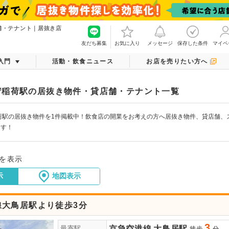
舗・テナント｜居抜き店
友だち募集
お気に入り
メッセージ
保存した条件
マイペ
入門
活動・飲食ニュース
お店を売りたい方へ
守稲荷駅の居抜き物件・貸店舗・テナント一覧
荷駅の居抜き物件を1件掲載中！飲食店の開業をお考えの方へ居抜き物件、貸店舗、
ます！
件を表示
示
地図表示
線大鳥居駅より徒歩3分
3
京急空港線
大鳥居駅
最寄駅