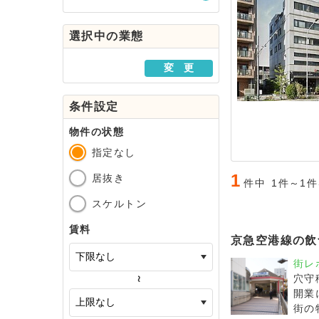
駅・路線から探す
選択中の業態
地域から探す
変 更
条件設定
物件の状態
指定なし
1
居抜き
件中
1件～1
スケルトン
賃料
京急空港線の飲
街レ
穴守
～
開業
街の