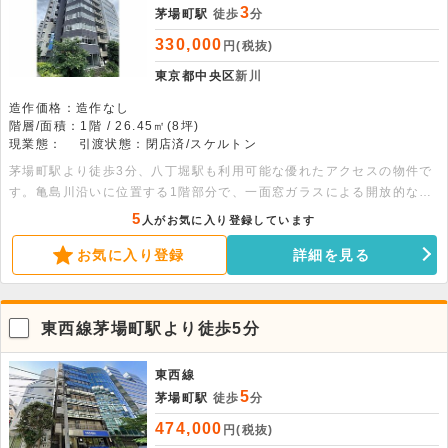
3
茅場町駅
徒歩
分
330,000
円(税抜)
東京都中央区
新川
造作価格：造作なし
階層/面積：1階 / 26.45㎡(8坪)
現業態：
引渡状態：閉店済/スケルトン
茅場町駅より徒歩3分、八丁堀駅も利用可能な優れたアクセスの物件で
す。亀島川沿いに位置する1階部分で、一面窓ガラスによる開放的な空
間が特徴。8坪（26.45平米）のスケルトン引渡しで、こだわりの店舗
5
人がお気に入り登録しています
レイアウトを実現できます。自由度の高い空間で、理想のお店を始めて
お気に入り登録
詳細を見る
みませんか。お気軽にお問い合わせください。
東西線茅場町駅より徒歩5分
東西線
5
茅場町駅
徒歩
分
474,000
円(税抜)