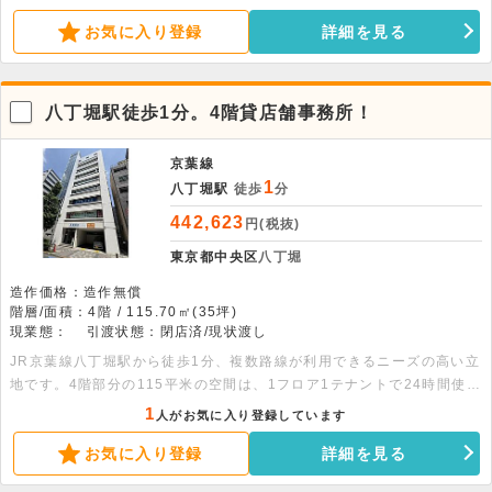
可の落ち着いた環境で、周辺利便性も充実しています。お気軽にお問い
合わせください。
お気に入り登録
詳細を見る
八丁堀駅徒歩1分。4階貸店舗事務所！
京葉線
1
八丁堀駅
徒歩
分
442,623
円(税抜)
東京都中央区
八丁堀
造作価格：造作無償
階層/面積：4階 / 115.70㎡(35坪)
現業態：
引渡状態：閉店済/現状渡し
JR京葉線八丁堀駅から徒歩1分、複数路線が利用できるニーズの高い立
地です。4階部分の115平米の空間は、1フロア1テナントで24時間使用
可能。設備も充実しており、落ち着いた環境を維持できる物件です。お
1
人がお気に入り登録しています
問い合わせをお待ちしております。
お気に入り登録
詳細を見る