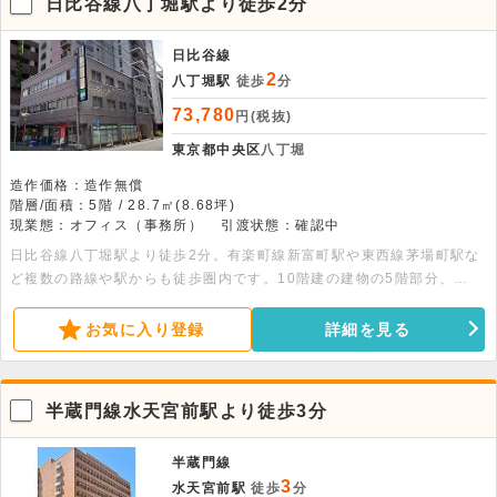
日比谷線八丁堀駅より徒歩2分
日比谷線
2
八丁堀駅
徒歩
分
73,780
円(税抜)
東京都中央区
八丁堀
造作価格：造作無償
階層/面積：5階 / 28.7㎡(8.68坪)
現業態：オフィス（事務所）
引渡状態：確認中
日比谷線八丁堀駅より徒歩2分。有楽町線新富町駅や東西線茅場町駅な
ど複数の路線や駅からも徒歩圏内です。10階建の建物の5階部分、
28.70平米の事務所物件です。エレベーター・個別空調・有人警備・夜
間オートロック・トイレ完備です。
お気に入り登録
詳細を見る
半蔵門線水天宮前駅より徒歩3分
半蔵門線
3
水天宮前駅
徒歩
分