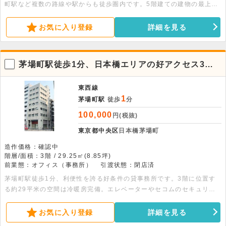
町駅など複数の路線や駅からも徒歩圏内です。5階建ての建物の最上
階、24.97平米の事務所物件です。エレベーター・個別空調・機械警
備・タイルカーペット・トイレ完備です。
お気に入り登録
詳細を見る
茅場町駅徒歩1分、日本橋エリアの好アクセス3階
貸事務所
東西線
1
茅場町駅
徒歩
分
100,000
円(税抜)
東京都中央区
日本橋茅場町
造作価格：確認中
階層/面積：3階 / 29.25㎡(8.85坪)
前業態：オフィス（事務所）
引渡状態：閉店済
茅場町駅徒歩1分、利便性を誇る好条件の貸事務所です。3階に位置す
る約29平米の空間は冷暖房完備。エレベーターやセコムのセキュリテ
ィなど設備も充実。詳細についてはお問い合わせください。
お気に入り登録
詳細を見る