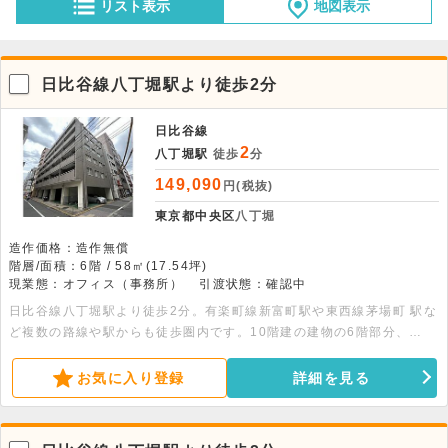
リスト表示
地図表示
日比谷線八丁堀駅より徒歩2分
日比谷線
2
八丁堀駅
徒歩
分
149,090
円(税抜)
東京都中央区
八丁堀
造作価格：造作無償
階層/面積：6階 / 58㎡(17.54坪)
現業態：オフィス（事務所）
引渡状態：確認中
日比谷線八丁堀駅より徒歩2分。有楽町線新富町駅や東西線茅場町 駅な
ど複数の路線や駅からも徒歩圏内です。10階建の建物の6階部分、
58.00平米の事務所物件です。駐車場（空要確認）・エレベーター・個
別空調・夜間オートロック・トイレ完備です。
お気に入り登録
詳細を見る