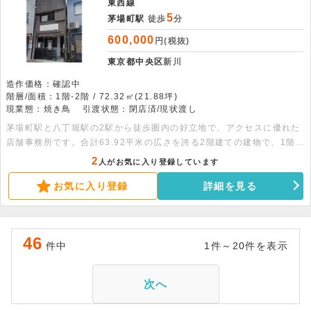
東西線
5
茅場町駅
徒歩
分
600,000
円(税抜)
東京都中央区
新川
造作価格：確認中
階層/面積：1階-2階 / 72.32㎡(21.88坪)
現業態：焼き鳥
引渡状態：閉店済/現状渡し
茅場町駅と八丁堀駅の2駅から徒歩圏内の好立地で、アクセスに優れた
店舗事務所です。合計63.92平米の広さを誇る2階建ての建物で、1階と
2階をセットで活用できるため自由度の高いレイアウトが可能です。飲
2
人がお気に入り登録しています
食、事務所など、多目的なビジネスニーズに安定して応える良好な条件
お気に入り登録
詳細を見る
が揃っています。即時引渡も可能となっておりますので、新しい拠点を
お探しの方はぜひご検討ください。※面積：1階31.96平米、2階31.96
平米
46
件中
1件～20件を表示
次へ