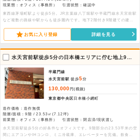
現業態：オフィス（事務所）
引渡状態：確認中
東西線茅場町駅より徒歩5分。JR京葉線八丁堀駅や半蔵門線水天宮前駅
など複数の路線や駅からも徒歩圏内です。地下2階付き9階建ての建物
の2階部分、100平米以上ある貸事務所です。エレベーター・エアコ
ン・光ファイバー・給湯室完備です。
お気に入り登録
詳細を見る
水天宮前駅徒歩5分の日本橋エリアに佇む地上9階
建オフィス
半蔵門線
5
水天宮前駅
徒歩
分
130,000
円(税抜)
東京都中央区
日本橋小網町
造作価格：造作無償
階層/面積：9階 / 23.53㎡(7.12坪)
前業態：オフィス（事務所）
引渡状態：閉店済/現状渡し
水天宮前駅徒歩5分の好条件なオフィスです。9階部分の23.53平米の空
間にエアコンやIHコンロ、ミニ冷蔵庫、エレベーターを完備。飲食不