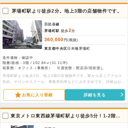
茅場町駅より徒歩2分。地上3階の店舗物件です。
日比谷線
2
茅場町駅
徒歩
分
360,000
円(税抜)
東京都中央区
日本橋茅場町
造作価格：確認中
階層/面積：3階 / 102.84㎡(31.11坪)
前業態：オフィス（事務所）
引渡状態：閉店済/現状渡し
茅場町駅より徒歩2分。地上3階の店舗物件です。駅から近くアクセス
良好。サロンやスクール、事務所利用などにおすすめです。詳細はお問
い合わせ下さい。
お気に入り登録
詳細を見る
東京メトロ東西線茅場町駅より徒歩5分！1-2階一
括貸店舗