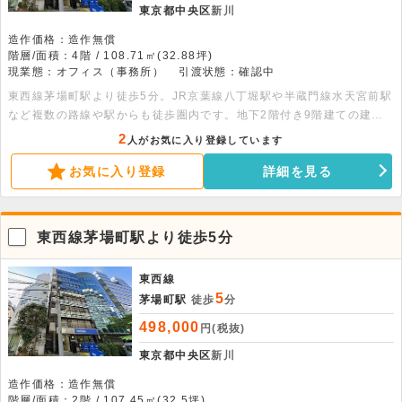
東京都中央区
新川
造作価格：造作無償
階層/面積：4階 / 108.71㎡(32.88坪)
現業態：オフィス（事務所）
引渡状態：確認中
東西線茅場町駅より徒歩5分。JR京葉線八丁堀駅や半蔵門線水天宮前駅
など複数の路線や駅からも徒歩圏内です。地下2階付き9階建ての建物
の4階部分、100平米以上ある貸事務所です。エレベーター・エアコ
2
人がお気に入り登録しています
ン・光ファイバー・給湯室完備です。
お気に入り登録
詳細を見る
東西線茅場町駅より徒歩5分
東西線
5
茅場町駅
徒歩
分
498,000
円(税抜)
東京都中央区
新川
造作価格：造作無償
階層/面積：2階 / 107.45㎡(32.5坪)