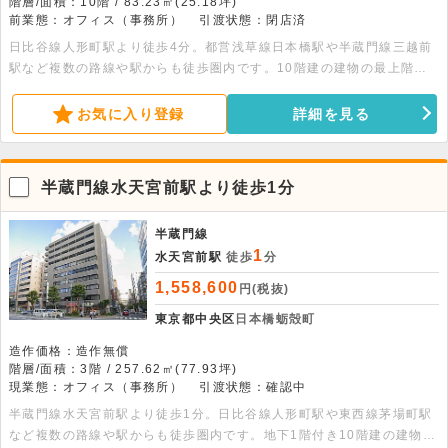
階層/面積：10階 / 83.23㎡(25.18坪)
前業態：オフィス（事務所）
引渡状態：閉店済
日比谷線人形町駅より徒歩4分。都営浅草線日本橋駅や半蔵門線三越前
駅など複数の路線や駅からも徒歩圏内です。10階建の建物の最上階、
83.23平米の貸事務所です。男女別トイレ・空調設備・エレベーター完
備です。
お気に入り登録
詳細を見る
半蔵門線水天宮前駅より徒歩1分
半蔵門線
1
水天宮前駅
徒歩
分
1,558,600
円(税抜)
東京都中央区
日本橋蛎殻町
造作価格：造作無償
階層/面積：3階 / 257.62㎡(77.93坪)
現業態：オフィス（事務所）
引渡状態：確認中
半蔵門線水天宮前駅より徒歩1分。日比谷線人形町駅や東西線茅場町駅
など複数の路線や駅からも徒歩圏内です。地下1階付き10階建の建物の