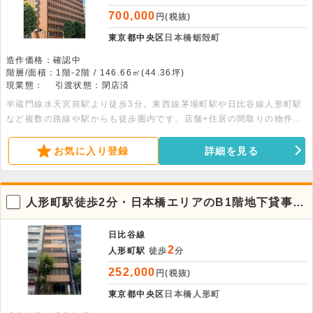
700,000
円(税抜)
東京都中央区
日本橋蛎殻町
造作価格：確認中
階層/面積：1階-2階 / 146.66㎡(44.36坪)
現業態：
引渡状態：閉店済
半蔵門線水天宮前駅より徒歩3分。東西線茅場町駅や日比谷線人形町駅
など複数の路線や駅からも徒歩圏内です。店舗+住居の間取りの物件で
す。事業所との距離を重視する方におすすめです。業種等ご相談くださ
い。 面積：1階事務所47.85平米+2階住居98.81平米
お気に入り登録
詳細を見る
人形町駅徒歩2分・日本橋エリアのB1階地下貸事務
所スペース
日比谷線
2
人形町駅
徒歩
分
252,000
円(税抜)
東京都中央区
日本橋人形町