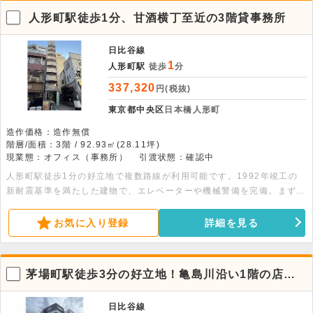
人形町駅徒歩1分、甘酒横丁至近の3階貸事務所
日比谷線
1
人形町駅
徒歩
分
337,320
円(税抜)
東京都中央区
日本橋人形町
造作価格：造作無償
階層/面積：3階 / 92.93㎡(28.11坪)
現業態：オフィス（事務所）
引渡状態：確認中
人形町駅徒歩1分の好立地で複数路線が利用可能です。1992年竣工の
新耐震基準を満たした建物で、エレベーターや機械警備を完備。まずは
お問い合わせください。※内装写真は他フロア参考
お気に入り登録
詳細を見る
茅場町駅徒歩3分の好立地！亀島川沿い1階の店舗
向け物件
日比谷線