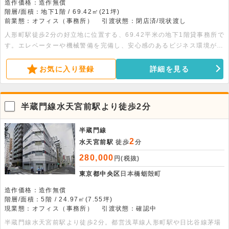
造作価格：造作無償
階層/面積：地下1階 / 69.42㎡(21坪)
前業態：オフィス（事務所）
引渡状態：閉店済/現状渡し
人形町駅徒歩2分の好立地に位置する、69.42平米の地下1階貸事務所で
す。エレベーターや機械警備を完備し、安心感のあるビジネス環境が整
っています。お気軽にお問合せください。
お気に入り登録
詳細を見る
半蔵門線水天宮前駅より徒歩2分
半蔵門線
2
水天宮前駅
徒歩
分
280,000
円(税抜)
東京都中央区
日本橋蛎殻町
造作価格：造作無償
階層/面積：5階 / 24.97㎡(7.55坪)
現業態：オフィス（事務所）
引渡状態：確認中
半蔵門線水天宮前駅より徒歩2分。都営浅草線人形町駅や日比谷線茅場