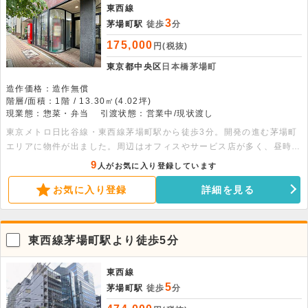
東西線
3
茅場町駅
徒歩
分
175,000
円(税抜)
東京都中央区
日本橋茅場町
造作価格：造作無償
階層/面積：1階 / 13.30㎡(4.02坪)
現業態：惣菜・弁当
引渡状態：営業中/現状渡し
東京メトロ日比谷線・東西線茅場町駅から徒歩3分。開発の進む茅場町
エリアに物件が出ました。周辺はオフィスやサービス店が多く、昼時の
需要は高いです。約4坪と小箱ですが、トイレ・エアコン・ミニキッチ
9
人がお気に入り登録しています
ン等が残置した状態となる為、事務所や小規模なサービス店を検討して
お気に入り登録
詳細を見る
いる方にオススメです。また取得費用が安価なため、コストを抑えた出
店が可能となります。幅広い時間帯で内見が可能となりますので、ご興
味ありましたらお気軽にお問い合わせ下さい。
東西線茅場町駅より徒歩5分
東西線
5
茅場町駅
徒歩
分