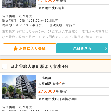
474,000
円(税抜)
東京都中央区
新川
造作価格：造作無償
階層/面積：7階 / 108.71㎡(32.88坪)
現業態：オフィス（事務所）
引渡状態：確認中
東西線茅場町駅より徒歩5分。JR京葉線八丁堀駅や半蔵門線水天宮前駅
など複数の路線や駅からも徒歩圏内です。地下2階付き9階建ての建物
の7階部分、108.71平米の貸事務所です。エレベーター・エアコン・給
湯室完備です。
お気に入り登録
詳細を見る
日比谷線人形町駅より徒歩4分
日比谷線
4
人形町駅
徒歩
分
275,000
円(税抜)
東京都中央区
日本橋小網町
造作価格：造作無償