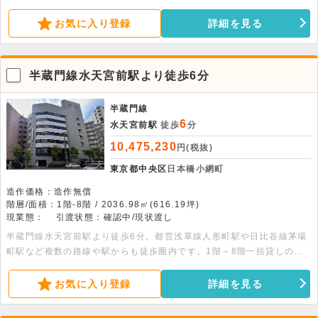
3階部分、257.62平米の事務所物件です。エレベーター・OAフロア・
個別空調・男女別トイレ・機械警備完備です。
お気に入り登録
詳細を見る
半蔵門線水天宮前駅より徒歩6分
半蔵門線
6
水天宮前駅
徒歩
分
10,475,230
円(税抜)
東京都中央区
日本橋小網町
造作価格：造作無償
階層/面積：1階-8階 / 2036.98㎡(616.19坪)
現業態：
引渡状態：確認中/現状渡し
半蔵門線水天宮前駅より徒歩6分。都営浅草線人形町駅や日比谷線茅場
町駅など複数の路線や駅からも徒歩圏内です。1階～8階一括貸しの事
務所仕様の物件です。機械式の駐車場もあります。面積：1階249.34平
米・2階269.20平米・3～7階各270.34平米・8階166.74平米
お気に入り登録
詳細を見る