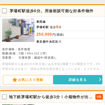
茅場町駅徒歩6分。用途相談可能な好条件物件
東西線
6
茅場町駅
徒歩
分
250,000
円(税抜)
東京都中央区
新川
造作価格：造作無償
階層/面積：2階 / 40㎡(12.1坪)
現業態：
引渡状態：確認中/現状渡し
茅場町駅から徒歩6分の好立地にある木造2階建ての2階部分です。40
平米の広さがあり、現在は現況住居仕様となっています。エステやネイ
ル、事務所としての利用が可能で、幅広い用途やその他の業種について
も相談ができます。お気軽にお問い合わせください。
お気に入り登録
詳細を見る
地下鉄茅場町駅から徒歩3分！小箱物件が出ま
VR
した。