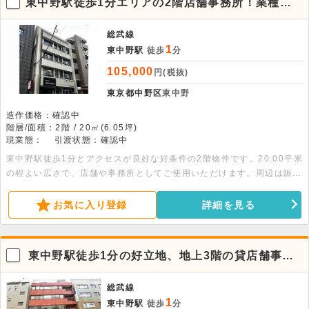
東中野駅徒歩1分エリアの2階店舗事務所！業種お
気軽にご相談
総武線
1
東中野駅
徒歩
分
105,000
円(税抜)
東京都中野区
東中野
造作価格：確認中
階層/面積：2階 / 20㎡(6.05坪)
現業態：
引渡状態：確認中
東中野駅徒歩1分とアクセスが良好な好条件の2階物件です。20.00平米
の程よい広さで、店舗や事務所としてご使用いただけます。周辺は賑わ
いのあるエリアで、業種もお気軽にご相談いただけます。
お気に入り登録
詳細を見る
東中野駅徒歩1分の好立地、地上3階の貸店舗事務
所
総武線
1
東中野駅
徒歩
分