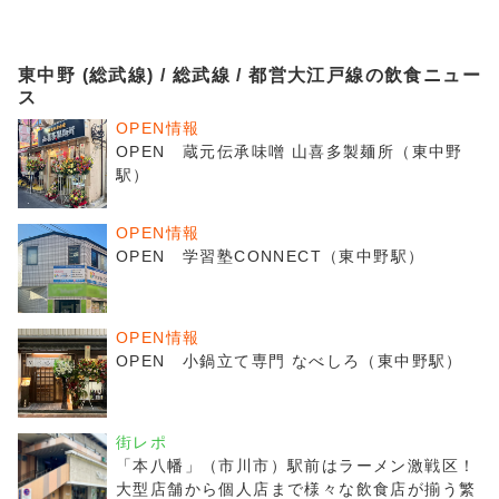
東中野 (総武線) / 総武線 / 都営大江戸線の飲食ニュー
ス
OPEN情報
OPEN 蔵元伝承味噌 山喜多製麺所（東中野
駅）
OPEN情報
OPEN 学習塾CONNECT（東中野駅）
OPEN情報
OPEN 小鍋立て専門 なべしろ（東中野駅）
街レポ
「本八幡」（市川市）駅前はラーメン激戦区！
大型店舗から個人店まで様々な飲食店が揃う繁