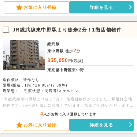
まずはお気軽にお問い合わせください 。
お気に入り登録
詳細を見る
JR総武線東中野駅より徒歩2分！1階店舗物件
総武線
2
東中野駅
徒歩
分
355,050
円(税抜)
東京都中野区
東中野
造作価格：造作なし
階層/面積：1階 / 26.08㎡(7.89坪)
現業態：
引渡状態：閉店済/スケルトン
JR総武線東中野駅より徒歩2分！1階店舗物件がでました。駅近好立地
物件です。山手通り沿いに位置しています。飲食ご相談いただけます。
まずはお問い合わせください。
4
人がお気に入り登録しています
お気に入り登録
詳細を見る