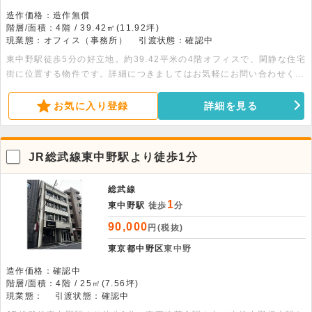
造作価格：造作無償
階層/面積：4階 / 39.42㎡(11.92坪)
現業態：オフィス（事務所）
引渡状態：確認中
東中野駅徒歩5分の好立地。約39.42平米の4階オフィスで、閑静な住宅
街に位置する物件です。詳細につきましてはお気軽にお問い合わせくだ
さい。
お気に入り登録
詳細を見る
JR総武線東中野駅より徒歩1分
総武線
1
東中野駅
徒歩
分
90,000
円(税抜)
東京都中野区
東中野
造作価格：確認中
階層/面積：4階 / 25㎡(7.56坪)
現業態：
引渡状態：確認中