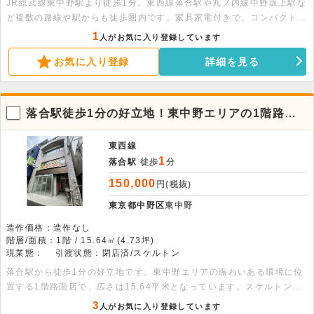
JR総武線東中野駅より徒歩1分。東西線落合駅や丸ノ内線中野坂上駅な
ど複数の路線や駅からも徒歩圏内です。家具家電付きで、コンパクトな
オフィスにおすすめです。即入居可能です。
1
人がお気に入り登録しています
お気に入り登録
詳細を見る
落合駅徒歩1分の好立地！東中野エリアの1階路面
店舗物件
東西線
1
落合駅
徒歩
分
150,000
円(税抜)
東京都中野区
東中野
造作価格：造作なし
階層/面積：1階 / 15.64㎡(4.73坪)
現業態：
引渡状態：閉店済/スケルトン
落合駅から徒歩1分の好立地です。東中野エリアの賑わいある環境に位
置する1階路面店で、広さは15.64平米となっています。スケルトンで
のお引渡しのため、理想のレイアウトで幅広い業態の出店が可能です。
3
人がお気に入り登録しています