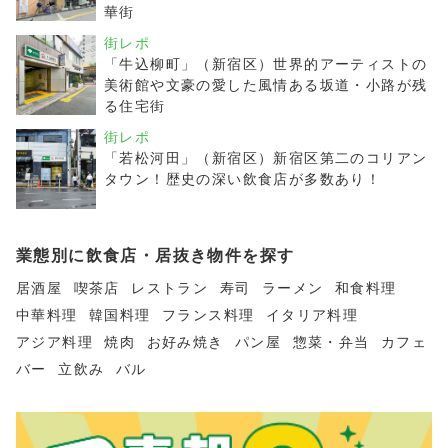
華街
街レポ
「牛込柳町」（新宿区）世界的アーティストの
美術館や文豪の愛した風情ある坂道・小路が残
る住宅街
街レポ
「若松河田」（新宿区）新宿区第二のコリアン
タウン！歴史の深い飲食店が多数あり！
業態別に飲食店・居抜き物件を探す
居酒屋
喫茶店
レストラン
寿司
ラーメン
和食料理
中華料理
韓国料理
フランス料理
イタリア料理
アジア料理
焼肉
お好み焼き
パン屋
惣菜・弁当
カフェ
バー
立飲み
バル