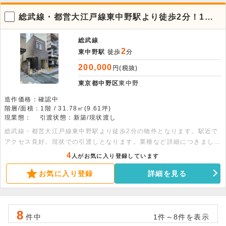
総武線・都営大江戸線東中野駅より徒歩2分！1階
店舗物件。
総武線
2
東中野駅
徒歩
分
200,000
円(税抜)
東京都中野区
東中野
造作価格：確認中
階層/面積：1階 / 31.78㎡(9.61坪)
現業態：
引渡状態：新築/現状渡し
総武線・都営大江戸線東中野駅より徒歩2分の物件となります。駅近で
アクセス良好。現状での引渡しとなります。業種など詳細につきまして
はお問い合わせください。
4
人がお気に入り登録しています
お気に入り登録
詳細を見る
8
件中
1件～8件を表示