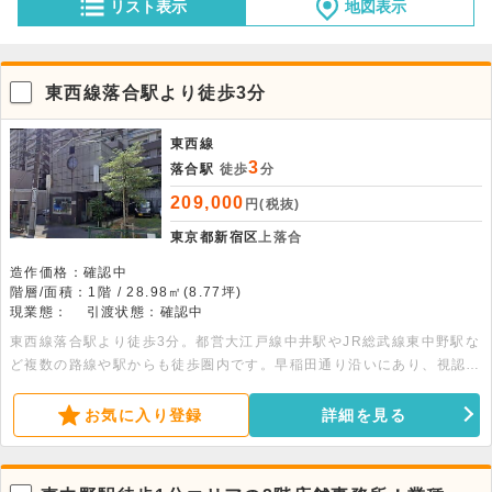
リスト表示
地図表示
東西線落合駅より徒歩3分
東西線
3
落合駅
徒歩
分
209,000
円(税抜)
東京都新宿区
上落合
造作価格：確認中
階層/面積：1階 / 28.98㎡(8.77坪)
現業態：
引渡状態：確認中
東西線落合駅より徒歩3分。都営大江戸線中井駅やJR総武線東中野駅な
ど複数の路線や駅からも徒歩圏内です。早稲田通り沿いにあり、視認性
良好です。2階建ての建物の1階部分、28.98平米の店舗事務所です。
お気に入り登録
詳細を見る