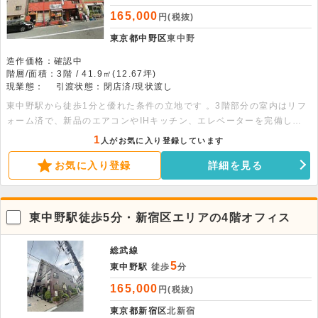
165,000
円(税抜)
東京都中野区
東中野
造作価格：確認中
階層/面積：3階 / 41.9㎡(12.67坪)
現業態：
引渡状態：閉店済/現状渡し
東中野駅から徒歩1分と優れた条件の立地です 。3階部分の室内はリフ
ォーム済で、新品のエアコンやIHキッチン、エレベーターを完備して
います 。詳細につきましてはお問い合わせください。
1
人がお気に入り登録しています
お気に入り登録
詳細を見る
東中野駅徒歩5分・新宿区エリアの4階オフィス
総武線
5
東中野駅
徒歩
分
165,000
円(税抜)
東京都新宿区
北新宿