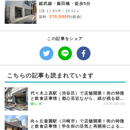
総武線・飯田橋・徒歩5分
1階 11.95坪 / 39.51㎡
270,000
賃料:
円(税抜)
この記事をシェア
こちらの記事も読まれています
代々木上原駅（渋谷区）で店舗開業！街の特徴
と飲食店事情｜都心至近ながら、緑が残る邸宅
エリア
街レポ
2026.08.05
向ヶ丘遊園駅（川崎市）で店舗開業！街の特徴
と飲食店事情｜学生街の活気と再開発による発