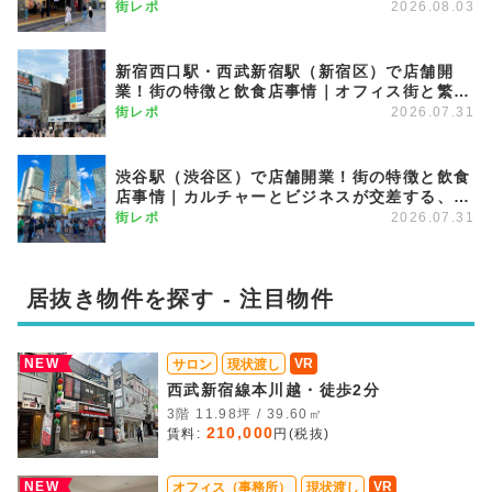
展が期待できる注目のエリア
街レポ
2026.08.03
新宿西口駅・西武新宿駅（新宿区）で店舗開
業！街の特徴と飲食店事情｜オフィス街と繁華
街を繋ぐグラデーション商圏
街レポ
2026.07.31
渋谷駅（渋谷区）で店舗開業！街の特徴と飲食
店事情｜カルチャーとビジネスが交差する、進
化を続けるメガターミナル
街レポ
2026.07.31
居抜き物件を探す - 注目物件
NEW
VR
サロン
現状渡し
西武新宿線本川越・徒歩2分
3階 11.98坪 / 39.60㎡
210,000
賃料:
円(税抜)
NEW
VR
オフィス（事務所）
現状渡し