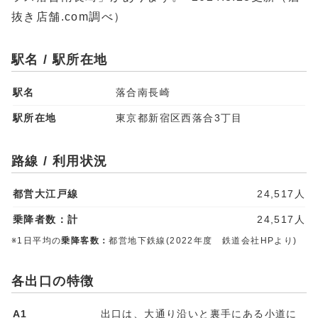
抜き店舗.com調べ）
駅名 / 駅所在地
駅名
落合南長崎
駅所在地
東京都新宿区西落合3丁目
路線 / 利用状況
都営大江戸線
24,517人
乗降者数：計
24,517人
※1日平均の
乗降客数：
都営地下鉄線(2022年度 鉄道会社HPより)
各出口の特徴
A1
出口は、大通り沿いと裏手にある小道に