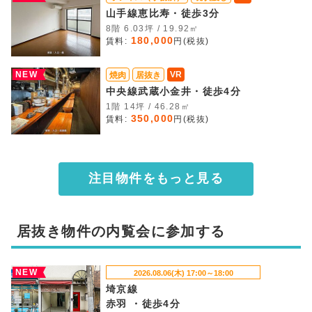
山手線恵比寿・徒歩3分
8階 6.03坪 / 19.92㎡
180,000
賃料:
円(税抜)
NEW
VR
焼肉
居抜き
中央線武蔵小金井・徒歩4分
1階 14坪 / 46.28㎡
350,000
賃料:
円(税抜)
注目物件をもっと見る
居抜き物件の内覧会に参加する
NEW
2026.08.06(木) 17:00～18:00
埼京線
赤羽 ・徒歩4分