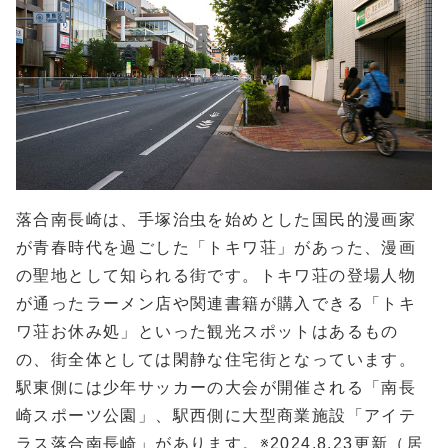
落合南長崎は、手塚治虫を始めとした国民的漫画家
が青春時代を過ごした「トキワ荘」があった、漫画
の聖地として知られる街です。トキワ荘の登場人物
が通ったラーメン店や関連書籍が購入できる「トキ
ワ荘お休み処」といった観光スポットはあるもの
の、街全体としては閑静な住宅街となっています。
駅東側には少年サッカーの大会が開催される「南長
崎スポーツ公園」、駅西側に大型商業施設「アイテ
ラス落合南長崎」があります。※2024.8.23更新（居