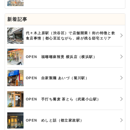
新着記事
代々木上原駅（渋谷区）で店舗開業！街の特徴と飲
食店事情｜都心至近ながら、緑が残る邸宅エリア
OPEN 福嘟嘟麻辣烫 横浜店（横浜駅）
OPEN 自家製麺 あいづ（菊川駅）
OPEN 手打ち蕎麦 茶とら（武蔵小山駅）
OPEN めしと話（都立家政駅）