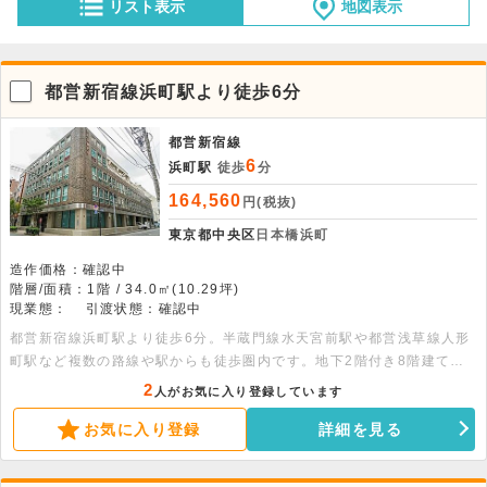
リスト表示
地図表示
都営新宿線浜町駅より徒歩6分
都営新宿線
6
浜町駅
徒歩
分
164,560
円(税抜)
東京都中央区
日本橋浜町
造作価格：確認中
階層/面積：1階 / 34.0㎡(10.29坪)
現業態：
引渡状態：確認中
都営新宿線浜町駅より徒歩6分。半蔵門線水天宮前駅や都営浅草線人形
町駅など複数の路線や駅からも徒歩圏内です。地下2階付き8階建ての
建物の1階部分、10.29坪の事務所店舗です。エレベーター・電気温水
2
人がお気に入り登録しています
器・個別空調・共用部男女別トイレ完備です。
お気に入り登録
詳細を見る