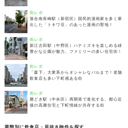
街レポ
落合南長崎駅（新宿区）国民的漫画家を多く輩
出した「トキワ荘」のあった漫画の聖地！
街レポ
新江古田駅（中野区）ハナミズキを楽しめる緑
豊かな公園が魅力。ファミリーの多い住宅街！
街レポ
「森下」大衆系からオシャレなバルまで！老舗
飲食店も多い下町感ある街
街レポ
勝どき駅（中央区）再開発で進化する、都心近
接の高層住宅と下町情緒が共存する街
業態別に飲食店・居抜き物件を探す