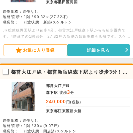
東京都墨田区
両国
造作価格：造作なし
階層/面積：1階 / 90.32㎡(27.32坪)
現業態：
引渡状態：新築/スケルトン
JR総武線両国駅より徒歩4分。都営大江戸線森下駅からも徒歩圏内で
す。4階建ての1階部分、27.32坪の新築の賃貸事務所店舗です。スケル
トンの為自由なレイアウトが可能です。詳細はお問合せ下さい。
お気に入り登録
詳細を見る
都営大江戸線・都営新宿線森下駅より徒歩3分！1
階店舗物件。
都営大江戸線
3
森下駅
徒歩
分
240,000
円(税抜)
東京都江東区
新大橋
造作価格：造作なし
階層/面積：1階 / 30㎡(9.07坪)
現業態：
引渡状態：閉店済/スケルトン