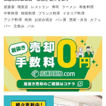
居酒屋
喫茶店
レストラン
寿司
ラーメン
和食料理
中華料理
韓国料理
フランス料理
イタリア料理
アジア料理
焼肉
お好み焼き
パン屋
惣菜・弁当
カフェ
バー
立飲み
バル