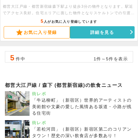
都営大江戸線・都営新宿線森下駅より徒歩3分の物件となります。駅近
でアクセス良好。住宅エリアに面した物件となりスケルトンでの引渡し
となります。詳細につきましては是非お問い合わせください。
5
人がお気に入り登録しています
お気に入り登録
詳細を見る
5
件中
1件～5件を表示
都営大江戸線 / 森下 (都営新宿線)の飲食ニュース
街レポ
「牛込柳町」（新宿区）世界的アーティストの
美術館や文豪の愛した風情ある坂道・小路が残
る住宅街
街レポ
「若松河田」（新宿区）新宿区第二のコリアン
タウン！歴史の深い飲食店が多数あり！