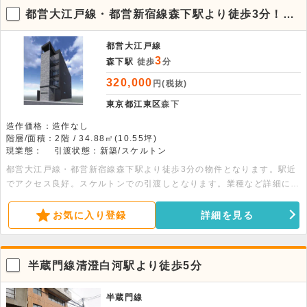
都営大江戸線・都営新宿線森下駅より徒歩3分！2
階店舗物件。
都営大江戸線
3
森下駅
徒歩
分
320,000
円(税抜)
東京都江東区
森下
造作価格：造作なし
階層/面積：2階 / 34.88㎡(10.55坪)
現業態：
引渡状態：新築/スケルトン
都営大江戸線・都営新宿線森下駅より徒歩3分の物件となります。駅近
でアクセス良好。スケルトンでの引渡しとなります。業種など詳細につ
きましてはお問い合わせください。
お気に入り登録
詳細を見る
半蔵門線清澄白河駅より徒歩5分
半蔵門線