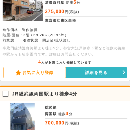
5
清澄白河駅
徒歩
分
275,000
円(税抜)
東京都江東区
高橋
造作価格：造作無償
階層/面積：2階 / 69.26㎡(20.95坪)
前業態：
引渡状態：閉店済/現状渡し
半蔵門線清澄白河駅より徒歩5分。都営大江戸線森下駅など複数の路線
や駅からも徒歩圏内です。詳細はお問合せください。
4
人がお気に入り登録しています
お気に入り登録
詳細を見る
JR総武線両国駅より徒歩4分
総武線
4
両国駅
徒歩
分
700,000
円(税抜)