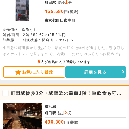
1
町田駅
徒歩
分
455,580
円(税抜)
東京都町田市
中町
造作価格：造作なし
階層/面積：2階 / 83.67㎡(25.31坪)
前業態：
引渡状態：閉店済/スケルトン
小田急線町田駅から徒歩1分。駅前の好立地物件が出ました。引き渡し
はスケルトンになりますので、内装にこだわりのある方へお勧めです。
詳細につきましては是非一度お問い合わせ下さい。
6
人がお気に入り登録しています
お気に入り登録
詳細を見る
町田駅徒歩3分・駅至近の路面1階！重飲食も可能
な店舗物件
横浜線
3
町田駅
徒歩
分
496,300
円(税抜)