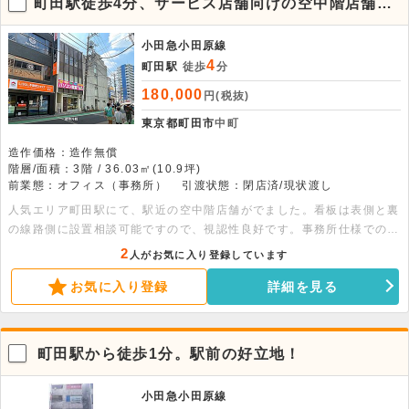
町田駅徒歩4分、サービス店舗向けの空中階店舗が
でました。
小田急小田原線
4
町田駅
徒歩
分
180,000
円(税抜)
東京都町田市
中町
造作価格：造作無償
階層/面積：3階 / 36.03㎡(10.9坪)
前業態：オフィス（事務所）
引渡状態：閉店済/現状渡し
人気エリア町田駅にて、駅近の空中階店舗がでました。看板は表側と裏
の線路側に設置相談可能ですので、視認性良好です。事務所仕様での引
き渡しとなります。サービス店舗で独立を検討されている方へもおすす
2
人がお気に入り登録しています
めの物件です。内見も可能ですので、お早めにお問合せください。
お気に入り登録
詳細を見る
町田駅から徒歩1分。駅前の好立地！
小田急小田原線