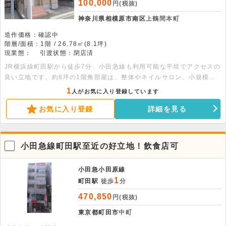
100,000
円(税抜)
神奈川県相模原市南区
上鶴間本町
造作価格：確認中
階層/面積：1階 / 26.78㎡(8.1坪)
現業態：
引渡状態：閉店済
JR横浜線町田駅から徒歩7分、小田急線も利用可能な平坦でアクセスの
良い立地です。約8坪の1階角部屋は、整体やネイルサロン、小規模事
務所などに適した好条件な環境。諸条件の相談も可能ですので、まずは
1
人がお気に入り登録しています
お気軽にお問い合わせください。
お気に入り登録
詳細を見る
小田急線町田駅至近の好立地！飲食店可
小田急小田原線
1
町田駅
徒歩
分
470,850
円(税抜)
東京都町田市
中町