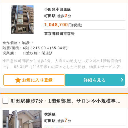
1階路面店舗・事務所物件
小田急小田原線
2
町田駅
徒歩
分
1,048,700
円(税抜)
東京都町田市
森野
造作価格：確認中
階層/面積：4階 / 216.00㎡(65.34坪)
現業態：
引渡状態：閉店済
小田急線町田駅から徒歩2分、人通りの絶えない好立地の1階路面物件
です。65.34坪（216平米）の広々とした空間は、物販やサービス店舗
など多彩な用途に適しています。視認性が高く、安定した集客が期待で
きる環境です。ぜひお問い合わせください。
お気に入り登録
詳細を見る
町田駅徒歩7分・1階角部屋、サロンや小規模事務
所に最適な貸店舗
横浜線
7
町田駅
徒歩
分