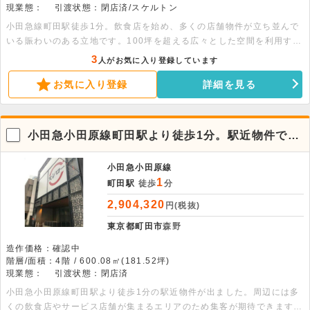
現業態：
引渡状態：閉店済/スケルトン
小田急線町田駅徒歩1分。飲食店を始め、多くの店舗物件が立ち並んで
いる賑わいのある立地です。100坪を超える広々とした空間を利用する
ことが出来ます。
3
人がお気に入り登録しています
お気に入り登録
詳細を見る
小田急小田原線町田駅より徒歩1分。駅近物件で
す。
小田急小田原線
1
町田駅
徒歩
分
2,904,320
円(税抜)
東京都町田市
森野
造作価格：確認中
階層/面積：4階 / 600.08㎡(181.52坪)
現業態：
引渡状態：閉店済
小田急小田原線町田駅より徒歩1分の駅近物件が出ました。周辺には多
くの飲食店やサービス店舗が集まるエリアのため集客が期待できます。