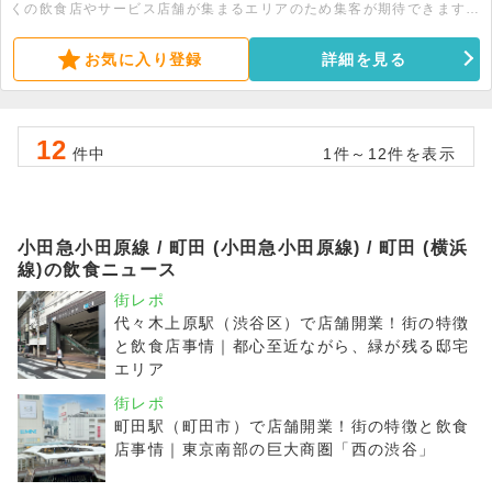
くの飲食店やサービス店舗が集まるエリアのため集客が期待できます。
まずはお気軽にお問い合わせください。 面積：2階202.79坪・3階
12.57坪
お気に入り登録
詳細を見る
12
件中
1件～12件を表示
小田急小田原線 / 町田 (小田急小田原線) / 町田 (横浜
線)の飲食ニュース
街レポ
代々木上原駅（渋谷区）で店舗開業！街の特徴
と飲食店事情｜都心至近ながら、緑が残る邸宅
エリア
街レポ
町田駅（町田市）で店舗開業！街の特徴と飲食
店事情｜東京南部の巨大商圏「西の渋谷」