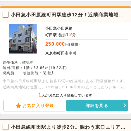
小田急小田原線町田駅徒歩12分！近隣商業地域の1
階店舗物件。
小田急小田原線
12
町田駅
徒歩
分
250,000
円(税抜)
東京都町田市
中町
造作価格：確認中
階層/面積：1階 / 63.86㎡(19.32坪)
現業態：
引渡状態：閉店済
小田急小田原線町田駅より徒歩12分の好立地にある1階店舗物件です。
近隣商業地域に位置し、19坪超、63.86平米の広々としたワンルーム仕
様。詳細につきましてはお問い合わせください。
1
人がお気に入り登録しています
お気に入り登録
詳細を見る
小田急線町田駅より徒歩2分。賑わう東口エリアの