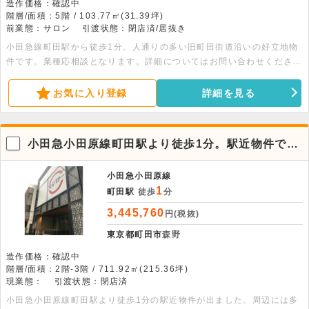
造作価格：確認中
階層/面積：5階 / 103.77㎡(31.39坪)
前業態：サロン
引渡状態：閉店済/居抜き
小田急線町田駅から徒歩1分。人通りの多い旧町田街道沿いの好立地物
件です。業種応相談となります。詳細についてはお問い合わせくださ
い。
お気に入り登録
詳細を見る
小田急小田原線町田駅より徒歩1分。駅近物件で
す。
小田急小田原線
1
町田駅
徒歩
分
3,445,760
円(税抜)
東京都町田市
森野
造作価格：確認中
階層/面積：2階-3階 / 711.92㎡(215.36坪)
現業態：
引渡状態：閉店済
小田急小田原線町田駅より徒歩1分の駅近物件が出ました。周辺には多