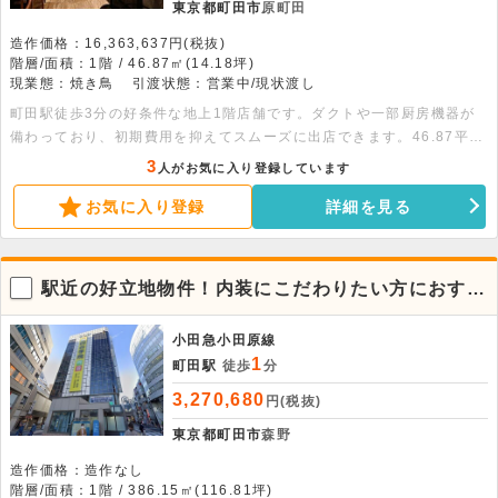
東京都町田市
原町田
造作価格：16,363,637円(税抜)
階層/面積：1階 / 46.87㎡(14.18坪)
現業態：焼き鳥
引渡状態：営業中/現状渡し
町田駅徒歩3分の好条件な地上1階店舗です。ダクトや一部厨房機器が
備わっており、初期費用を抑えてスムーズに出店できます。46.87平米
の広さがあり、重飲食を含む幅広い業態に対応可能です。お気軽にお問
3
人がお気に入り登録しています
い合わせください。
お気に入り登録
詳細を見る
駅近の好立地物件！内装にこだわりたい方におすす
めです。
小田急小田原線
1
町田駅
徒歩
分
3,270,680
円(税抜)
東京都町田市
森野
造作価格：造作なし
階層/面積：1階 / 386.15㎡(116.81坪)