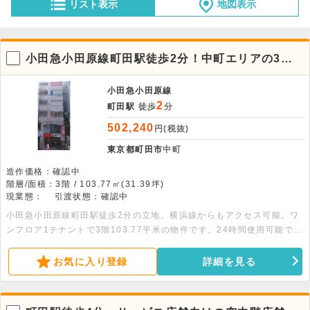
リスト表示
地図表示
小田急小田原線町田駅徒歩2分！中町エリアの3階
店舗物件。
小田急小田原線
2
町田駅
徒歩
分
502,240
円(税抜)
東京都町田市
中町
造作価格：確認中
階層/面積：3階 / 103.77㎡(31.39坪)
現業態：
引渡状態：確認中
小田急小田原線町田駅徒歩2分の立地。横浜線からもアクセス可能。ワ
ンフロア1テナントで3階103.77平米の物件です。24時間使用可能で
す。詳細につきましてはお問い合わせください。
お気に入り登録
詳細を見る