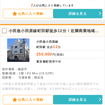
まずはお気軽にお問い合わせください。
2
人がお気に入り登録しています
お気に入り登録
詳細を見る
小田急小田原線町田駅徒歩12分！近隣商業地域の1
階店舗物件。
小田急小田原線
12
町田駅
徒歩
分
250,000
円(税抜)
東京都町田市
中町
造作価格：確認中
階層/面積：1階 / 63.86㎡(19.32坪)
現業態：
引渡状態：閉店済
小田急小田原線町田駅より徒歩12分の好立地にある1階店舗物件です。
近隣商業地域に位置し、19坪超、63.86平米の広々としたワンルーム仕
様。詳細につきましてはお問い合わせください。
お気に入り登録
詳細を見る