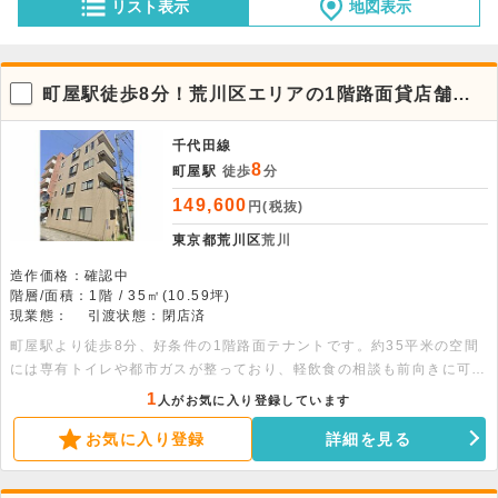
リスト表示
地図表示
町屋駅徒歩8分！荒川区エリアの1階路面貸店舗・
事務所
千代田線
8
町屋駅
徒歩
分
149,600
円(税抜)
東京都荒川区
荒川
造作価格：確認中
階層/面積：1階 / 35㎡(10.59坪)
現業態：
引渡状態：閉店済
町屋駅より徒歩8分、好条件の1階路面テナントです。約35平米の空間
には専有トイレや都市ガスが整っており、軽飲食の相談も前向きに可能
です。設備充実の選りすぐりの一室で、まずはお気軽にお問い合わせく
1
人がお気に入り登録しています
ださい。
お気に入り登録
詳細を見る