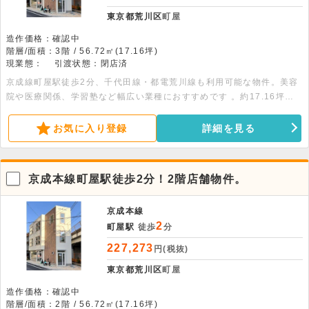
東京都荒川区
町屋
造作価格：確認中
階層/面積：3階 / 56.72㎡(17.16坪)
現業態：
引渡状態：閉店済
京成線町屋駅徒歩2分、千代田線・都電荒川線も利用可能な物件。美容
院や医療関係、学習塾など幅広い業種におすすめです 。約17.16坪
（56.72平米）の広さがあり、初期費用は相談可能。詳細につきまして
はお問い合わせください。
お気に入り登録
詳細を見る
京成本線町屋駅徒歩2分！2階店舗物件。
京成本線
2
町屋駅
徒歩
分
227,273
円(税抜)
東京都荒川区
町屋
造作価格：確認中
階層/面積：2階 / 56.72㎡(17.16坪)