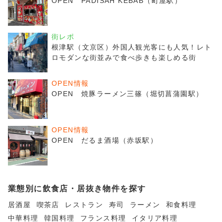
OPEN PADISAH KEBAB（町屋駅）
街レポ
根津駅（文京区）外国人観光客にも人気！レト
ロモダンな街並みで食べ歩きも楽しめる街
OPEN情報
OPEN 焼豚ラーメン三篠（堀切菖蒲園駅）
OPEN情報
OPEN だるま酒場（赤坂駅）
業態別に飲食店・居抜き物件を探す
居酒屋
喫茶店
レストラン
寿司
ラーメン
和食料理
中華料理
韓国料理
フランス料理
イタリア料理