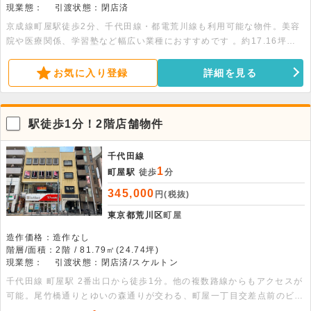
現業態：
引渡状態：閉店済
京成線町屋駅徒歩2分、千代田線・都電荒川線も利用可能な物件。美容
院や医療関係、学習塾など幅広い業種におすすめです 。約17.16坪
（56.72平米）の広さがあり、初期費用は相談可能。詳細につきまして
はお問い合わせください。
お気に入り登録
詳細を見る
駅徒歩1分！2階店舗物件
千代田線
1
町屋駅
徒歩
分
345,000
円(税抜)
東京都荒川区
町屋
造作価格：造作なし
階層/面積：2階 / 81.79㎡(24.74坪)
現業態：
引渡状態：閉店済/スケルトン
千代田線 町屋駅 2番出口から徒歩1分。他の複数路線からもアクセスが
可能。尾竹橋通りとゆいの森通りが交わる、町屋一丁目交差点前のビル
2階店舗区画です。周辺にはカラオケ店、飲食チェーン店などが立ち並