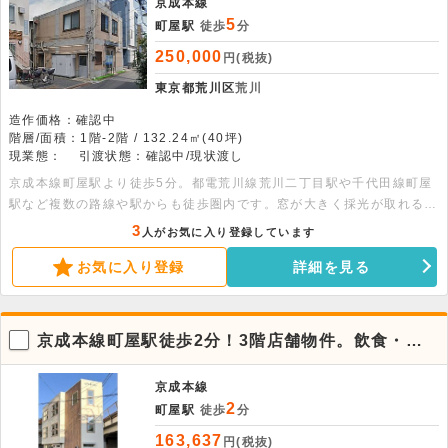
京成本線
5
町屋駅
徒歩
分
250,000
円(税抜)
東京都荒川区
荒川
造作価格：確認中
階層/面積：1階-2階 / 132.24㎡(40坪)
現業態：
引渡状態：確認中/現状渡し
京成本線町屋駅より徒歩5分。都電荒川線荒川二丁目駅や千代田線町屋
駅など複数の路線や駅からも徒歩圏内です。窓が大きく採光が取れる物
件です。道路に面したシャッター付き出入口があります。
3
人がお気に入り登録しています
お気に入り登録
詳細を見る
京成本線町屋駅徒歩2分！3階店舗物件。飲食・携
帯ショップ不可。
京成本線
2
町屋駅
徒歩
分
163,637
円(税抜)