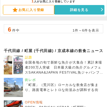
1
人がお気に入り登録しています
ぶ活気のあるエリアです。同ビルには携帯ショップ、ボクシングジムが
お気に入り登録
詳細を見る
入居しています。詳細はお気軽にお問い合わせください。
6
件中
1件～6件を表示
千代田線 / 町屋 (千代田線) / 京成本線の飲食ニュース
話題
全国各地の旬で新鮮な魚介が大集合！累計来場
者200万人突破 日本最大級の魚介グルメフェ
スSAKANA&JAPAN FESTIVAL魚ジャパンフェ
ス2025 in 代々木公園
街レポ
「町屋」（荒川区）ローカルな飲食店が集ま
り、路面電車とレトロな街並みが調和する街
OPEN情報