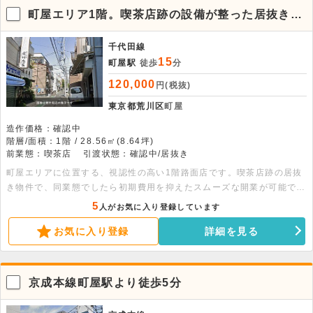
町屋エリア1階。喫茶店跡の設備が整った居抜き店
舗
千代田線
15
町屋駅
徒歩
分
120,000
円(税抜)
東京都荒川区
町屋
造作価格：確認中
階層/面積：1階 / 28.56㎡(8.64坪)
前業態：喫茶店
引渡状態：確認中/居抜き
町屋エリアに位置する、視認性の高い1階路面店です。喫茶店跡の居抜
き物件で、同業態でしたら初期費用を抑えたスムーズな開業が可能で
す。営業時間は22時までと、落ち着いた環境で運営いただけます。詳
5
人がお気に入り登録しています
細はお気軽にご相談ください。
お気に入り登録
詳細を見る
京成本線町屋駅より徒歩5分