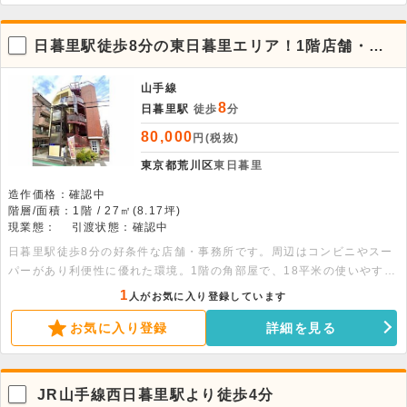
日暮里駅徒歩8分の東日暮里エリア！1階店舗・事
務所物件
山手線
8
日暮里駅
徒歩
分
80,000
円(税抜)
東京都荒川区
東日暮里
造作価格：確認中
階層/面積：1階 / 27㎡(8.17坪)
現業態：
引渡状態：確認中
日暮里駅徒歩8分の好条件な店舗・事務所です。周辺はコンビニやスー
パーがあり利便性に優れた環境。1階の角部屋で、18平米の使いやすい
空間は南向きで日当たり良好です。詳細はお気軽にお問い合わせくださ
1
人がお気に入り登録しています
い。
お気に入り登録
詳細を見る
JR山手線西日暮里駅より徒歩4分