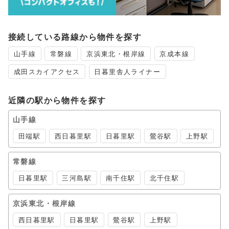
接続している路線から物件を探す
山手線
常磐線
京浜東北・根岸線
京成本線
成田スカイアクセス
日暮里舎人ライナー
近隣の駅から物件を探す
山手線
田端駅
西日暮里駅
日暮里駅
鶯谷駅
上野駅
常磐線
日暮里駅
三河島駅
南千住駅
北千住駅
京浜東北・根岸線
西日暮里駅
日暮里駅
鶯谷駅
上野駅