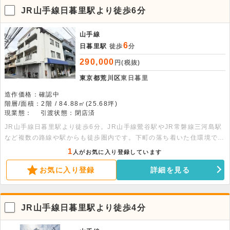
JR山手線日暮里駅より徒歩6分
山手線
6
日暮里駅
徒歩
分
290,000
円(税抜)
東京都荒川区
東日暮里
造作価格：確認中
階層/面積：2階 / 84.88㎡(25.68坪)
現業態：
引渡状態：閉店済
JR山手線日暮里駅より徒歩6分。JR山手線鶯谷駅やJR常磐線三河島駅
など複数の路線や駅からも徒歩圏内です。下町の落ち着いた住環境で、
生活利便性が高いエリアです。2階部分、84.88平米の賃貸事務所店舗
1
人がお気に入り登録しています
です。自然光が入りやすい明るい室内、バルコニー付きで換気しやすい
お気に入り登録
詳細を見る
です。
JR山手線日暮里駅より徒歩4分