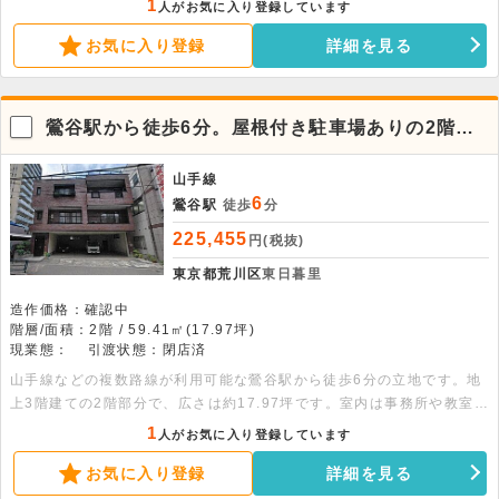
1
人がお気に入り登録しています
お気に入り登録
詳細を見る
鶯谷駅から徒歩6分。屋根付き駐車場ありの2階物
件
山手線
6
鶯谷駅
徒歩
分
225,455
円(税抜)
東京都荒川区
東日暮里
造作価格：確認中
階層/面積：2階 / 59.41㎡(17.97坪)
現業態：
引渡状態：閉店済
山手線などの複数路線が利用可能な鶯谷駅から徒歩6分の立地です。地
上3階建ての2階部分で、広さは約17.97坪です。室内は事務所や教室に
適した間取りとなっています。敷地内には屋根付きの駐車場が備わって
1
人がお気に入り登録しています
います。諸条件のご相談などは、お気軽にお問い合わせください。
お気に入り登録
詳細を見る