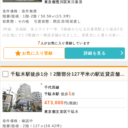
東京都荒川区
東日暮里
造作価格：造作無償
階層/面積：1階-2階 / 50.58㎡(15.3坪)
前業態：その他
引渡状態：閉店済/現状渡し
JR線、京成線、舎人ライナー等、5路線からなる日暮里駅より徒歩2分
の立地にて1-2階建の一棟貸店舗が出ました。昼夜共に人通りの多いエ
リアとなり幅広い客層の集客が見込める立地となります。是非お問合せ
7
人がお気に入り登録しています
ください。 面積：各階25.29平米
お気に入り登録
詳細を見る
千駄木駅徒歩1分！2階部分127平米の駅近貸店舗・
事務所
千代田線
1
千駄木駅
徒歩
分
473,000
円(税抜)
東京都文京区
千駄木
造作価格：確認中
階層/面積：2階 / 127㎡(38.42坪)