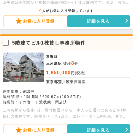
山手線日暮里駅など複数の路線や駅からも徒歩圏内です。住居・社宅、
ネイルサロンやパーソナルピラティススタジオにも物件です。2026年
4
人がお気に入り登録しています
4⽉リフォーム実施済できれいな状態です。
お気に入り登録
詳細を見る
5階建てビル1棟貸し事務所物件
常磐線
8
三河島駅
徒歩
分
1,850,000
円(税抜)
東京都荒川区
東日暮里
造作価格：確認中
階層/面積：1階-5階 / 629.97㎡(190.57坪)
前業態：その他
引渡状態：閉店済
三河島駅から徒歩8分、尾竹橋通りから一本入った通りにあるビル1棟
貸しの物件です。駐車スペース2台分、エレベーター1基完備。各フロ
アにエアコン、1〜4階の各階にはトイレがあります。ビル正面の1階シ
ャッター部分は5Mを超える間口です。事務所、作業場、スクールなど
お気に入り登録
詳細を見る