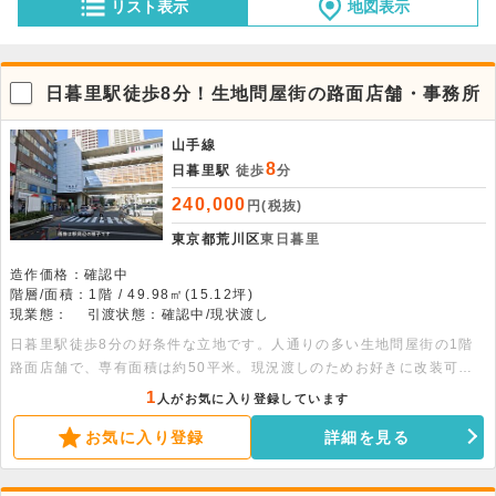
リスト表示
地図表示
日暮里駅徒歩8分！生地問屋街の路面店舗・事務所
山手線
8
日暮里駅
徒歩
分
240,000
円(税抜)
東京都荒川区
東日暮里
造作価格：確認中
階層/面積：1階 / 49.98㎡(15.12坪)
現業態：
引渡状態：確認中/現状渡し
日暮里駅徒歩8分の好条件な立地です。人通りの多い生地問屋街の1階
路面店舗で、専有面積は約50平米。現況渡しのためお好きに改装可能
です。飲食不可物件となります。ぜひ気軽にお問い合わせください。
1
人がお気に入り登録しています
お気に入り登録
詳細を見る