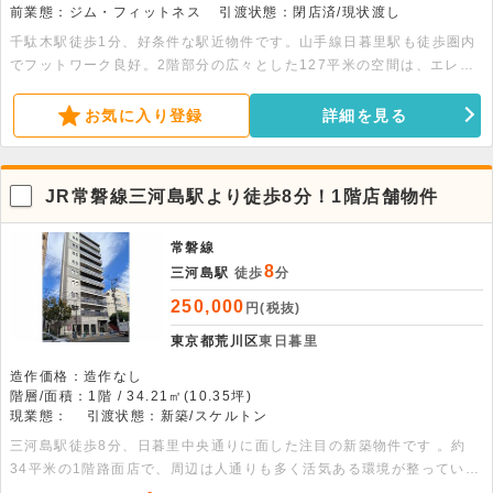
前業態：ジム・フィットネス
引渡状態：閉店済/現状渡し
千駄木駅徒歩1分、好条件な駅近物件です。山手線日暮里駅も徒歩圏内
でフットワーク良好。2階部分の広々とした127平米の空間は、エレベ
ーター完備で土日祝日も利用でき、オフィスやサービス店舗に最適で
す。
お気に入り登録
詳細を見る
JR常磐線三河島駅より徒歩8分！1階店舗物件
常磐線
8
三河島駅
徒歩
分
250,000
円(税抜)
東京都荒川区
東日暮里
造作価格：造作なし
階層/面積：1階 / 34.21㎡(10.35坪)
現業態：
引渡状態：新築/スケルトン
三河島駅徒歩8分、日暮里中央通りに面した注目の新築物件です 。約
34平米の1階路面店で、周辺は人通りも多く活気ある環境が整っていま
す。幅広い業態に対応可能です。ぜひお問い合わせください。