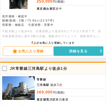
250,000
円(税抜)
東京都台東区
谷中
造作価格：確認中
階層/面積：2階 / 75.93㎡(22.97坪)
現業態：物販店
引渡状態：営業中
千駄木駅より徒歩4分、日暮里駅より徒歩6分とアクセス良好です。谷
中銀座商店街に面す2階の店舗。物販店やクリニック、軽飲食等もご相
談可能です。詳細についてはお問い合わせください。
4
人がお気に入り登録しています
お気に入り登録
詳細を見る
JR常磐線三河島駅より徒歩1分
常磐線
1
三河島駅
徒歩
分
160,000
円(税抜)
東京都荒川区
東日暮里