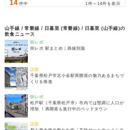
14
件中
1件～14件を表示
山手線 / 常磐線 / 日暮里 (常磐線) / 日暮里 (山手線)の
飲食ニュース
街レポ
街レポ 駅まとめ｜路線別版
話題
千葉県松戸市北小金駅再開発の魅力あるまちづ
くりを推進
街レポ
松戸駅（千葉県松戸市）市内では堅調に人口が
増加 ！再開発も進行中のベッドタウン
話題