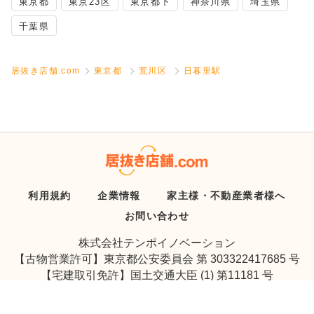
東京都
東京23区
東京都下
神奈川県
埼玉県
千葉県
居抜き店舗.com
東京都
荒川区
日暮里駅
利用規約
企業情報
家主様・不動産業者様へ
お問い合わせ
株式会社テンポイノベーション
【古物営業許可】東京都公安委員会 第 303322417685 号
【宅建取引免許】国土交通大臣 (1) 第11181 号
検索条件の変更
選択中の物件を
Copyright © Tenpo Innovation Inc. All Rights Reserved.
まとめて
お気に入り