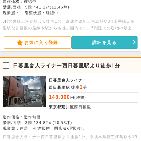
造作価格：確認中
階層/面積：5階 / 41.2㎡(12.46坪)
現業態：
引渡状態：確認中
JR常磐線三河島駅より徒歩1分。京成本線新三河島駅やJR山手線日暮
里駅など複数の路線や駅からも徒歩圏内です。5階建ての建物の最上
階、41.2平米の物件です。トイレ・台所・収納スペースがあります。
事務所利用も可能です。
お気に入り登録
詳細を見る
日暮里舎人ライナー西日暮里駅より徒歩1分
日暮里舎人ライナー
1
西日暮里駅
徒歩
分
148,000
円(税抜)
東京都荒川区
西日暮里
造作価格：造作無償
階層/面積：3階 / 34.82㎡(10.53坪)
現業態：住居
引渡状態：閉店済/現状渡し
日暮里舎人ライナー西日暮里駅より徒歩1分。京成本線新三河島駅やJR