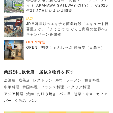
都心最大級の新たな街「高輪ゲートウェイシテ
ィ（TAKANAWA GATEWAY CITY）」が2025
年3月27日にいよいよ開業！
話題
JR日暮里駅のエキナカ商業施設「エキュート日
暮里」が、『ようこそ ひぐらし商店の世界へ』
キャンペーンを開催
OPEN情報
OPEN 割烹しゃぶしゃぶ 熱海屋（日暮里）
業態別に飲食店・居抜き物件を探す
居酒屋
喫茶店
レストラン
寿司
ラーメン
和食料理
中華料理
韓国料理
フランス料理
イタリア料理
アジア料理
焼肉
お好み焼き
パン屋
惣菜・弁当
カフェ
バー
立飲み
バル