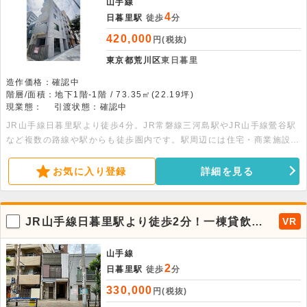
山手線
4
日暮里駅
徒歩
分
420,000
円(税抜)
東京都荒川区
東日暮里
造作価格：確認中
階層/面積：地下1階-1階 / 73.35㎡(22.19坪)
現業態：
引渡状態：確認中
JR山手線日暮里駅より徒歩4分。JR常磐線三河島駅やJR山手線鶯谷駅
など複数の路線や駅からも徒歩圏内です。駅周辺には住宅・商業施設・
オフィスが集まり、安定した人の流れを形成。地域密着型から予約制店
舗まで、幅広い業態に適した環境です。人々の暮らしに寄り添う東日暮
お気に入り登録
詳細を見る
里エリア。新規開業や移転先として、新たなビジネスの拠点づくりをサ
ポートします。
JR山手線日暮里駅より徒歩2分！一棟貸飲食
VR
可能店舗が出ました。
山手線
2
日暮里駅
徒歩
分
330,000
円(税抜)