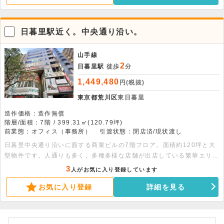
の利用にオススメです。 面積：1階187.04平米・2階139.01平米・3
階139.01平米・4階116.7平米・5階48.21平米
日暮里駅近く。中央通り沿い。
山手線
2
日暮里駅
徒歩
分
1,449,480
円(税抜)
東京都荒川区
東日暮里
造作価格：造作無償
階層/面積：7階 / 399.31㎡(120.79坪)
前業態：オフィス（事務所）
引渡状態：閉店済/現状渡し
日暮里中央通り沿いに面する商業ビルの7階フロア。面積約120坪と大
型物件です。人通りも多く、多種多様な店舗が出店している繁華エリア
です。詳細につきましてはご相談ください。
3
人がお気に入り登録しています
お気に入り登録
詳細を見る