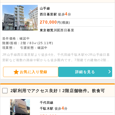
山手線
4
西日暮里駅
徒歩
分
270,000
円(税抜)
東京都荒川区
西日暮里
造作価格：確認中
階層/面積：2階 / 83㎡(25.11坪)
現業態：
引渡状態：確認中
JR山手線西日暮里駅より徒歩4分。千代田線千駄木駅やJR山手線日暮
里駅など複数の路線や駅からも徒歩圏内です。7階建ての建物の2階部
分、83.00平米の店舗事務所です。残置物として天井付エアコン2基・
自動ドア・電気給湯器・エレベーター完備です。
お気に入り登録
詳細を見る
2駅利用でアクセス良好！2階店舗物件。飲食可
千代田線
4
千駄木駅
徒歩
分