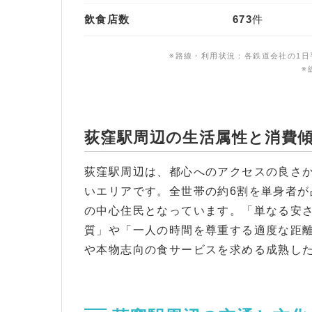
飲食店数
673
件
※路線・利用状況：各鉄道会社の1日平
※
荻窪駅周辺の生活属性と消費
荻窪駅周辺は、都心へのアクセスの良さ
いエリアです。全世帯の約6割を単身者が
の中心住民となっています。「単なる安
質」や「一人の時間を尊重する適度な距
や本物志向の食サービスを求める成熟し