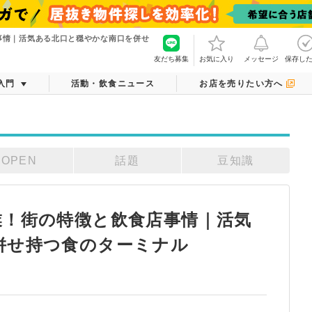
事情｜活気ある北口と穏やかな南口を併せ
友だち募集
お気に入り
メッセージ
保存し
入門
活動・飲食ニュース
お店を売りたい方へ
OPEN
話題
豆知識
業！街の特徴と飲食店事情｜活気
併せ持つ食のターミナル