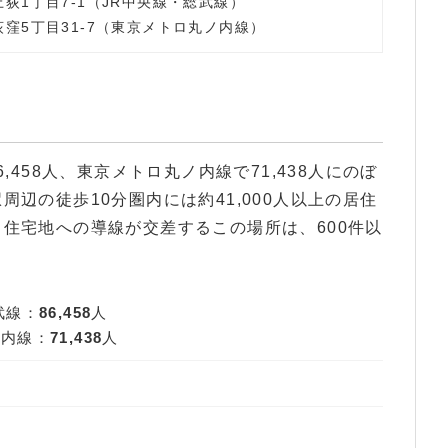
荻1丁目7-1（JR中央線・総武線）
窪5丁目31-7（東京メトロ丸ノ内線）
,458人、東京メトロ丸ノ内線で71,438人にのぼ
辺の徒歩10分圏内には約41,000人以上の居住
住宅地への導線が交差するこの場所は、600件以
武線：
86,458
人
ノ内線：
71,438
人