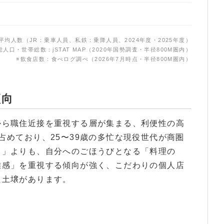
均人数（JR：乗車人員、私鉄：乗降人員、2024年度・2025年度）
総人口・世帯総数：jSTAT MAP（2020年国勢調査・半径800M圏内）
※飲食店数：食べログ調べ（2026年7月時点・半径800M圏内）
傾向
から職住近接を重視する層が集まる、利便性の高
占めており、25〜39歳の多忙な現役世代が商圏
さ」よりも、自分へのごほうびとなる「料理の
離感」を重視する傾向が強く、こだわりの個人店
た土壌があります。