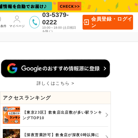
03-5379-
会員登録・ログイ
0222
ン
た条件
マイページ
10:00～18:00 (土日祝日
を除く)
詳しくはこちら >
アクセスランキング
【東京23区】飲食店出店数が多い駅ランキ
ングTOP10
【深夜営業許可】飲食店が深夜0時以降に