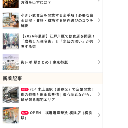
お酒を出すには？
小さい飲食店を開業する全手順！必要な資
金目安・資格・成功する物件選びのコツを
解説
【2026年最新】江戸川区で飲食店を開業！
「成熟した住宅街」と「水辺の潤い」が共
鳴する街
街レポ 駅まとめ｜東京都版
新着記事
代々木上原駅（渋谷区）で店舗開業！
街の特徴と飲食店事情｜都心至近ながら、
緑が残る邸宅エリア
OPEN 福嘟嘟麻辣烫 横浜店（横浜
駅）