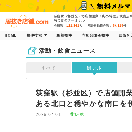
荻窪駅（杉並区）で店舗開業！街の特徴と飲食店
持つ食のターミナル
会員数：
121,861
人
累計登録物件数：
99,219
件
HOME
物件検索
新着物件
内覧会開催物件
居抜き
活動・飲食ニュース
すべて
街レポ
荻窪駅（杉並区）で店舗開
ある北口と穏やかな南口を
2026.07.01
街レポ