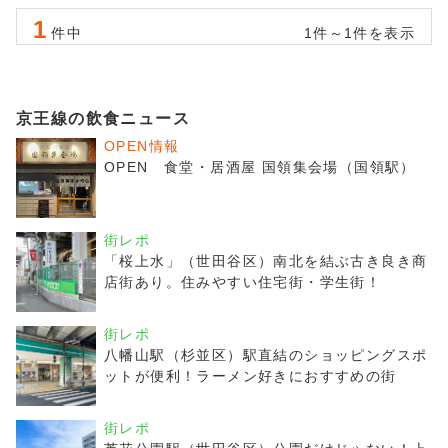
1
件中
1件～1件を表示
京王線の飲食ニュース
OPEN情報
OPEN 食堂・居酒屋 国領集会場（国領駅）
街レポ
「桜上水」（世田谷区）南北を結ぶ古き良き商
店街あり。住みやすい住宅街・学生街！
街レポ
八幡山駅（杉並区）駅直結のショッピングスポ
ットが便利！ラーメン好きにおすすめの街
街レポ