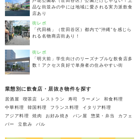
芦花公園駅（世田谷区）公園だけじゃない！上
品な街並みの中には地域に愛される実力派飲食
店あり
街レポ
「代田橋」（世田谷区）都内で”沖縄”を感じら
れる名物商店街あり！
街レポ
「明大前」学生向けのリーズナブルな飲食店多
数！アクセス良好で単身者の住みやすい街
業態別に飲食店・居抜き物件を探す
居酒屋
喫茶店
レストラン
寿司
ラーメン
和食料理
中華料理
韓国料理
フランス料理
イタリア料理
アジア料理
焼肉
お好み焼き
パン屋
惣菜・弁当
カフェ
バー
立飲み
バル