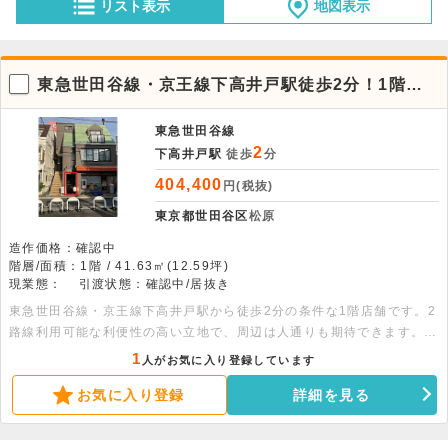
リスト表示
地図表示
東急世田谷線・京王線下高井戸駅徒歩2分！1階路
面店舗。
東急世田谷線
2
下高井戸駅
徒歩
分
404,400
円(税抜)
東京都世田谷区
松原
造作価格：確認中
階層/面積：1階 / 41.63㎡(12.59坪)
現業態：
引渡状態：確認中/居抜き
東急世田谷線・京王線下高井戸駅から徒歩2分の条件な1階店舗です。2
路線利用可能な利便性の高い立地で、周辺は人通りも期待できます。
41.63平米の広さがあります。詳細につきましてはお問い合わせくださ
1
人がお気に入り登録しています
い。
お気に入り登録
詳細を見る