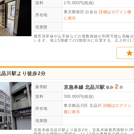
賃料
170,000
円(税抜)
東京都港区
白金台
詳細はログイン後
所在地
に表示
現業態
都営浅草線や山手線などの複数路線が利用可能な高輪台
います。地上5階建ての3階部分に位置する、広さ約11
ご相談いただけます。ご内見のご希望などがありました
北品川駅より徒歩2分
2
京急本線
北品川駅
最寄駅
徒歩
分
賃料
300,000
円(税抜)
東京都品川区
北品川
詳細はログイン
所在地
後に表示
現業態
京急本線北品川駅より徒歩2分。京急本線新馬場駅やJ