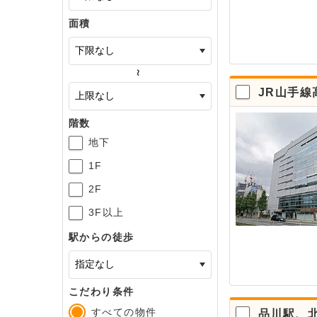
面積
～
JR山手線
階数
地下
1F
2F
3F以上
駅からの徒歩
こだわり条件
すべての物件
品川駅、