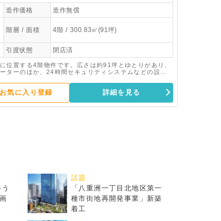
造作価格
造作無償
階層 / 面積
4階 / 300.83㎡(91坪)
引渡状態
閉店済
に位置する4階物件です。広さは約91坪とゆとりがあり、
ーターのほか、24時間セキュリティシステムなどの設備
じめ、各種店舗やサービス業などの業態に向いています。
お気に入り登録
詳細を見る
話題
伴う
「八重洲一丁目北地区第一
画
種市街地再開発事業」新築
着工