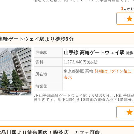
階建ての建物の1階部分、11.12坪の事務所店舗です
完備です。
1
人がお
高輪ゲートウェイ駅より徒歩6分
山手線
高輪ゲートウェイ駅
最寄駅
徒歩
賃料
1,273,440
円(税抜)
東京都港区
高輪
詳細はログイン後に
所在地
表示
前業態
JR山手線高輪ゲートウェイ駅より徒歩6分。JR山手
歩圏内です。地下1階付き10階建の建物の地下1階部分
おすすめです。機械式駐車場もあります。
北品川駅より徒歩圏内！喫茶店、カフェ可能。