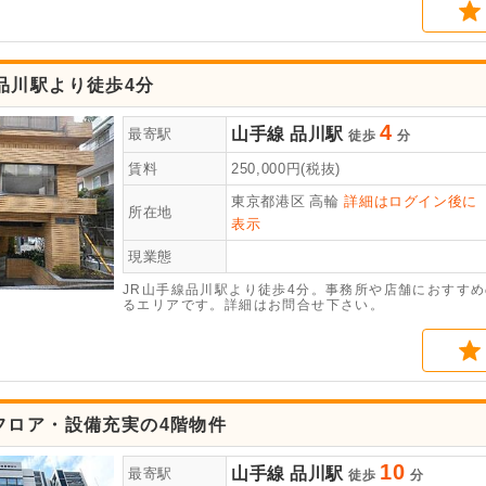
品川駅より徒歩4分
4
山手線
品川駅
最寄駅
徒歩
分
賃料
250,000
円(税抜)
東京都港区
高輪
詳細はログイン後に
所在地
表示
現業態
JR山手線品川駅より徒歩4分。事務所や店舗におすす
るエリアです。詳細はお問合せ下さい。
フロア・設備充実の4階物件
10
山手線
品川駅
最寄駅
徒歩
分