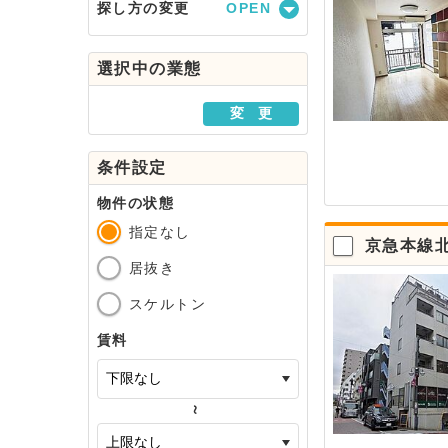
探し方の変更
駅・路線から探す
選択中の業態
地域から探す
変 更
条件設定
物件の状態
指定なし
京急本線
居抜き
スケルトン
賃料
～