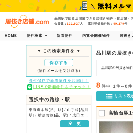
品川駅で飲食店開業できる居抜き物件・貸店舗・テ
会員数：
121,927
人
累計登録物件数：
99,279
件
HOME
物件検索
新着物件
内覧会開催物件
居抜き
この検索条件を
品川駅の居抜き
保存する
品川駅の居抜き物
(物件メールを受け取る)
条件保存で新着物件をお届け！
8
件中
1件～8
LINEで新着物件をチェック！
リスト表
選択中の路線・駅
東海道本線[品川駅] / 山手線[品川
高輪台駅1
駅] / 横須賀線[品川駅] / 成田エク
スプレス[品川駅] / 京浜東北・根
変 更
岸線[品川駅] / 京急本線[品川駅]