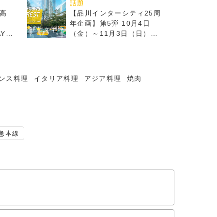
話題
高
【品川インターシティ25周
年企画】第5弾 10月4日
AY
（金）～11月3日（日）
27日
「Shinagawa FOR
REST」開催
ンス料理
イタリア料理
アジア料理
焼肉
急本線