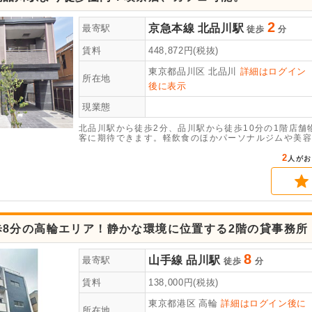
2
京急本線
北品川駅
最寄駅
徒歩
分
賃料
448,872
円(税抜)
東京都品川区
北品川
詳細はログイン
所在地
後に表示
現業態
北品川駅から徒歩2分、品川駅から徒歩10分の1階店
客に期待できます。軽飲食のほかパーソナルジムや美容
わせください。
2
人がお
歩8分の高輪エリア！静かな環境に位置する2階の貸事務所
8
山手線
品川駅
最寄駅
徒歩
分
賃料
138,000
円(税抜)
東京都港区
高輪
詳細はログイン後に
所在地