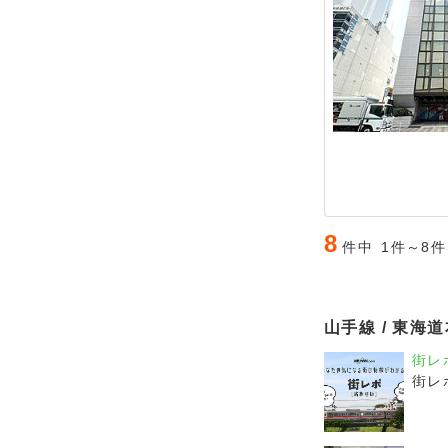
8
件中
1件～8
山手線 / 東海
街レ
街レ