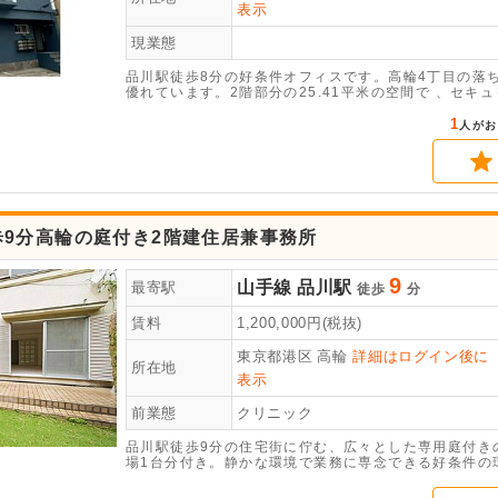
表示
現業態
品川駅徒歩8分の好条件オフィスです。高輪4丁目の落
優れています。2階部分の25.41平米の空間で 、セ
はお気軽にお問い合わせください。
1
人がお
歩9分高輪の庭付き2階建住居兼事務所
9
山手線
品川駅
最寄駅
徒歩
分
賃料
1,200,000
円(税抜)
東京都港区
高輪
詳細はログイン後に
所在地
表示
前業態
クリニック
品川駅徒歩9分の住宅街に佇む、広々とした専用庭付きの
場1台分付き。静かな環境で業務に専念できる好条件の