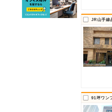
JR山手線
91坪ワン