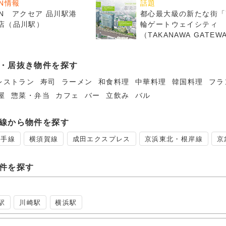
EN情報
話題
EN アクセア 品川駅港
都心最大級の新たな街「
店（品川駅）
輪ゲートウェイシティ
（TAKANAWA GATEW
CITY）」が2025年3月
にいよいよ開業！
・居抜き物件を探す
レストラン
寿司
ラーメン
和食料理
中華料理
韓国料理
フラ
屋
惣菜・弁当
カフェ
バー
立飲み
バル
線から物件を探す
山手線
横須賀線
成田エクスプレス
京浜東北・根岸線
京
件を探す
駅
川崎駅
横浜駅