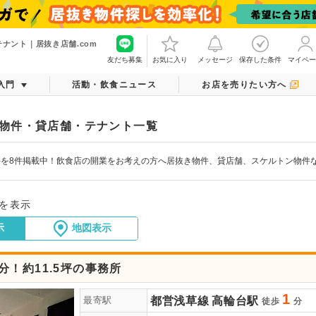
ナント｜居抜き店舗.com
友だち募集
お気に入り
メッセージ
保存した条件
マイペー
入門
活動・飲食ニュース
お店を売りたい方へ
物件・貸店舗・テナント一覧
件を8件掲載中！飲食店の開業をお考えの方へ居抜き物件、貸店舗、スケルトン物件
件を表示
示
地図表示
分！約11.5坪の事務所
1
都営浅草線
高輪台駅
最寄駅
徒歩
分