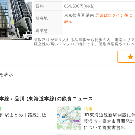
賃料
864,500
円(税抜)
東京都港区
港南
詳細はログイン後に
所在地
表示
現業態
複数路線が乗り入れる品川駅から徒歩圏内、港南エリア
独立性の高いワンフロア物件です。個別冷暖房やエレベ
が整っています。開放感のある広々としたオフィスをは
最新の空室状況については、お気軽にお尋ねください。
件を表示
道本線 / 品川 (東海道本線)の飲食ニュース
ポ
話題
ポ 駅まとめ｜路線別版
JR東海道線新駅開設に
藤沢市・鎌倉市再開発計
について提案書提出