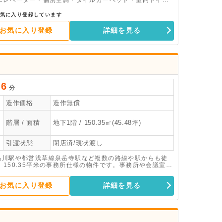
。エレベーター・個別空調・タイルカーペット・室内トイレ
気に入り登録しています
お気に入り登録
詳細を見る
6
分
造作価格
造作無償
階層 / 面積
地下1階 / 150.35㎡(45.48坪)
引渡状態
閉店済/現状渡し
線品川駅や都営浅草線泉岳寺駅など複数の路線や駅からも徒
、150.35平米の事務所仕様の物件です。事務所や会議室に
お気に入り登録
詳細を見る