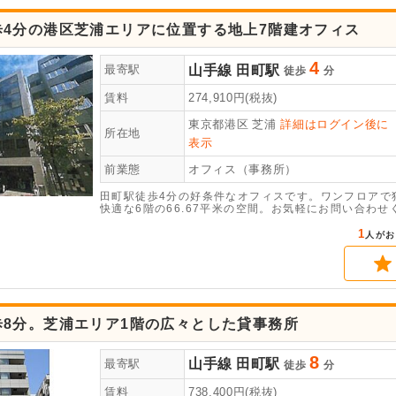
歩4分の港区芝浦エリアに位置する地上7階建オフィス
4
山手線
田町駅
最寄駅
徒歩
分
賃料
274,910
円(税抜)
東京都港区
芝浦
詳細はログイン後に
所在地
表示
前業態
オフィス（事務所）
田町駅徒歩4分の好条件なオフィスです。ワンフロアで
快適な6階の66.67平米の空間。お気軽にお問い合わせ
1
人がお
歩8分。芝浦エリア1階の広々とした貸事務所
8
山手線
田町駅
最寄駅
徒歩
分
賃料
738,400
円(税抜)