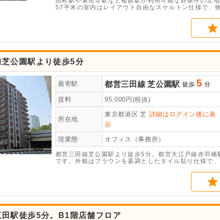
田町駅や泉岳寺駅など複数駅が利用可能な好条件の立地
57平米の室内はレイアウト自由なスケルトン仕様で、
ます。
線芝公園駅より徒歩5分
5
都営三田線
芝公園駅
最寄駅
徒歩
分
賃料
95,000
円(税抜)
東京都港区
芝
詳細はログイン後に表
所在地
示
現業態
オフィス（事務所）
都営三田線芝公園駅より徒歩5分。都営大江戸線赤羽橋
です。外観はブラウンを基調としたタイル貼り仕様で、
5分と利便性は申し分ありません。エレベーター・個別
備です。
田駅徒歩5分。B1階店舗フロア