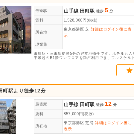
5
山手線
田町駅
最寄駅
徒歩
分
賃料
1,528,000
円(税抜)
東京都港区
芝
詳細はログイン後に表
所在地
示
現業態
田町駅・三田駅徒歩5分の好立地物件です。ホテルも入
平米超のB1階ワンフロアを独占利用でき、フルスケル
田町駅より徒歩12分
12
山手線
田町駅
最寄駅
徒歩
分
賃料
857,000
円(税抜)
東京都港区
芝浦
詳細はログイン後に
所在地
表示