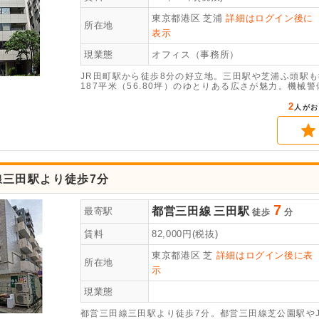
東京都港区
芝浦
詳細はログイン後に
所在地
表示
現業態
オフィス（事務所）
JR田町駅から徒歩8分の好立地。三田駅や芝浦ふ頭駅
187平米（56.80坪）のゆとりある広さが魅力。機
整
2
人がお
線三田駅より徒歩7分
7
都営三田線
三田駅
最寄駅
徒歩
分
賃料
82,000
円(税抜)
東京都港区
芝
詳細はログイン後に表
所在地
示
現業態
都営三田線三田駅より徒歩7分。都営三田線芝公園駅や