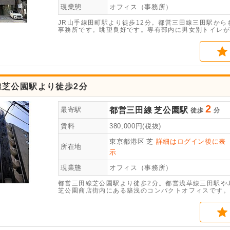
現業態
オフィス（事務所）
JR山手線田町駅より徒歩12分。都営三田線三田駅からも
事務所です。眺望良好です。専有部内に男女別トイレが
あり安心です。
線芝公園駅より徒歩2分
2
都営三田線
芝公園駅
最寄駅
徒歩
分
賃料
380,000
円(税抜)
東京都港区
芝
詳細はログイン後に表
所在地
示
現業態
オフィス（事務所）
都営三田線芝公園駅より徒歩2分。都営浅草線三田駅や
芝公園商店街内にある築浅のコンパクトオフィスです。