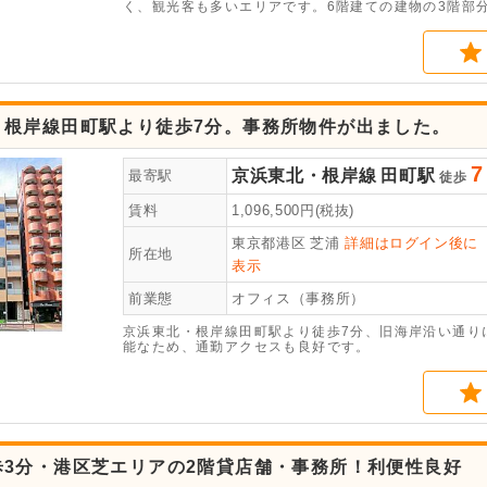
く、観光客も多いエリアです。6階建ての建物の3階部分
・根岸線田町駅より徒歩7分。事務所物件が出ました。
7
京浜東北・根岸線
田町駅
最寄駅
徒歩
賃料
1,096,500
円(税抜)
東京都港区
芝浦
詳細はログイン後に
所在地
表示
前業態
オフィス（事務所）
京浜東北・根岸線田町駅より徒歩7分、旧海岸沿い通り
能なため、通勤アクセスも良好です。
歩3分・港区芝エリアの2階貸店舗・事務所！利便性良好