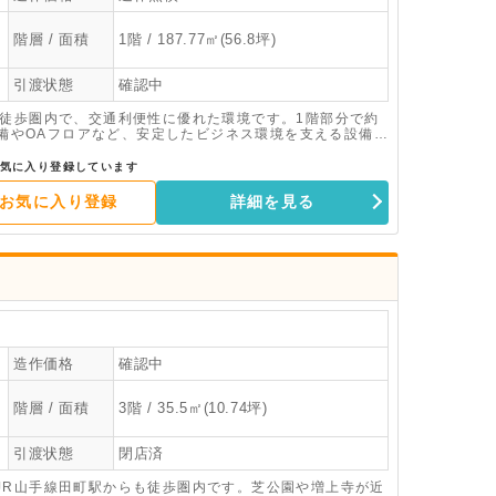
階層 / 面積
1階 / 187.77㎡(56.8坪)
引渡状態
確認中
も徒歩圏内で、交通利便性に優れた環境です。1階部分で約
械警備やOAフロアなど、安定したビジネス環境を支える設備が
っています。ぜひお気軽にお問い合わせください。 ※事務所以外は賃貸条件変更あり
気に入り登録しています
お気に入り登録
詳細を見る
造作価格
確認中
階層 / 面積
3階 / 35.5㎡(10.74坪)
引渡状態
閉店済
JR山手線田町駅からも徒歩圏内です。芝公園や増上寺が近