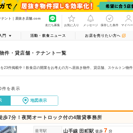
ナント｜居抜き店舗.com
友だち募集
お気に入り
メッセージ
保存した条件
マイペー
入門
活動・飲食ニュース
お店を売りたい方へ
物件・貸店舗・テナント一覧
を23件掲載中！飲食店の開業をお考えの方へ居抜き物件、貸店舗、スケルトン物
20件を表示
示
地図表示
徒歩7分！夜間オートロック付の4階貸事務所
7
山手線
田町駅
最寄駅
徒歩
分