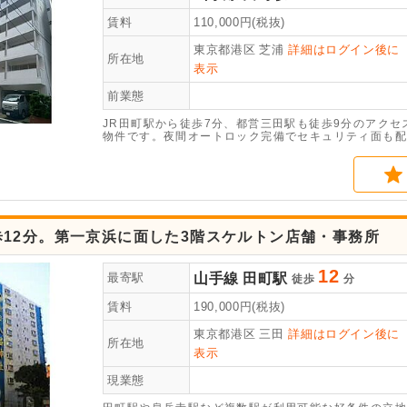
賃料
110,000
円(税抜)
東京都港区
芝浦
詳細はログイン後に
所在地
表示
前業態
JR田町駅から徒歩7分、都営三田駅も徒歩9分のアクセ
物件です。夜間オートロック完備でセキュリティ面も配
歩12分。第一京浜に面した3階スケルトン店舗・事務所
12
山手線
田町駅
最寄駅
徒歩
分
賃料
190,000
円(税抜)
東京都港区
三田
詳細はログイン後に
所在地
表示
現業態