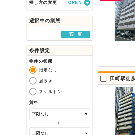
探し方の変更
駅・路線から探す
選択中の業態
地域から探す
変 更
条件設定
物件の状態
指定なし
田町駅徒
居抜き
スケルトン
賃料
～