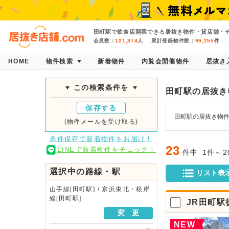
田町駅で飲食店開業できる居抜き物件・貸店舗・テ
会員数：
121,874
人
累計登録物件数：
99,255
件
HOME
物件検索
新着物件
内覧会開催物件
居抜き
この検索条件を
田町駅の居抜き
保存する
田町駅の居抜き物件
(物件メールを受け取る)
条件保存で新着物件をお届け！
23
LINEで新着物件をチェック！
件中
1件～
選択中の路線・駅
リスト表
山手線[田町駅] / 京浜東北・根岸
線[田町駅]
JR田町駅
変 更
NEW