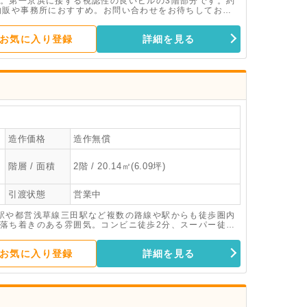
。第一京浜に接する視認性の良いビルの3階部分です。約
物販や事務所におすすめ。お問い合わせをお待ちしており
お気に入り登録
詳細を見る
造作価格
造作無償
階層 / 面積
2階 / 20.14㎡(6.09坪)
引渡状態
営業中
駅や都営浅草線三田駅など複数の路線や駅からも徒歩圏内
落ち着きのある雰囲気。コンビニ徒歩2分、スーパー徒歩
空調・共用トイレ・宅配ボックス・防犯カメラ・駐車場完
お気に入り登録
詳細を見る