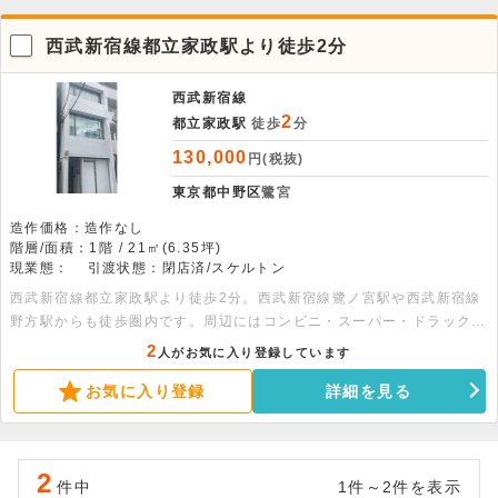
西武新宿線都立家政駅より徒歩2分
西武新宿線
2
都立家政駅
徒歩
分
130,000
円(税抜)
東京都中野区
鷺宮
造作価格：造作なし
階層/面積：1階 / 21㎡(6.35坪)
現業態：
引渡状態：閉店済/スケルトン
西武新宿線都立家政駅より徒歩2分。西武新宿線鷺ノ宮駅や西武新宿線
野方駅からも徒歩圏内です。周辺にはコンビニ・スーパー・ドラックス
トア・信用金庫などがあり、地元住民に需要のあるエリアです。スケル
2
人がお気に入り登録しています
トンの為自由なレイアウトが可能な物件です。
お気に入り登録
詳細を見る
2
件中
1件～2件を表示