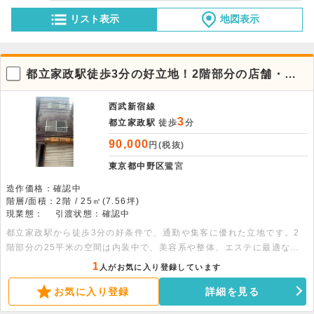
リスト表示
地図表示
都立家政駅徒歩3分の好立地！2階部分の店舗・事
務所物件
西武新宿線
3
都立家政駅
徒歩
分
90,000
円(税抜)
東京都中野区
鷺宮
造作価格：確認中
階層/面積：2階 / 25㎡(7.56坪)
現業態：
引渡状態：確認中
都立家政駅から徒歩3分の好条件で、通勤や集客に優れた立地です。2
階部分の25平米の空間は内装中で、美容系や整体、エステに最適な環
境が整っています。幅広い業態に対応可能ですのでお気軽にご相談くだ
1
人がお気に入り登録しています
さい。
お気に入り登録
詳細を見る