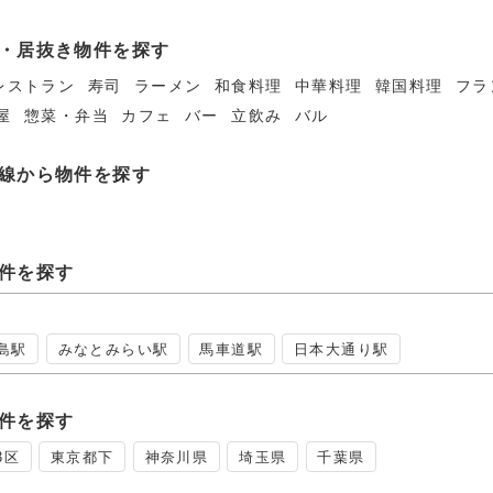
い分散型観光・まちあ
店事情
コンテンツを創出
・居抜き物件を探す
レストラン
寿司
ラーメン
和食料理
中華料理
韓国料理
フラ
屋
惣菜・弁当
カフェ
バー
立飲み
バル
線から物件を探す
件を探す
島駅
みなとみらい駅
馬車道駅
日本大通り駅
件を探す
3区
東京都下
神奈川県
埼玉県
千葉県