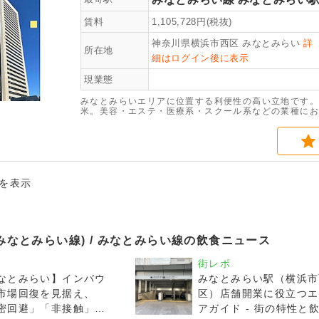
賃料
1,105,728
円(税抜)
神奈川県横浜市西区
みなとみらい
詳
所在地
細はログイン後に表示
現業態
みなとみらいエリアに位置する利便性の高い立地です。
米。美容・エステ・医療系・スクール系などの業種にお
件を表示
みなとみらい線) / みなとみらい線の飲食ニュース
街レポ
なとみらい】インバウ
みなとみらい駅（横浜市
市場回復を見据え、
区）店舗開業に役立つエ
密回避」「非接触」の
アガイド - 街の特性と