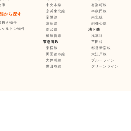
倉庫
中央本線
有楽町線
京浜東北線
半蔵門線
態から探す
常磐線
南北線
居抜き物件
京葉線
副都心線
スケルトン物件
南武線
地下鉄
横須賀線
浅草線
東急電鉄
三田線
東横線
都営新宿線
田園都市線
大江戸線
大井町線
ブルーライン
世田谷線
グリーンライン
お気に入り登録
選択中の物件を
まとめて
不動産業者様へ
お問い合わせ
Copyright © Tenpo Innovation Inc. All Rights Reserved.