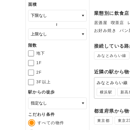
新し
面積
るき
業態別に飲食店
居酒屋
喫茶店
～
お好み焼き
パン
階数
接続している路
地下
みなとみらい線
1F
近隣の駅から物
2F
3F以上
みなとみらい線
駅からの徒歩
横浜駅
新高
都道府県から物
こだわり条件
東京都
東京2
すべての物件