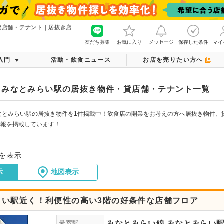
貸店舗・テナント｜居抜き店
友だち募集
お気に入り
メッセージ
保存した条件
マイ
入門
活動・飲食ニュース
お店を売りたい方へ
 みなとみらい駅の居抜き物件・貸店舗・テナント一覧
なとみらい駅の居抜き物件を1件掲載中！飲食店の開業をお考えの方へ居抜き物件、
情報を掲載しています！
件を表示
示
地図表示
らい駅近く！利便性の高い3階の好条件な店舗フロア
みなとみらい線
みなとみらい
最寄駅