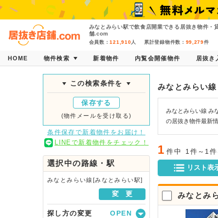
みなとみらい駅で飲食店開業できる居抜き物件・
舗.com
会員数：
121,910
人
累計登録物件数：
99,279
件
HOME
物件検索
新着物件
内覧会開催物件
居抜き
この検索条件を
みなとみらい線
保存する
みなとみらい線 み
(物件メールを受け取る)
の居抜き物件最新
条件保存で新着物件をお届け！
LINEで新着物件をチェック！
1
件中
1件～1
選択中の路線・駅
リスト表
みなとみらい線[みなとみらい駅]
変 更
みなとみ
探し方の変更