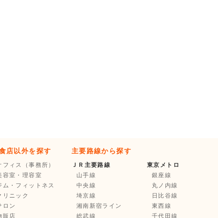
食店以外を探す
主要路線から探す
オフィス（事務所）
ＪＲ主要路線
東京メトロ
美容室・理容室
山手線
銀座線
ジム・フィットネス
中央線
丸ノ内線
クリニック
埼京線
日比谷線
サロン
湘南新宿ライン
東西線
物販店
総武線
千代田線