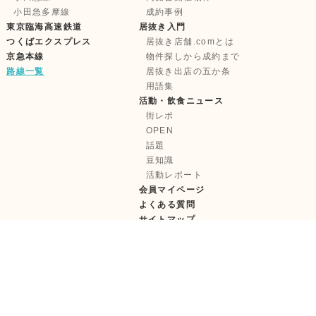
小田急多摩線
成約事例
東京臨海高速鉄道
居抜き入門
つくばエクスプレス
居抜き店舗.comとは
京急本線
物件探しから成約まで
路線一覧
居抜き出店の五か条
用語集
活動・飲食ニュース
街レポ
OPEN
話題
豆知識
活動レポート
会員マイページ
よくある質問
サイトマップ
株式会社テンポイノベーション
【古物営業許可】東京都公安委員会 第 303322417685 号
【宅建取引免許】国土交通大臣 (1) 第11181 号