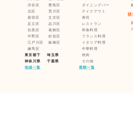
渋谷区
豊島区
ダイニングバー
北区
荒川区
テイクアウト
状
新宿区
文京区
寿司
足立区
品川区
レストラン
目黒区
葛飾区
和食料理
中野区
杉並区
フランス料理
江戸川区
板橋区
イタリア料理
練馬区
中華料理
東京都下
埼玉県
焼肉
神奈川県
千葉県
その他
地域一覧
業態一覧
利用規約
企業情報
家主様・