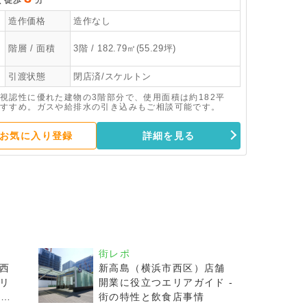
徒歩
分
造作価格
造作なし
階層 / 面積
3階 / 182.79㎡(55.29坪)
引渡状態
閉店済/スケルトン
視認性に優れた建物の3階部分で、使用面積は約182平
すすめ。ガスや給排水の引き込みもご相談可能です。
お気に入り登録
詳細を見る
街レポ
西
新高島（横浜市西区）店舗
リ
開業に役立つエリアガイド -
飲食
街の特性と飲食店事情