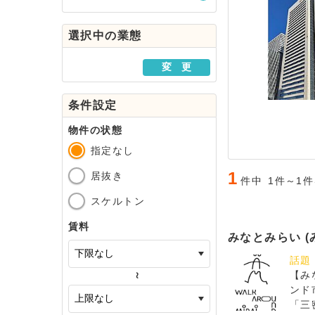
駅・路線から探す
選択中の業態
地域から探す
変 更
条件設定
物件の状態
指定なし
1
居抜き
件中
1件～1
スケルトン
賃料
みなとみらい (
話題
【み
～
ンド
「三