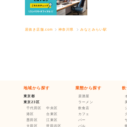
居抜き店舗.com
神奈川県
みなとみらい駅
地域から探す
業態から探す
飲
東京都
居酒屋
東京23区
ラーメン
千代田区
中央区
飲食店
港区
台東区
カフェ
墨田区
江東区
バー
大田区
世田谷区
バル