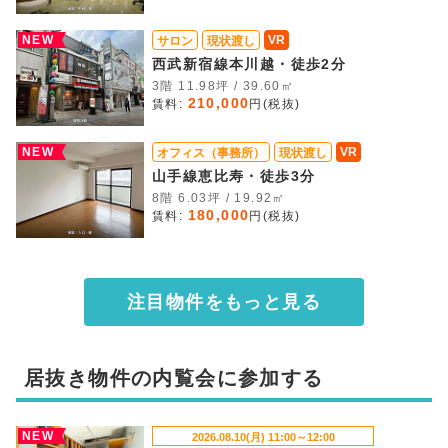
NEW
VR
サロン
現状渡し
西武新宿線本川越・徒歩2分
3階 11.98坪 / 39.60㎡
210,000
賃料:
円(税抜)
NEW
VR
オフィス（事務所）
現状渡し
山手線恵比寿・徒歩3分
8階 6.03坪 / 19.92㎡
180,000
賃料:
円(税抜)
注目物件をもっと見る
居抜き物件の内覧会に参加する
NEW
2026.08.10(月) 11:00～12:00