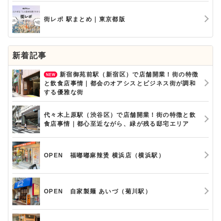
街レポ 駅まとめ｜東京都版
新着記事
新宿御苑前駅（新宿区）で店舗開業！街の特徴
と飲食店事情｜都会のオアシスとビジネス街が調和
する優雅な街
代々木上原駅（渋谷区）で店舗開業！街の特徴と飲
食店事情｜都心至近ながら、緑が残る邸宅エリア
OPEN 福嘟嘟麻辣烫 横浜店（横浜駅）
OPEN 自家製麺 あいづ（菊川駅）