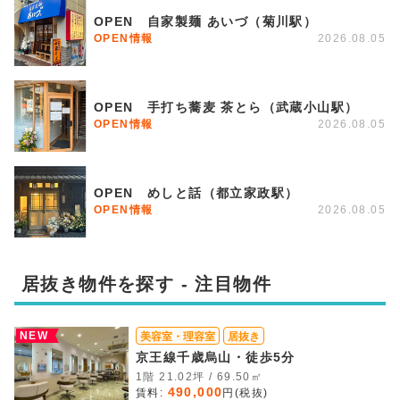
OPEN 自家製麺 あいづ（菊川駅）
OPEN情報
2026.08.05
OPEN 手打ち蕎麦 茶とら（武蔵小山駅）
OPEN情報
2026.08.05
OPEN めしと話（都立家政駅）
OPEN情報
2026.08.05
居抜き物件を探す - 注目物件
NEW
美容室・理容室
居抜き
京王線千歳烏山・徒歩5分
1階 21.02坪 / 69.50㎡
490,000
賃料:
円(税抜)