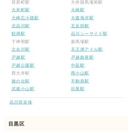
荏原町駅
大井競馬場前駅
大井町駅
大崎駅
大崎広小路駅
大森海岸駅
北品川駅
五反田駅
鮫洲駅
品川シーサイド駅
下神明駅
新馬場駅
立会川駅
天王洲アイル駅
戸越駅
戸越銀座駅
戸越公園駅
中延駅
西大井駅
西小山駅
旗の台駅
不動前駅
武蔵小山駅
目黒駅
品川区全体
目黒区