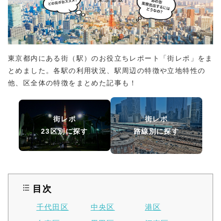
東京都街レポ区別駅一覧
東京都内にある街（駅）のお役立ちレポート「街レポ」をま
とめました。各駅の利用状況、駅周辺の特徴や立地特性の
他、区全体の特徴をまとめた記事も！
街レポ
街レポ
23区別に探す
路線別に探す
目次
千代田区
中央区
港区