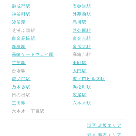
御成門駅
表参道駅
神谷町駅
外苑前駅
汐留駅
品川駅
芝浦ふ頭駅
芝公園駅
白金高輪駅
白金台駅
新橋駅
泉岳寺駅
高輪ゲートウェイ駅
高輪台駅
竹芝駅
田町駅
台場駅
大門駅
虎ノ門駅
虎ノ門ヒルズ駅
乃木坂駅
浜松町駅
日の出駅
広尾駅
三田駅
六本木駅
六本木一丁目駅
赤坂エリア
麻布エリア