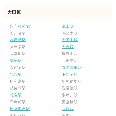
大田区
穴守稲荷駅
池上駅
石川台駅
鵜の木駅
梅屋敷駅
大岡山駅
大鳥居駅
大森駅
大森町駅
御嶽山駅
蒲田駅
北千束駅
久が原駅
京急蒲田駅
糀谷駅
下丸子駅
昭和島駅
新整備場駅
整備場駅
洗足池駅
雑色駅
多摩川駅
千鳥町駅
天空橋駅
田園調布駅
長原駅
西馬込駅
沼部駅