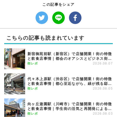
この記事をシェア
こちらの記事も読まれています
新宿御苑前駅（新宿区）で店舗開業！街の特徴
と飲食店事情｜都会のオアシスとビジネス街が
調和する優雅な街
街レポ
2026.08.07
代々木上原駅（渋谷区）で店舗開業！街の特徴
と飲食店事情｜都心至近ながら、緑が残る邸宅
エリア
街レポ
2026.08.05
向ヶ丘遊園駅（川崎市）で店舗開業！街の特徴
と飲食店事情｜学生街の活気と再開発による発
展が期待できる注目のエリア
街レポ
2026.08.03