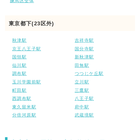
練馬区全体
東京都下(23区外)
秋津駅
吉祥寺駅
京王八王子駅
国分寺駅
国領駅
新秋津駅
仙川駅
田無駅
調布駅
つつじケ丘駅
玉川学園前駅
立川駅
町田駅
三鷹駅
西調布駅
八王子駅
東久留米駅
府中駅
分倍河原駅
武蔵境駅