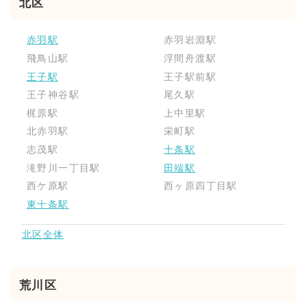
北区
赤羽駅
赤羽岩淵駅
飛鳥山駅
浮間舟渡駅
王子駅
王子駅前駅
王子神谷駅
尾久駅
梶原駅
上中里駅
北赤羽駅
栄町駅
志茂駅
十条駅
滝野川一丁目駅
田端駅
西ケ原駅
西ヶ原四丁目駅
東十条駅
北区全体
荒川区