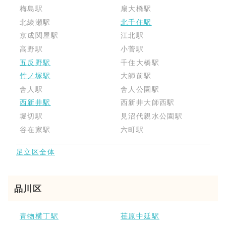
梅島駅
扇大橋駅
北綾瀬駅
北千住駅
京成関屋駅
江北駅
高野駅
小菅駅
五反野駅
千住大橋駅
竹ノ塚駅
大師前駅
舎人駅
舎人公園駅
西新井駅
西新井大師西駅
堀切駅
見沼代親水公園駅
谷在家駅
六町駅
足立区全体
品川区
青物横丁駅
荏原中延駅