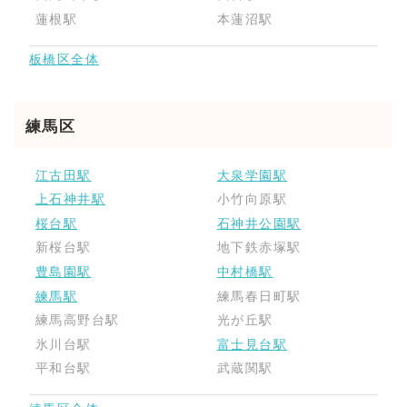
蓮根駅
本蓮沼駅
板橋区全体
練馬区
江古田駅
大泉学園駅
上石神井駅
小竹向原駅
桜台駅
石神井公園駅
新桜台駅
地下鉄赤塚駅
豊島園駅
中村橋駅
練馬駅
練馬春日町駅
練馬高野台駅
光が丘駅
氷川台駅
富士見台駅
平和台駅
武蔵関駅