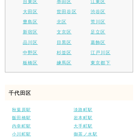
台東区
墨田区
江東区
大田区
世田谷区
渋谷区
豊島区
北区
荒川区
新宿区
文京区
足立区
品川区
目黒区
葛飾区
中野区
杉並区
江戸川区
板橋区
練馬区
東京都下
千代田区
秋葉原駅
淡路町駅
飯田橋駅
岩本町駅
内幸町駅
大手町駅
小川町駅
御茶ノ水駅