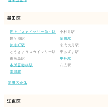
台東区全体
墨田区
押上〈スカイツリー前〉駅
小村井駅
鐘ケ淵駅
菊川駅
錦糸町駅
京成曳舟駅
とうきょうスカイツリー駅
東あずま駅
東向島駅
曳舟駅
本所吾妻橋駅
八広駅
両国駅
墨田区全体
江東区