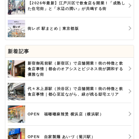
【2026年最新】江戸川区で飲食店を開業！「成熟し
た住宅街」と「水辺の潤い」が共鳴する街
街レポ 駅まとめ｜東京都版
新着記事
新宿御苑前駅（新宿区）で店舗開業！街の特徴と飲
食店事情｜都会のオアシスとビジネス街が調和する
優雅な街
代々木上原駅（渋谷区）で店舗開業！街の特徴と飲
食店事情｜都心至近ながら、緑が残る邸宅エリア
OPEN 福嘟嘟麻辣烫 横浜店（横浜駅）
OPEN 自家製麺 あいづ（菊川駅）