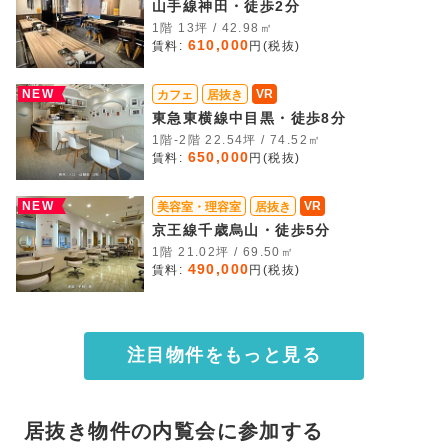
山手線神田・徒歩2分
1階 13坪 / 42.98㎡
610,000
賃料:
円(税抜)
NEW
VR
カフェ
居抜き
東急東横線中目黒・徒歩8分
1階-2階 22.54坪 / 74.52㎡
650,000
賃料:
円(税抜)
NEW
VR
美容室・理容室
居抜き
京王線千歳烏山・徒歩5分
1階 21.02坪 / 69.50㎡
490,000
賃料:
円(税抜)
注目物件をもっと見る
居抜き物件の内覧会に参加する