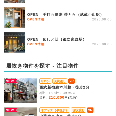
OPEN 手打ち蕎麦 茶とら（武蔵小山駅）
OPEN情報
2026.08.05
OPEN めしと話（都立家政駅）
OPEN情報
2026.08.05
居抜き物件を探す - 注目物件
NEW
VR
サロン
現状渡し
西武新宿線本川越・徒歩2分
3階 11.98坪 / 39.60㎡
210,000
賃料:
円(税抜)
NEW
VR
オフィス（事務所）
現状渡し