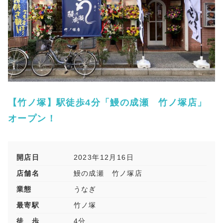
【竹ノ塚】駅徒歩4分「鰻の成瀬 竹ノ塚店」
オープン！
開店日
2023年12月16日
店舗名
鰻の成瀬 竹ノ塚店
業態
うなぎ
最寄駅
竹ノ塚
徒 歩
4分