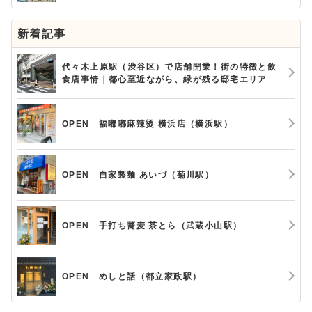
新着記事
代々木上原駅（渋谷区）で店舗開業！街の特徴と飲
食店事情｜都心至近ながら、緑が残る邸宅エリア
OPEN 福嘟嘟麻辣烫 横浜店（横浜駅）
OPEN 自家製麺 あいづ（菊川駅）
OPEN 手打ち蕎麦 茶とら（武蔵小山駅）
OPEN めしと話（都立家政駅）