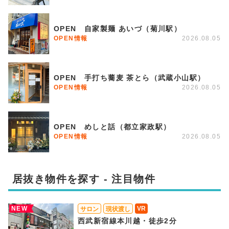
OPEN 自家製麺 あいづ（菊川駅）
OPEN情報
2026.08.05
OPEN 手打ち蕎麦 茶とら（武蔵小山駅）
OPEN情報
2026.08.05
OPEN めしと話（都立家政駅）
OPEN情報
2026.08.05
居抜き物件を探す - 注目物件
NEW
VR
サロン
現状渡し
西武新宿線本川越・徒歩2分