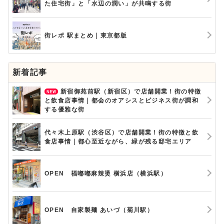
た住宅街」と「水辺の潤い」が共鳴する街
街レポ 駅まとめ｜東京都版
新着記事
新宿御苑前駅（新宿区）で店舗開業！街の特徴
と飲食店事情｜都会のオアシスとビジネス街が調和
する優雅な街
代々木上原駅（渋谷区）で店舗開業！街の特徴と飲
食店事情｜都心至近ながら、緑が残る邸宅エリア
OPEN 福嘟嘟麻辣烫 横浜店（横浜駅）
OPEN 自家製麺 あいづ（菊川駅）