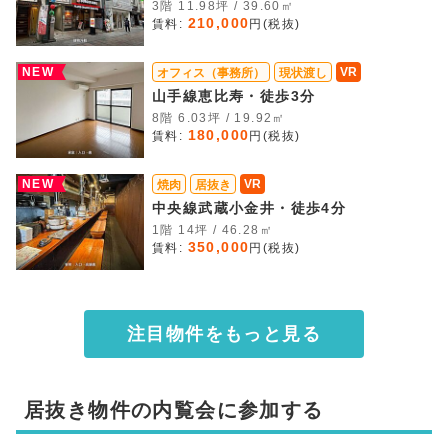
3階 11.98坪 / 39.60㎡
210,000
賃料:
円(税抜)
NEW
VR
オフィス（事務所）
現状渡し
山手線恵比寿・徒歩3分
8階 6.03坪 / 19.92㎡
180,000
賃料:
円(税抜)
NEW
VR
焼肉
居抜き
中央線武蔵小金井・徒歩4分
1階 14坪 / 46.28㎡
350,000
賃料:
円(税抜)
注目物件をもっと見る
居抜き物件の内覧会に参加する