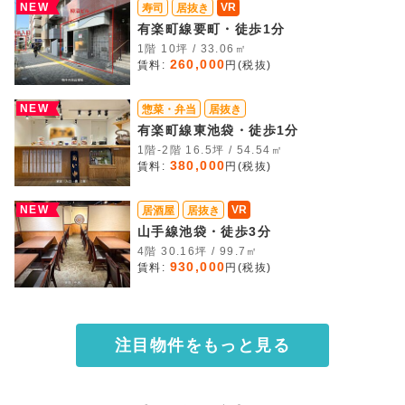
NEW
VR
寿司
居抜き
有楽町線要町・徒歩1分
1階 10坪 / 33.06㎡
260,000
賃料:
円(税抜)
NEW
惣菜・弁当
居抜き
有楽町線東池袋・徒歩1分
1階-2階 16.5坪 / 54.54㎡
380,000
賃料:
円(税抜)
NEW
VR
居酒屋
居抜き
山手線池袋・徒歩3分
4階 30.16坪 / 99.7㎡
930,000
賃料:
円(税抜)
注目物件をもっと見る