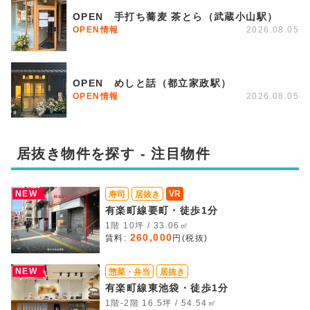
OPEN 手打ち蕎麦 茶とら（武蔵小山駅）
OPEN情報
2026.08.05
OPEN めしと話（都立家政駅）
OPEN情報
2026.08.05
居抜き物件を探す - 注目物件
NEW
VR
寿司
居抜き
有楽町線要町・徒歩1分
1階 10坪 / 33.06㎡
260,000
賃料:
円(税抜)
NEW
惣菜・弁当
居抜き
有楽町線東池袋・徒歩1分
1階-2階 16.5坪 / 54.54㎡