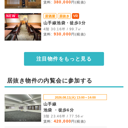
380,000
賃料:
円(税抜)
NEW
VR
居酒屋
居抜き
山手線池袋・徒歩3分
4階 30.16坪 / 99.7㎡
930,000
賃料:
円(税抜)
注目物件をもっと見る
居抜き物件の内覧会に参加する
2026.08.11(火) 13:00～14:00
山手線
池袋 ・徒歩6分
3階 23.46坪 / 77.56㎡
420,000
賃料:
円(税抜)