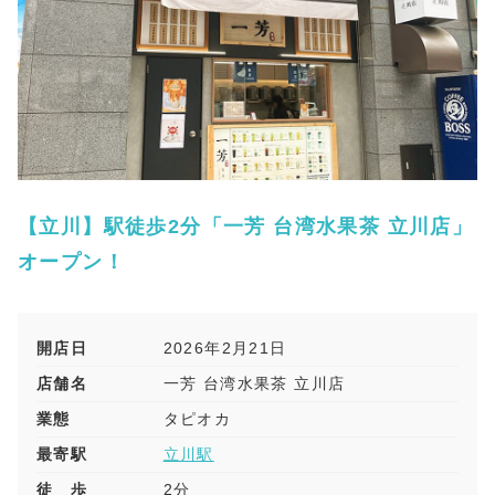
【立川】駅徒歩2分「一芳 台湾水果茶 立川店」
オープン！
開店日
2026年2月21日
店舗名
一芳 台湾水果茶 立川店
業態
タピオカ
最寄駅
立川駅
徒 歩
2分