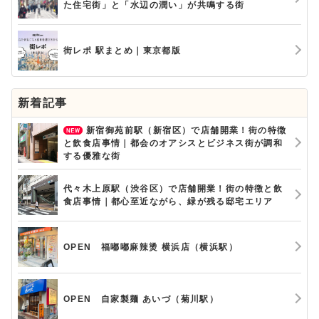
た住宅街」と「水辺の潤い」が共鳴する街
街レポ 駅まとめ｜東京都版
新着記事
新宿御苑前駅（新宿区）で店舗開業！街の特徴
と飲食店事情｜都会のオアシスとビジネス街が調和
する優雅な街
代々木上原駅（渋谷区）で店舗開業！街の特徴と飲
食店事情｜都心至近ながら、緑が残る邸宅エリア
OPEN 福嘟嘟麻辣烫 横浜店（横浜駅）
OPEN 自家製麺 あいづ（菊川駅）