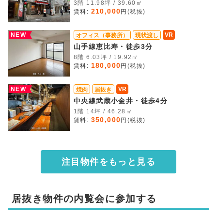
3階 11.98坪 / 39.60㎡
210,000
賃料:
円(税抜)
NEW
VR
オフィス（事務所）
現状渡し
山手線恵比寿・徒歩3分
8階 6.03坪 / 19.92㎡
180,000
賃料:
円(税抜)
NEW
VR
焼肉
居抜き
中央線武蔵小金井・徒歩4分
1階 14坪 / 46.28㎡
350,000
賃料:
円(税抜)
注目物件をもっと見る
居抜き物件の内覧会に参加する