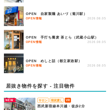
OPEN 自家製麺 あいづ（菊川駅）
OPEN情報
2026.08.05
OPEN 手打ち蕎麦 茶とら（武蔵小山駅）
OPEN情報
2026.08.05
OPEN めしと話（都立家政駅）
OPEN情報
2026.08.05
居抜き物件を探す - 注目物件
NEW
VR
サロン
現状渡し
西武新宿線本川越・徒歩2分