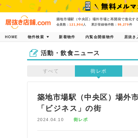
築地市場駅（中央区）場外市場と再開発で進化す
会員数：
121,904
人
累計登録物件数：
99,279
件
HOME
物件検索
新着物件
内覧会開催物件
居抜き
活動・飲食ニュース
すべて
街レポ
築地市場駅（中央区）場外
「ビジネス」の街
2024.04.10
街レポ