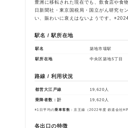
豊洲に移転された現在でも、飲食店や食
日新聞社・東京国税局・国立がん研究セ
い、賑わいに衰えはないようです。※2024.
駅名 / 駅所在地
駅名
築地市場駅
駅所在地
中央区築地5丁目
路線 / 利用状況
都営大江戸線
19,620人
乗降者数：計
19,620人
※1日平均の
乗車客数
：京王線（2022年度 鉄道会社H
各出口の特徴