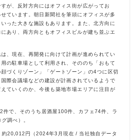
ですが、反対方向にはオフィス街が広がってお
わせています。朝日新聞社を筆頭にオフィスが多
といった大きな施設もあります。また、北方向に
内にあり、両方向ともオフィスビルが建ち並ぶエ
地は、現在、再開発に向けて計画が進められてい
ト用の駐車場として利用され、そののち「おもて
の顔づくりゾーン」「ゲートゾーン」の4つに区切
、国際会議場などの建設が計画されているようで
変えていくのか、今後も築地市場エリアに注目が
92件で、そのうち居酒屋100件、カフェ74件、ラ
べログ調べ）。
20,012円（2024年3月現在 / 当社独自データ