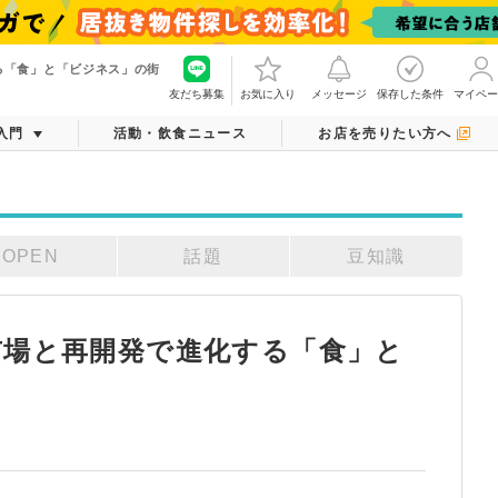
る「食」と「ビジネス」の街
友だち募集
お気に入り
メッセージ
保存した条件
マイペー
入門
活動・飲食ニュース
お店を売りたい方へ
OPEN
話題
豆知識
市場と再開発で進化する「食」と