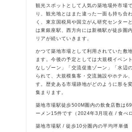
観光スポットとして人気の築地場外市場
り、観光地とはまた違った一面も持ち合
く、東京国税局や国立がん研究センター
は東銀座駅、西方向には新橋駅が徒歩圏
リアが続いていきます。
かつて築地市場として利用されていた敷
ます。今後の予定としては大規模イベン
なしゾーン」「交流促進ゾーン」「水辺
られて、大規模集客・交流施設やホテル
す。歴史ある市場跡地がどのように形を
集まります。
築地市場駅徒歩500M圏内の飲食店数は6
ーメン15件です（2024年3月現在 / 食
築地市場駅 / 徒歩10分圏内の平均坪単価 約