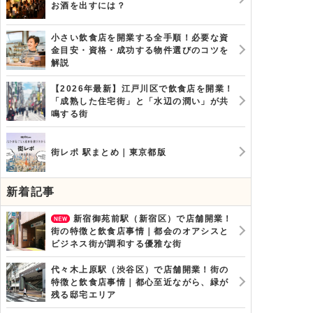
お酒を出すには？
小さい飲食店を開業する全手順！必要な資
金目安・資格・成功する物件選びのコツを
解説
【2026年最新】江戸川区で飲食店を開業！
「成熟した住宅街」と「水辺の潤い」が共
鳴する街
街レポ 駅まとめ｜東京都版
新着記事
新宿御苑前駅（新宿区）で店舗開業！
街の特徴と飲食店事情｜都会のオアシスと
ビジネス街が調和する優雅な街
代々木上原駅（渋谷区）で店舗開業！街の
特徴と飲食店事情｜都心至近ながら、緑が
残る邸宅エリア